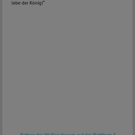
lebe der König!“
Beitrag des Weißen Hauses auf der Plattform X