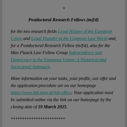
+
Postdoctoral Research Fellows (m/f/d)
for the two research fields
Legal History of the European
Union
and
Legal Transfer in the Common Law World
and,
for a Postdoctoral Research Fellow (m/f/d), also for the
Max Planck Law Fellow Group
Independence and
Democracy in the European Union: A Historical and
Socio-legal Approach
.
More information on your tasks, your profile, our offer and
the application procedure are on our homepage
https://www.lhlt.mpg.de/job-offers
. Your application must
be submitted online via the link on our homepage by the
closing date of
19 March 2025
.
++++++++++++++++++++++++