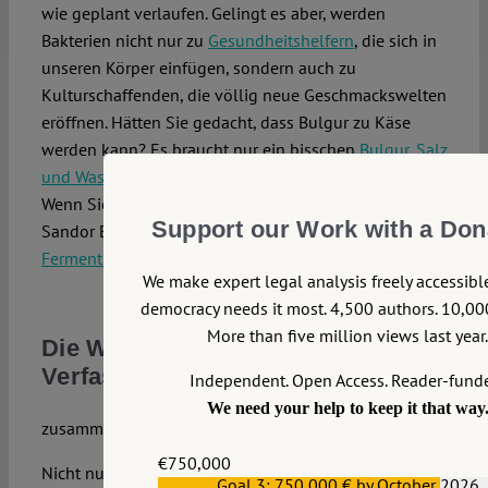
wie geplant verlaufen. Gelingt es aber, werden
Bakterien nicht nur zu
Gesundheitshelfern
, die sich in
unseren Körper einfügen, sondern auch zu
Kulturschaffenden, die völlig neue Geschmackswelten
eröffnen. Hätten Sie gedacht, dass Bulgur zu Käse
werden kann? Es braucht nur ein bisschen
Bulgur, Salz
und Wasser
, der Rest macht sich eigentlich von selbst.
Wenn Sie mir nicht trauen, dann kann Ihnen vielleicht
Support our Work with a Don
Sandor Ellix Katz mit seinem Buch „
Die Kunst des
Fermentierens
“ die Scheu vor dem Schimmel nehmen.
We make expert legal analysis freely accessib
*
democracy needs it most. 4,500 authors. 10,000
More than five million views last year.
Die Woche auf dem
Verfassungsblog
Independent. Open Access. Reader-fund
We need your help to keep it that way
zusammengefasst von EVA MARIA BREDLER
€750,000
Nicht nur KIM LANE SCHEPPELE beschäftigt das
Goal 3: 750,000 € by October 2026