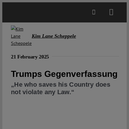
Skip
to
Toggl
content
Navig
Main
Kim Lane Scheppele
About
21 February 2025
Projects
Trumps Gegenverfassung
„He who saves his Country does
Open Access
not violate any Law.“
Authors
Spotlight