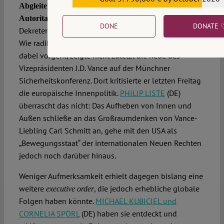
€559,159
Abgleiten der Vereinigten Staaten in den
. Auch bei uns bleibt das Dickicht aus
Autoritarismus
DONE
DONATE 
Dekreten und feindlicher Rhetorik ein zentrales Thema.
Wie radikal die neue US-amerikanische Administration
dabei vorgeht, zeigte nicht zuletzt die Rede des
Vizepräsidenten J.D. Vance auf der Münchner
Sicherheitskonferenz. Dort kritisierte er letzten Freitag
die europäische Innenpolitik.
PHILIP LISTE
(DE)
überrascht das nicht: Das Aufheben von Innen und
Außen schließe an das Großraumdenken von Vance-
Liebling Carl Schmitt an, gehe mit den USA als
„Bewegungsstaat“ der internationalen Neuen Rechten
jedoch noch darüber hinaus.
Weniger Aufmerksamkeit erhielt dagegen bislang eine
weitere
, die jedoch erhebliche globale
executive order
Folgen haben könnte.
MICHAEL KUBICIEL und
CORNELIA SPÖRL
(DE) haben sie entdeckt und