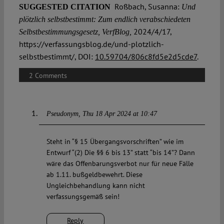
Roßbach, Susanna:
SUGGESTED CITATION
Und
plötzlich selbstbestimmt: Zum endlich verabschiedeten
2024/4/17,
Selbstbestimmungsgesetz, VerfBlog,
https://verfassungsblog.de/und-plotzlich-
selbstbestimmt/, DOI:
10.59704/806c8fd5e2d5cde7
.
2 Comments
Pseudonym
Thu 18 Apr 2024 at 10:47
Steht in “§ 15 Übergangsvorschriften” wie im
Entwurf “(2) Die §§ 6 bis 13” statt “bis 14”? Dann
wäre das Offenbarungsverbot nur für neue Fälle
ab 1.11. bußgeldbewehrt. Diese
Ungleichbehandlung kann nicht
verfassungsgemäß sein!
Reply