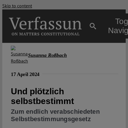
Skip to content
Tog
Navig
Main
Susanna Roßbach
About
17 April 2024
Projects
Und plötzlich
selbstbestimmt
Open Access
Zum endlich verabschiedeten
Selbstbestimmungsgesetz
Authors