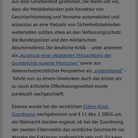
aus dem Gesetzestext gestrichen. Die Norm sah vor,
dass die Meldebehörden jede Korrektur von
Geschlechtseintrag und Vorname automatisiert und
anlasslos an eine Vielzahl von Sicherheitsbehörden
weiterleiten sollten, etwa an den Verfassungsschutz,
die Bundespolizei und den militärischen
Abschirmdienst. Die deutliche Kritik – unter anderem
als
„Ausdruck einer eklatanten Missachtung der
Grundrechte queerer Menschen“
sowie aus
datenschutzrechtlicher Perspektive als
„systemfremd“
–
führte nun zu einem Umdenken. Auch das bisher als
zu lasch kritisierte Offenbarungsverbot wurde
punktuell nachgeschärft.
Ebenso wurde bei der rechtlichen
Eltern-Kind-
Zuordnung
nachgebessert und § 11 Abs. 1 SBGG um
ein Wahlrecht darüber ergänzt, ob bei der Zuordnung
der zweiten Elternstelle das rechtliche Geschlecht vor
Abgabe der Erklärung maßgeblich sein soll. So kann