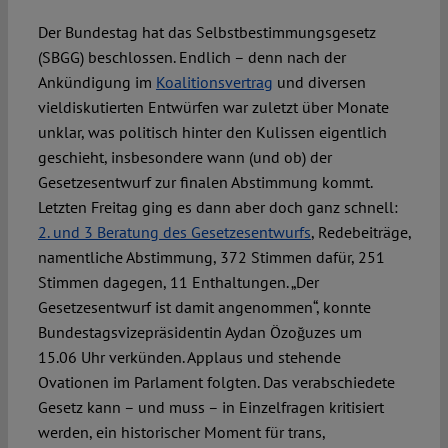
Der Bundestag hat das Selbstbestimmungsgesetz
Spotlight
(SBGG) beschlossen. Endlich – denn nach der
Ankündigung im
Koalitionsvertrag
und diversen
vieldiskutierten Entwürfen war zuletzt über Monate
unklar, was politisch hinter den Kulissen eigentlich
geschieht, insbesondere wann (und ob) der
Gesetzesentwurf zur finalen Abstimmung kommt.
Letzten Freitag ging es dann aber doch ganz schnell:
2. und 3 Beratung des Gesetzesentwurfs
, Redebeiträge,
namentliche Abstimmung, 372 Stimmen dafür, 251
Stimmen dagegen, 11 Enthaltungen. „Der
Gesetzesentwurf ist damit angenommen“, konnte
Bundestagsvizepräsidentin Aydan Özoğuzes um
15.06 Uhr verkünden. Applaus und stehende
Ovationen im Parlament folgten. Das verabschiedete
Gesetz kann – und muss – in Einzelfragen kritisiert
werden, ein historischer Moment für trans,