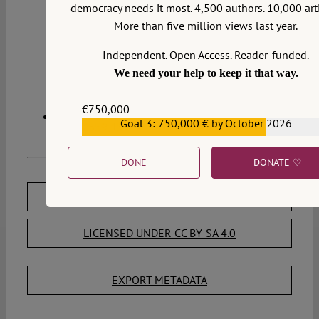
democracy needs it most. 4,500 authors. 10,000 arti
More than five million views last year.
Independent. Open Access. Reader-funded.
We need your help to keep it that way.
€750,000
Goal 3: 750,000 € by October 2026
€559,159
DONE
DONATE ♡
DOWNLOAD PDF
LICENSED UNDER CC BY-SA 4.0
EXPORT METADATA