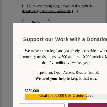
[…]
https://verfassungsblog.de/warum-das-asylrecht-
den-daseinsgrund-der-eu-korrodiert/
[…]
Reply
Max Steinbeis
Thu 22 Dec 2011 at 12:03
Support our Work with a Donatio
We make expert legal analysis freely accessible – whe
versteh ich nicht. Das Foto illustriert eine Situation,
die es nur bei wechselseitigem Vertrauen geben kann.
democracy needs it most. 4,500 authors. 10,000 articles. 
Das kann man ein bisschen bemüht finden, ok, aber
than five million views last year.
beleidigend?
Einfach mal gut durchatmen. Bald ist Weihnachten.
Independent. Open Access. Reader-funded.
We need your help to keep it that way.
Reply
€750,000
Goal 3: 750,000 € by October 2026
€559,159
Lester
Thu 22 Dec 2011 at 13:10