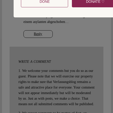
DONE
DONATE ♡
wenn man es so sieht – ok! ich habe das foto im
kontext des beitrages im sinne von “abschieben”
verstanden: der junge mann im foto wird gleich
einem asylanten abgeschoben…
Reply
WRITE A COMMENT
1. We welcome your comments but you do so as our
guest. Please note that we will exercise our property
rights to make sure that Verfassungsblog remains a
safe and attractive place for everyone. Your comment
will not appear immediately but will be moderated
by us. Just as with posts, we make a choice. That
means not all submitted comments will be published.