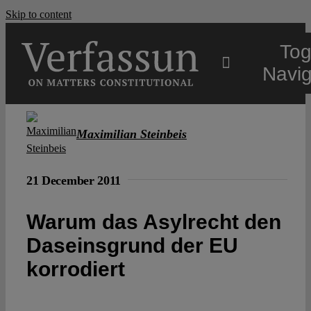
Skip to content
Tog
Navig
Main
Maximilian Steinbeis
About
21 December 2011
Projects
Warum das Asylrecht den
Daseinsgrund der EU
Open Access
korrodiert
Authors