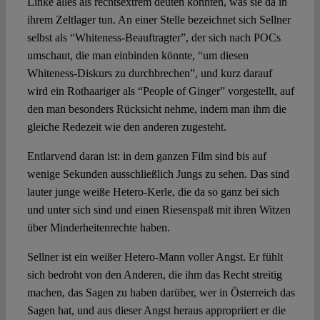
Linke alles als rechtsextrem deuten könnten, was sie da in
ihrem Zeltlager tun. An einer Stelle bezeichnet sich Sellner
selbst als “Whiteness-Beauftragter”, der sich nach POCs
umschaut, die man einbinden könnte, “um diesen
Whiteness-Diskurs zu durchbrechen”, und kurz darauf
wird ein Rothaariger als “People of Ginger” vorgestellt, auf
den man besonders Rücksicht nehme, indem man ihm die
gleiche Redezeit wie den anderen zugesteht.
Entlarvend daran ist: in dem ganzen Film sind bis auf
wenige Sekunden ausschließlich Jungs zu sehen. Das sind
lauter junge weiße Hetero-Kerle, die da so ganz bei sich
und unter sich sind und einen Riesenspaß mit ihren Witzen
über Minderheitenrechte haben.
Sellner ist ein weißer Hetero-Mann voller Angst. Er fühlt
sich bedroht von den Anderen, die ihm das Recht streitig
machen, das Sagen zu haben darüber, wer in Österreich das
Sagen hat, und aus dieser Angst heraus appropriiert er die