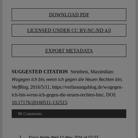
DOWNLOAD PDF
LICENSED UNDER CC BY-NC-ND 4.0
EXPORT METADATA
SUGGESTED CITATION
Steinbeis, Maximilian:
Wogegen ich bin, wenn ich gegen die Neuen Rechten bin,
VerfBlog,
2016/5/11, https://verfassungsblog.de/wogegen-
ich-bin-wenn-ich-gegen-die-neuen-rechten-bin/, DOI:
10.17176/20160511-132515
.
98 Comments
Klaus Nolte
Wed 11 May 2016 at 07:33