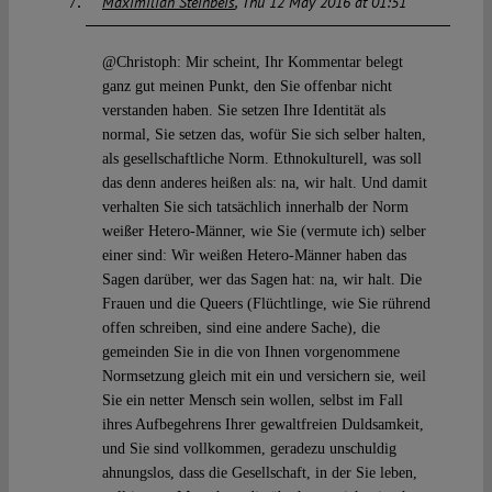
Maximilian Steinbeis
Thu 12 May 2016 at 01:51
@Christoph: Mir scheint, Ihr Kommentar belegt
ganz gut meinen Punkt, den Sie offenbar nicht
verstanden haben. Sie setzen Ihre Identität als
normal, Sie setzen das, wofür Sie sich selber halten,
als gesellschaftliche Norm. Ethnokulturell, was soll
das denn anderes heißen als: na, wir halt. Und damit
verhalten Sie sich tatsächlich innerhalb der Norm
weißer Hetero-Männer, wie Sie (vermute ich) selber
einer sind: Wir weißen Hetero-Männer haben das
Sagen darüber, wer das Sagen hat: na, wir halt. Die
Frauen und die Queers (Flüchtlinge, wie Sie rührend
offen schreiben, sind eine andere Sache), die
gemeinden Sie in die von Ihnen vorgenommene
Normsetzung gleich mit ein und versichern sie, weil
Sie ein netter Mensch sein wollen, selbst im Fall
ihres Aufbegehrens Ihrer gewaltfreien Duldsamkeit,
und Sie sind vollkommen, geradezu unschuldig
ahnungslos, dass die Gesellschaft, in der Sie leben,