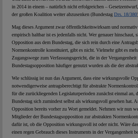
in 2014 in einem – natürlich nicht erfolgreichen – Gesetzentwur
der großen Koalition weiter abzusenken (Bundestag
Drs. 18/380
Mag dieses Argument zwar öffentlichkeitswirksam und normativ 
empirisch haltbar ist es jedenfalls nicht. Wer genauer hinschaut, 
Opposition aus dem Bundestag, die sich rein durch eine Antragsb
Normenkontrolle konstituiert, gibt es nicht. Vielmehr gibt es mehr
Zugangswege zum Verfassungsgericht, die in der Vergangenheit 
Bundestagsopposition häufiger genutzt wurden als die der abstr
Wie schlüssig ist nun das Argument, dass eine wirkungsvolle Op
notwendigerweise antragsberechtigt für abstrakte Normenkontro
für die zurückliegenden Legislaturperioden zunächst einmal an, 
Bundestag sich zumindest selbst als wirkungsvoll gesehen hat. An
Opposition bereits vorher zu Wort gemeldet. Nehmen wir nun wei
Mitglieder der Bundestagsopposition zur abstrakten Normenkontro
dafür ist, ob die Opposition wirkungsvoll ist oder nicht. Wäre das
einen regen Gebrauch dieses Instruments in der Vergangenheit 