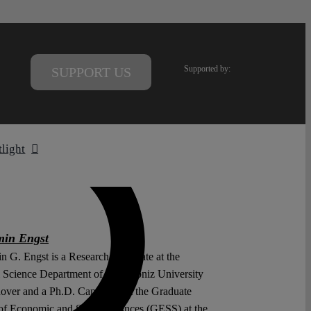
Supported by:
SUPPORT US
tlight
min Engst
n G. Engst is a Research Associate at the
l Science Department of the Leibniz University
over and a Ph.D. Candidate at the Graduate
of Economic and Social Sciences (GESS) at the