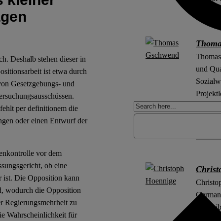
Univers
agen
Thoma
Thomas 
ch. Deshalb stehen dieser in
und Qua
itionsarbeit ist etwa durch
Sozialw
n von Gesetzgebungs- und
Projekt
tersuchungsausschüssen.
Sozialf
fehlt per definitionem die
ngen oder einen Entwurf der
ORCiD
enkontrolle vor dem
sungsgericht, ob eine
Christ
 ist. Die Opposition kann
Christo
rd, wodurch die Opposition
German P
der Regierungsmehrheit zu
the Lei
ie Wahrscheinlichkeit für
Fellow 