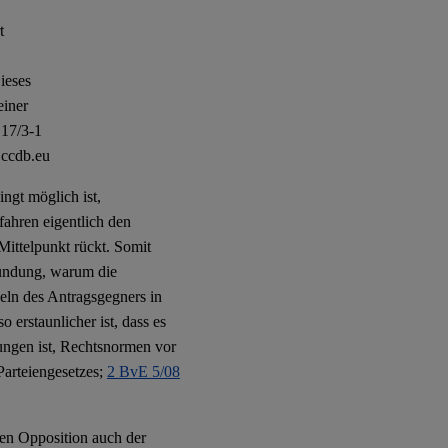
t
ieses
einer
17/3-1
.ccdb.eu
ingt möglich ist,
fahren eigentlich den
Mittelpunkt rückt. Somit
ründung, warum die
eln des Antragsgegners in
 erstaunlicher ist, dass es
ungen ist, Rechtsnormen vor
arteiengesetzes;
2 BvE 5/08
hen Opposition auch der