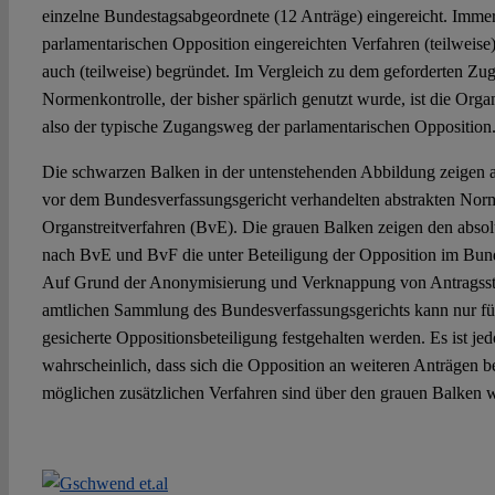
einzelne Bundestagsabgeordnete (12 Anträge) eingereicht. Imme
parlamentarischen Opposition eingereichten Verfahren (teilweise
auch (teilweise) begründet. Im Vergleich zu dem geforderten Zu
Normenkontrolle, der bisher spärlich genutzt wurde, ist die Org
also der typische Zugangsweg der parlamentarischen Opposition
Die schwarzen Balken in der untenstehenden Abbildung zeigen 
vor dem Bundesverfassungsgericht verhandelten abstrakten Nor
Organstreitverfahren (BvE). Die grauen Balken zeigen den absol
nach BvE und BvF die unter Beteiligung der Opposition im Bund
Auf Grund der Anonymisierung und Verknappung von Antragsstel
amtlichen Sammlung des Bundesverfassungsgerichts kann nur für
gesicherte Oppositionsbeteiligung festgehalten werden. Es ist je
wahrscheinlich, dass sich die Opposition an weiteren Anträgen be
möglichen zusätzlichen Verfahren sind über den grauen Balken w