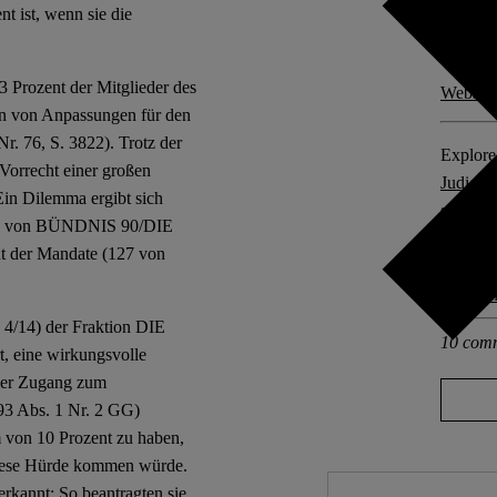
nt ist, wenn sie die
Resear
3 Prozent der Mitglieder des
Website
n von Anpassungen für den
r. 76, S. 3822). Trotz der
Explore 
Vorrecht einer großen
Judicia
in Dilemma ergibt sich
separat
onen von BÜNDNIS 90/DIE
 der Mandate (127 von
Other po
Deutsch
4/14) der Fraktion DIE
10 com
, eine wirkungsvolle
 der Zugang zum
 93 Abs. 1 Nr. 2 GG)
m von 10 Prozent zu haben,
diese Hürde kommen würde.
nnt: So beantragten sie