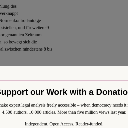
mlung des
 verknappt
 Normenkontrollanträge
tstellen, und für weitere 9
uvor genannten Zeitraum
, so bewegt sich die
al zwischen mindestens 8 bis
 kaum von der abstrakten
ndatszahl von SPD oder CDU
wendige Quorum ausreichend
ie großen
upport our Work with a Donati
 die Möglichkeit, ein
ieren und das Gesetz
ake expert legal analysis freely accessible – when democracy needs it 
Regierung und ihre
4,500 authors. 10,000 articles. More than five million views last year.
trollantrag einreichen kann.
Independent. Open Access. Reader-funded.
cht“ zu erstellen. Hierzu