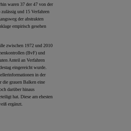
rhin waren 37 der 47 von der
) zulässig und 15 Verfahren
gangsweg der abstrakten
anklage empirisch gesehen
.
alle zwischen 1972 und 2010
menkontrollen (BvF) und
uten Anteil an Verfahren
estag eingereicht wurde.
lerinformationen in der
 die grauen Balken eine
doch darüber hinaus
teiligt hat. Diese am ehesten
eiß ergänzt.