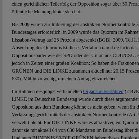
einen gerichtlichen Teilerfolg der Opposition sogar über 50 Proze
öffentliche Meinung hinter sich hat.
Bis 2009 waren zur Initiierung der abstrakten Normenkontrolle 3
Bundestages erforderlich, in 2009 wurde das Quorum im Rahme
Lissabon-Vertrag auf 25 Prozent abgesenkt (BGBl. 2009, Teil I, N
Absenkung des Quorums ist dieses Verfahren damit de facto das 
Oppositionspartei wie der SPD oder der Union aus CDU/CSU. E
jedoch in Zeiten einer großen Koalition: So haben die Frakti
GRÜNEN und DIE LINKE zusammen aktuell nur 20,15 Prozent
630). Mithin zu wenig, um einen Antrag einzureichen.
Im Rahmen des jüngst verhandelten
Organstreitverfahren
(2 BvE 
LINKE im Deutschen Bundestag wurde durch diese argumentiert
Opposition aus dem Bundestag könne es nicht geben, wenn ihr
Verfassungsgericht mittels der abstrakten Normenkontrolle (Art.
verwehrt bleibt. Für DIE LINKE wäre es attraktiver, ein Quoru
damit sie mit aktuell 64 von 630 Mandaten im Bundestag über 
Und auch BÜNDNIS 90/DIE GRÜNEN haben dieses Problem erka