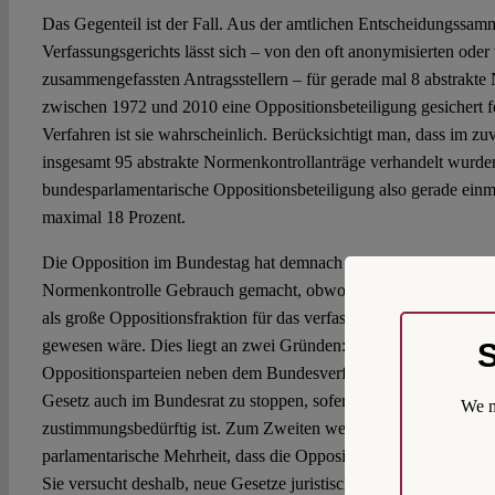
Das Gegenteil ist der Fall. Aus der amtlichen Entscheidungssam
Verfassungsgerichts lässt sich – von den oft anonymisierten oder
zusammengefassten Antragsstellern – für gerade mal 8 abstrakte
zwischen 1972 und 2010 eine Oppositionsbeteiligung gesichert fes
Verfahren ist sie wahrscheinlich. Berücksichtigt man, dass im z
insgesamt 95 abstrakte Normenkontrollanträge verhandelt wurden
bundesparlamentarische Oppositionsbeteiligung also gerade einm
maximal 18 Prozent.
Die Opposition im Bundestag hat demnach in der Vergangenheit
Normenkontrolle Gebrauch gemacht, obwohl die jeweilige Ma
als große Oppositionsfraktion für das verfassungsrechtlich not
gewesen wäre. Dies liegt an zwei Gründen: Zum Ersten haben d
S
Oppositionsparteien neben dem Bundesverfassungsgericht oftmals
Gesetz auch im Bundesrat zu stoppen, sofern sie diesen kontroll
We m
zustimmungsbedürftig ist. Zum Zweiten weiß natürlich auch die 
parlamentarische Mehrheit, dass die Opposition einen Normenkon
Sie versucht deshalb, neue Gesetze juristisch möglichst „wasserdi