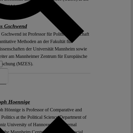
ity of Mannheim.
s Gschwend
Gschwend ist Professor für Politikwissenschaft
ntitative Methoden an der Fakultät für
issenschaften der Universität Mannheim sowie
leiter am Mannheimer Zentrum für Europäische
orschung (MZES).
 >>
oph Hoennige
ph Hönnige is Professor of Comparative and
olitics at the Political Science Department of
bniz University of Hannover and External
at the Mannheim Centre for European Social