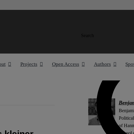
Search
out
Projects
Open Access
Authors
Spo
Benja
Benjami
Politica
of Hann
 kleiner
School 