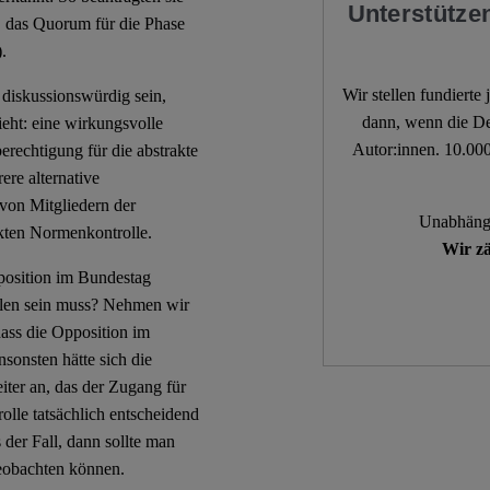
Unterstützen
f, das Quorum für die Phase
).
Wir stellen fundierte
diskussionswürdig sein,
dann, wenn die De
sieht: eine wirkungsvolle
Autor:innen. 10.000
erechtigung für die abstrakte
ere alternative
von Mitgliedern der
Unabhängi
akten Normenkontrolle.
Wir zä
position im Bundestag
llen sein muss? Nehmen wir
dass die Opposition im
sonsten hätte sich die
ter an, das der Zugang für
lle tatsächlich entscheidend
 der Fall, dann sollte man
beobachten können.