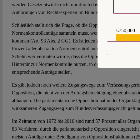
werden Gesetzentwürfe nicht nur durch das Justizministerium ge
Anhörungen von Rechtsexperten im Bundestag durchgeführt.
Schließlich stellt sich die Frage, ob die Opposition im Bundestag
€750,000
Normenkontrollanträge sammeln muss, wenn ihr einzelne Landesr
€559,159
kommen (Art. 93 Abs. 2 GG). Es ist jedenfalls auffällig, dass L
Prozent aller abstrakten Normenkontrollanträge (zwischen 1972 u
Schelm wer vermuten würde, dass die Oppositionsparteien im Bu
Hintertür zur Normenkontrolle nutzen, in dem sympathisierende
entsprechende Anträge stellen.
Es gibt jedoch noch weitere Zugangswege zum Verfassungsgerich
Opposition, die nicht von der Antragsberechtigung einer abstra
abhängen. Die parlamentarische Opposition hat in der Organklag
wirksameren Zugangsweg zum Bundesverfassungsgericht gefun
Im Zeitraum von 1972 bis 2010 sind rund 57 Prozent aller Organs
83 Verfahren, durch die parlamentarische Opposition eingereich
meisten Anträge unter Beteiligung von Oppositionsfraktionen (2