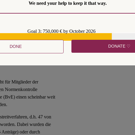
We need your help to keep it that way.
prüft, sondern auch
 Unterschriften für
Goal 3: 750,000 € by October 2026
egierungen zeitlich zuvor
andesregierungen rund 73
DONATE ♡
DONE
nd 2010) gestellt haben. Ein
ndestag eventuell eine
 Landesregierungen
t für Mitglieder der
kten Normenkontrolle
e (BvE) einen scheinbar weit
den.
treitverfahren, d.h. 47 von
t worden. Dabei wurden die
5 Anträge) oder durch