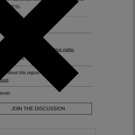
ch (MZES).
 >>
posts related to this:
l Review
,
Opposition
,
Opposition rights
,
ion of powers
sts about this region:
land
ments
JOIN THE DISCUSSION