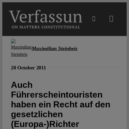
Skip
to
content
Toggl
Navig
Main
Maximilian Steinbeis
About
20 October 2011
Projects
Auch
Führerscheintouristen
Open Access
haben ein Recht auf den
Authors
gesetzlichen
(Europa-)Richter