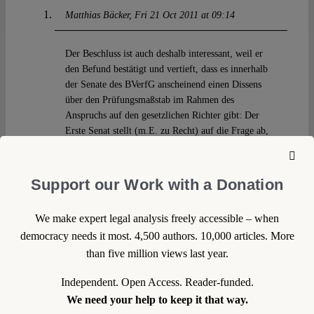
Matthias Bäcker
Fri 21 Oct 2011 at 09:14
Der Beschluss ist auch deshalb interessant, weil er
den Befund bestätigt und vertieft, dass es innerhalb
der Senate des BVerfG anscheinend einen Dissens
über den Prüfungsmaßstab im Rahmen des
Anspruchs auf den gesetzlichen Richter gibt: Der
Erste Senat stellt (m.E. zu Recht) auf die Frage ab,
ob die prozessuale Vorlagepflicht des Art. 267 AEUV
unvertretbar gehandhabt wurde. Der Zweite Senat
untersucht hingegen, ob die materiell
Support our Work with a Donation
streitentscheidende Norm des Unionsrechts
unvertretbar ausgelegt wurde. Diesen Unterschied
We make expert legal analysis freely accessible – when
unterstreicht hier Abs.-Nr. 14, wo ausdrücklich auf
democracy needs it most. 4,500 authors. 10,000 articles. More
die “Rechtsprechung des Zweiten Senats” verwiesen
than five million views last year.
wird.
Independent. Open Access. Reader-funded.
Reply
We need your help to keep it that way.