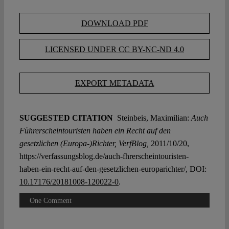
DOWNLOAD PDF
LICENSED UNDER CC BY-NC-ND 4.0
EXPORT METADATA
SUGGESTED CITATION
Steinbeis, Maximilian:
Auch
Führerscheintouristen haben ein Recht auf den
gesetzlichen (Europa-)Richter, VerfBlog,
2011/10/20,
https://verfassungsblog.de/auch-fhrerscheintouristen-
haben-ein-recht-auf-den-gesetzlichen-europarichter/, DOI:
10.17176/20181008-120022-0
.
One Comment