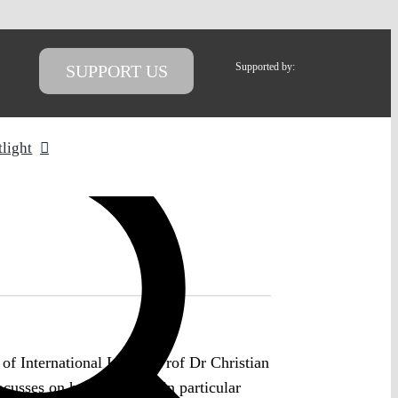
Supported by:
SUPPORT US
tlight
 of International Law of Prof Dr Christian
cusses on human rights, in particular