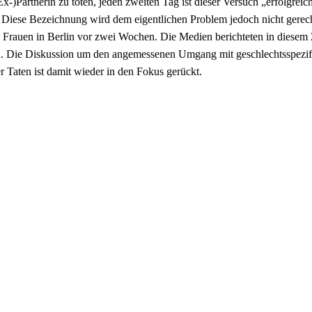
x-)Partnerin zu töten, jeden zweiten Tag ist dieser Versuch „erfolgrei
Diese Bezeichnung wird dem eigentlichen Problem jedoch nicht gerecht
n Frauen in Berlin vor zwei Wochen. Die Medien berichteten in die
ma. Die Diskussion um den angemessenen Umgang mit geschlechtsspezif
 Taten ist damit wieder in den Fokus gerückt.