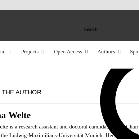
Search
out
Projects
Open Access
Authors
Spo
 THE AUTHOR
a Welte
te is a research assistant and doctoral candidate at the Chair
 the Ludwig-Maximilians-Universität Munich. Her research fo