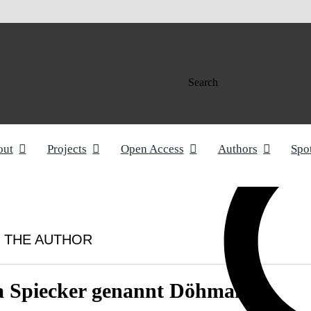
Search
out
Projects
Open Access
Authors
Spo
 THE AUTHOR
a Spiecker genannt Döhmann