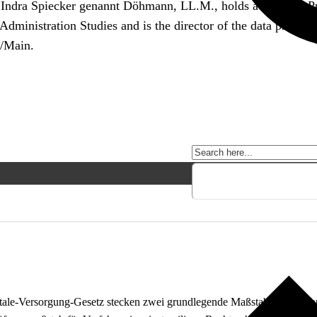
. Indra Spiecker genannt Döhmann, LL.M., holds a Chair of P
dministration Studies and is the director of the data protecti
t/Main.
gitale-Versorgung-Gesetz stecken zwei grundlegende Maßstabsverschieb