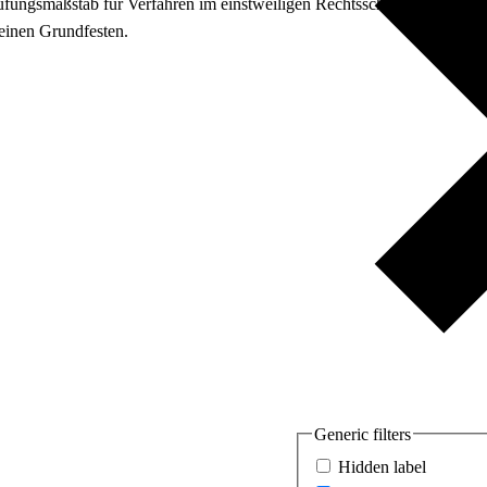
üfungsmaßstab für Verfahren im einstweiligen Rechtsschutz massiv zu L
seinen Grundfesten.
Generic filters
Hidden label