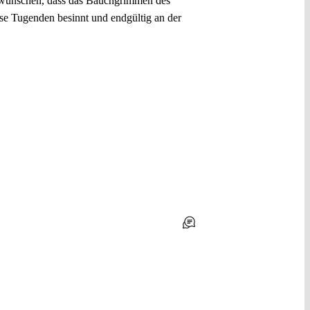
ch wünschen, dass das Bauchgrimmen des
ese Tugenden besinnt und endgültig an der