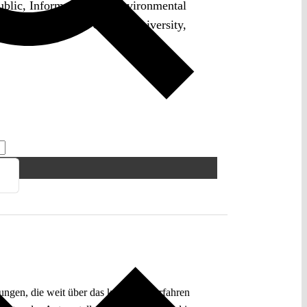
ublic, Information and Environmental
on research unit at Goethe University,
ungen, die weit über das konkrete Verfahren