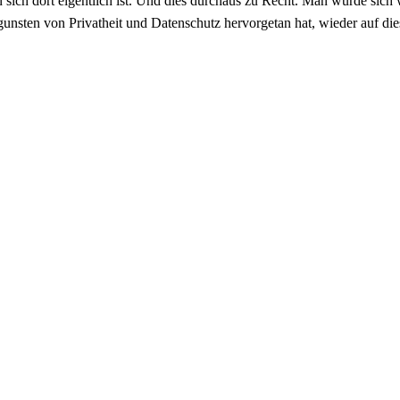
n sich dort eigentlich ist. Und dies durchaus zu Recht. Man würde si
gunsten von Privatheit und Datenschutz hervorgetan hat, wieder auf di