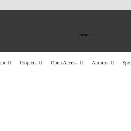
Search
out
Projects
Open Access
Authors
Spo