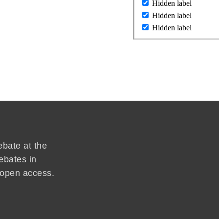
Hidden label
Hidden label
Hidden label
ebate at the
ebates in
d open access.