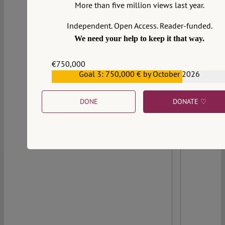
Dabei ist es der Staat, der primär in die
More than five million views last year.
Verantwortung genommen werden muss.
Independent. Open Access. Reader-funded.
Sowohl Verfassungsrecht als auch
We need your help to keep it that way.
Unionsrecht konkretisieren eine staatliche
Pflicht zum Demokratieschutz. Entsprechend
€750,000
ist es staatliche Aufgabe,
Goal 3: 750,000 € by October 2026
€559,159
zivilgesellschaftliche Räume zu stärken und
zu schützen.
DONE
DONATE ♡
Continue reading >>