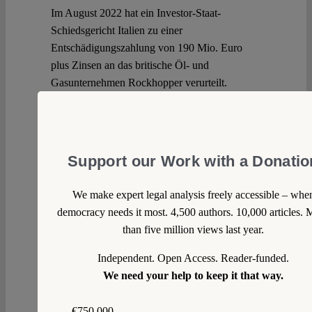
Im August 2022 hat ein Investor-Staat-
Schiedsgericht Italien zu einer
Entschädigungszahlung von 190 Mio. Euro
plus Zinsen an das britische Öl- und
Gasunternehmen Rockhopper verurteilt.
Rechtsgrundlage war der Energiecharta-
Vertrag), aus dem Italien bereits 2016
ausgetreten ist. Aufgrund einer Klausel im ECT
könnte sich Italien – ebenso wie die vielen
Support our Work with a Donatio
anderen Staaten, die sich derzeit vom ECT
verabschieden – jedoch noch viele Jahre lang
We make expert legal analysis freely accessible – whe
Klagen unter dem Vertrag ausgesetzt sehen. Die
democracy needs it most. 4,500 authors. 10,000 articles. 
Entscheidung wirft somit Schlaglichter auf die
than five million views last year.
Fragen, ob Italiens eigenmächtiger Austritt aus
dem ECT als Vorbild für andere Vertragsstaaten
Independent. Open Access. Reader-funded.
dienen sollte, und welchen Spielraum der ECT
We need your help to keep it that way.
für klimafreundliche Energiepolitiken gewährt.
Continue reading >>
€750,000