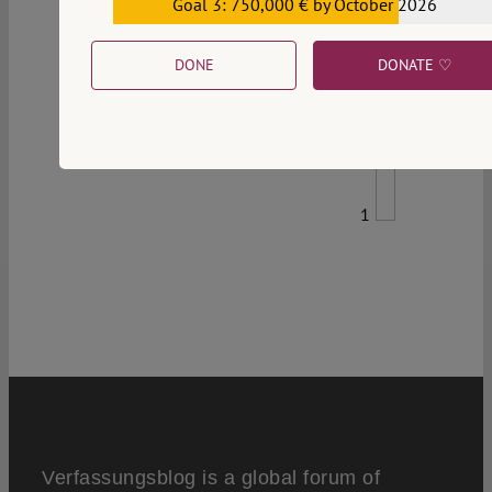
Goal 3: 750,000 € by October 2026
€559,159
DONE
DONATE ♡
1
Verfassungsblog is a global forum of