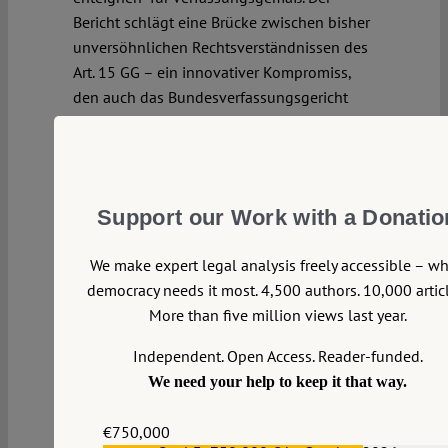
Bericht schlägt eine Brücke zwischen bisher
unversöhnlichen Rechtsverständnissen des
Art. 15 GG – ein innovativer Kompromiss,
den auch das Bundesverfassungsgericht
wählen könnte.
Continue reading >>
Support our Work with a Donatio
We make expert legal analysis freely accessible – w
democracy needs it most. 4,500 authors. 10,000 articl
More than five million views last year.
Independent. Open Access. Reader-funded.
We need your help to keep it that way.
€750,000