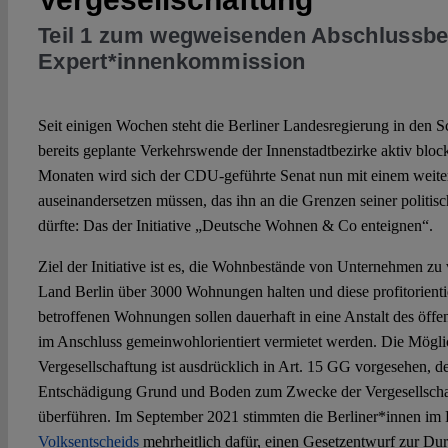
Teil 1 zum wegweisenden Abschlussber
Expert*innenkommission
Seit einigen Wochen steht die Berliner Landesregierung in den Sc
bereits geplante Verkehrswende der Innenstadtbezirke aktiv blo
Monaten wird sich der CDU-geführte Senat nun mit einem weiter
auseinandersetzen müssen, das ihn an die Grenzen seiner politi
dürfte: Das der Initiative „Deutsche Wohnen & Co enteignen“.
Ziel der Initiative ist es, die Wohnbestände von Unternehmen zu 
Land Berlin über 3000 Wohnungen halten und diese profitorientie
betroffenen Wohnungen sollen dauerhaft in eine Anstalt des öffe
im Anschluss gemeinwohlorientiert vermietet werden. Die Möglic
Vergesellschaftung ist ausdrücklich in Art. 15 GG vorgesehen, de
Entschädigung Grund und Boden zum Zwecke der Vergesellscha
überführen. Im September 2021 stimmten die Berliner*innen im
Volksentscheids
mehrheitlich dafür, einen Gesetzentwurf zur Du