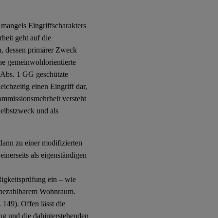
 mangels Eingriffscharakters
eit geht auf die
in, dessen primärer Zweck
ne gemeinwohlorientierte
4 Abs. 1 GG geschützte
ichzeitig einen Eingriff dar,
ommissionsmehrheit versteht
 Selbstzweck und als
ann zu einer modifizierten
einerseits als eigenständigen
ßigkeitsprüfung ein – wie
d bezahlbarem Wohnraum.
149). Offen lässt die
ng und die dahinterstehenden