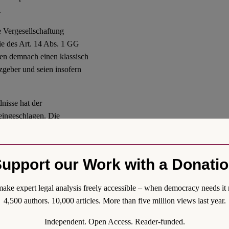
.
 Vergesellschaftung
ie des Art. 14 Abs. 1 GG
sen demnach einen klassisch
zgeber und seien insofern
nisse hat der
eingeschlagen. Die
politische
teigentum. Sie erkennt die
 Zweck an, berücksichtigt
upport our Work with a Donati
Vorhaben gegenüber
genständiges Rechtsinstitut,
ake expert legal analysis freely accessible – when democracy needs it 
srecht steht. Dieses
4,500 authors. 10,000 articles. More than five million views last year.
n der 1940er und 50er Jahre
 sich in Deutschland in den
Independent. Open Access. Reader-funded.