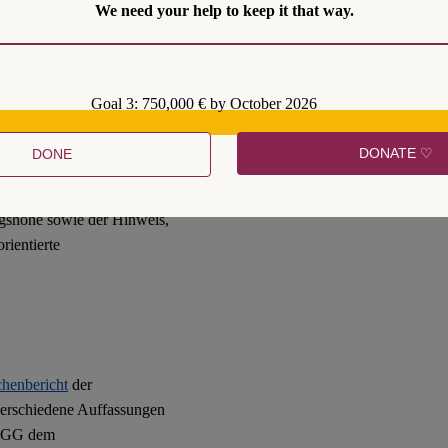
 in der das Privateigentum an
We need your help to keep it that way.
tus quo
geworden ist.
ungsgerichts seit vielen
s auch die Auslegung der
Goal 3: 750,000 € by October 2026
chlägt sich in einigen
DONATE ♡
DONE
ägen nieder. Hervorzuheben
t der
ngshöhe sowie der Hinweis,
rientierte
henbericht
der
erschiedene Auffassungen
15 GG dem