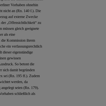
Berliner Vorhaben ohnehin
 nicht an (Rn. 140 f.). Die
 Bezug auf externe Zwecke
der „Offensichtlichkeit“ zu
m müssen gleich geeignete
er als eine
gt die Kommission ihrem
lche ein verfassungsrechtlich
t dieser eigenständige
einen gewissen
sdruck. So betont die
r sich damit begründen
ex sei (Rn. 195 ff.). Zudem
wichtet werden, da
angelegt seien (Rn. 179).
orhaben schließlich als