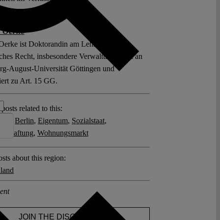
 Oerke
Oerke ist Doktorandin am Lehrstuhl für
iches Recht, insbesondere Verwaltungsrecht an
rg-August-Universität Göttingen und
ert zu Art. 15 GG.
posts related to this:
5 GG
,
Berlin
,
Eigentum
,
Sozialstaat
,
llschaftung
,
Wohnungsmarkt
sts about this region:
land
ent
JOIN THE DISCUSSION