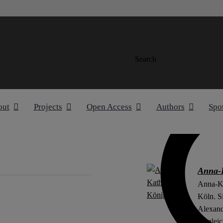
Search
out
Projects
Open Access
Authors
Spo
Anna-
Anna-Ka
Köln. S
Alexand
Ungleic