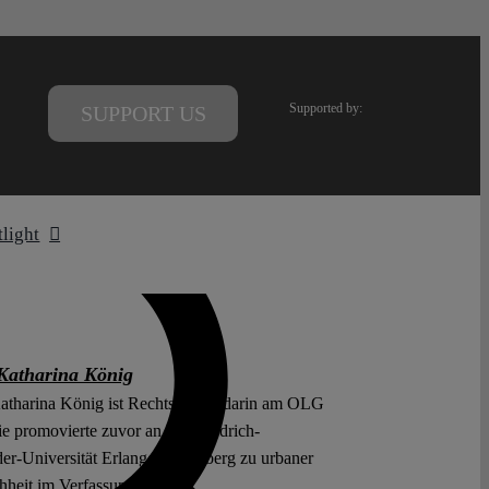
Supported by:
SUPPORT US
tlight
Katharina König
tharina König ist Rechtsreferendarin am OLG
ie promovierte zuvor an der Friedrich-
er-Universität Erlangen-Nürnberg zu urbaner
hheit im Verfassungsrecht.