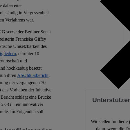
e dabei eine
ollständig in Vergessenheit
hen Verfahrens war.
G setzte der Berliner Senat
eisterin Franziska Giffey
ktische Umsetzbarkeit des
tgliedern
, darunter 10
rwirtschaft und
nd hochkarätig besetzt.
nun ihren
Abschlussbericht
,
chung der vergangenen 70
t das Vorhaben der Initiative
ericht schlägt eine Brücke
Unterstützen
15 GG – ein innovativer
nte. Im Folgenden soll
Wir stellen fundierte
dann, wenn die De