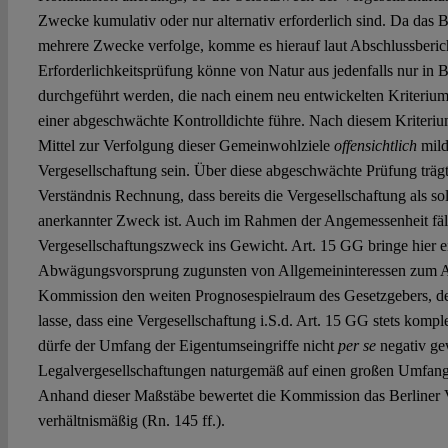
Zwecke kumulativ oder nur alternativ erforderlich sind. Da das 
mehrere Zwecke verfolge, komme es hierauf laut Abschlussbericht
Erforderlichkeitsprüfung könne von Natur aus jedenfalls nur in
durchgeführt werden, die nach einem neu entwickelten Kriterium 
einer abgeschwächte Kontrolldichte führe. Nach diesem Kriteriu
Mittel zur Verfolgung dieser Gemeinwohlziele
offensichtlich
mild
Vergesellschaftung sein. Über diese abgeschwächte Prüfung trä
Verständnis Rechnung, dass bereits die Vergesellschaftung als so
anerkannter Zweck ist. Auch im Rahmen der Angemessenheit fäll
Vergesellschaftungszweck ins Gewicht. Art. 15 GG bringe hier 
Abwägungsvorsprung zugunsten von Allgemeininteressen zum Au
Kommission den weiten Prognosespielraum des Gesetzgebers, de
lasse, dass eine Vergesellschaftung i.S.d. Art. 15 GG stets kompl
dürfe der Umfang der Eigentumseingriffe nicht
per se
negativ ge
Legalvergesellschaftungen naturgemäß auf einen großen Umfang 
Anhand dieser Maßstäbe bewertet die Kommission das Berliner V
verhältnismäßig (Rn. 145 ff.).