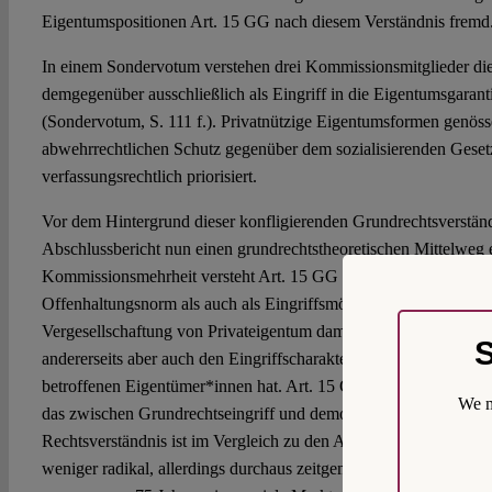
Eigentumspositionen Art. 15 GG nach diesem Verständnis fremd
In einem Sondervotum verstehen drei Kommissionsmitglieder die
demgegenüber ausschließlich als Eingriff in die Eigentumsgarant
(Sondervotum, S. 111 f.). Privatnützige Eigentumsformen genös
abwehrrechtlichen Schutz gegenüber dem sozialisierenden Geset
verfassungsrechtlich priorisiert.
Vor dem Hintergrund dieser konfligierenden Grundrechtsverständ
Abschlussbericht nun einen grundrechtstheoretischen Mittelweg 
Kommissionsmehrheit versteht Art. 15 GG sowohl als wirtschafts
Offenhaltungsnorm als auch als Eingriffsmöglichkeit in das Priva
Vergesellschaftung von Privateigentum damit als eigenständigen
S
andererseits aber auch den Eingriffscharakter, den ein solches 
betroffenen Eigentümer*innen hat. Art. 15 GG ist demnach ein ei
We m
das zwischen Grundrechtseingriff und demokratischem Gestaltung
Rechtsverständnis ist im Vergleich zu den Auslegungsvorschläge
weniger radikal, allerdings durchaus zeitgemäß. Zeitgemäß, weil