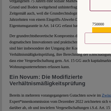
vergangenen 75 Jahren eine soziale Marktwirtschaft etabliert hat,
Grund und Boden weitgehend unhinterfragt zum politischen
Sta
Zeitgemäß auch, weil die Grundrechtsdogmatik des Bundesverfass
Jahrzehnten von einem Eingriffs-Abwehr-Denken geprägt ist, da
750000
Eigentumsgarantie in Art. 14 GG erfasst hat.
559159
Der grundrechtstheoretische Kompromiss des Abschlussberichts s
dogmatischen Innovationen und praktischen Umsetzungsvorschl
sind hier insbesondere der Umgang der Kommissionsmehrheit mi
Verhältnismäßigkeitsprüfung, ihre Berechnung der Entschädigu
dass eine Vergesellschaftung gem. Art. 15 GG auch kapitalmarkto
Wohnungsunternehmen erfassen kann.
Ein Novum: Die Modifizierte
Verhältnismäßigkeitsprüfung
Bereits in mehreren vorangegangenen Gutachten sowie im
Zwisc
Expert*innenkommission vom Dezember 2022 zeichneten sich v
darüber ab, ob und inwiefern Vergesellschaftungen i.S.d. Art. 