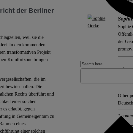
icht der Berliner
Sophie
Sophie 
Öffentl
hlagzeilen, weil sie die
der Geo
ckiert. In den kommenden
promovi
en transformativen Projekt
schen Komfortzone bringen
Explore 
Art. 1
vergesellschaften, die im
Vergese
rt bewirtschaften. Die
ntlichen Rechts überführt und
Other po
hkeit einer solchen
Deutsch
r es erlaubt, gegen
1 comm
ftung in Gemeineigentum zu
 Rahmen eines
rchführung einer solchen