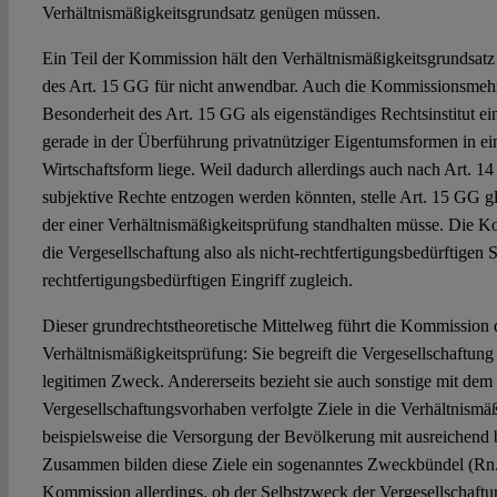
Verhältnismäßigkeitsgrundsatz genügen müssen.
Ein Teil der Kommission hält den Verhältnismäßigkeitsgrundsatz
des Art. 15 GG für nicht anwendbar. Auch die Kommissionsmehrh
Besonderheit des Art. 15 GG als eigenständiges Rechtsinstitut e
gerade in der Überführung privatnütziger Eigentumsformen in ei
Wirtschaftsform liege. Weil dadurch allerdings auch nach Art. 1
subjektive Rechte entzogen werden könnten, stelle Art. 15 GG gle
der einer Verhältnismäßigkeitsprüfung standhalten müsse. Die K
die Vergesellschaftung also als nicht-rechtfertigungsbedürftigen
rechtfertigungsbedürftigen Eingriff zugleich.
Dieser grundrechtstheoretische Mittelweg führt die Kommission d
Verhältnismäßigkeitsprüfung: Sie begreift die Vergesellschaftung 
legitimen Zweck. Andererseits bezieht sie auch sonstige mit dem
Vergesellschaftungsvorhaben verfolgte Ziele in die Verhältnismä
beispielsweise die Versorgung der Bevölkerung mit ausreichen
Zusammen bilden diese Ziele ein sogenanntes Zweckbündel (Rn. 
Kommission allerdings, ob der Selbstzweck der Vergesellschaftu