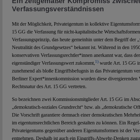
Ein zeitgemäßer Kompromiss zwischen
Verfassungsverständnissen
Mit der Möglichkeit, Privateigentum in kollektive Eigentumsform
15 GG die Verfassung für nicht-kapitalistische Wirtschaftsformen
Verfassungsprinzip, das heute gemeinhin unter dem Begriff der „w
Neutralität des Grundgesetzes“ bekannt ist. Während in den 1950e
konservativen Verfassungsrechtler*innen anerkannt war, dass der
1)
eigenständiger Verfassungswert zukommt,
wurde Art. 15 GG im
zunehmend als bloße Eingriffsbefugnis in das Privateigentum ve
Berliner Expert*innenkommission wurden diese divergierenden V
Rechtsnatur des Art. 15 GG vertreten.
So bezeichnen zwei Kommissionsmitglieder Art. 15 GG im Abschl
„demokratisch-soziales Grundrecht“ bzw. als „demokratische Of
Die Vorschrift garantiere demnach einer demokratischen Mehrheit
im eigentumsrechtlichen Bereich gestalten zu können. Ein Rege
Privateigentums gegenüber anderen Eigentumsformen ist der Ver
entnehmen. Deshalb ist auch ein Eingriffs-Abwehr-Denken zugun