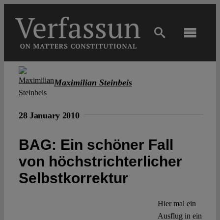
Skip
to
content
Toggl
Navig
Main
Maximilian Steinbeis
About
28 January 2010
Projects
BAG: Ein schöner Fall
von höchstrichterlicher
Open Access
Selbstkorrektur
Authors
Hier mal ein
Ausflug in ein