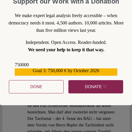
Support our Work with a Donation
oder weniger direkt gewählte Parlamentarier haben,
wenn wir doch die allwissenden 3 Berufsrichter beim
We make expert legal analysis freely accessible – when
BAG haben.
democracy needs it most. 4,500 authors. 10,000 articles. More
than five million views last year.
Reply
Independent. Open Access. Reader-funded.
We need your help to keep it that way.
Wolf J. Reuter
Fri 29 Jan 2010 at 10:25
750000
So ganz “frei” ist die Gedankenführung der
Goal 3: 750,000 € by October 2026
559159
Arbeitsgerichte ja auch nicht (sie haben – cum grano
salis – z.B. als erste den Grundsatz rechtlichen
Gehörs entdeckt und geachtet). Wir haben die
DONE
DONATE ♡
Entscheidung zwar auch begrüßt (www.reuter-
arbeitsrecht.de). Und Sie haben sogar Recht, wenn
sie den Fall richterlicher Selbstkorrektur als selten
bezeichnen. Man darf aber zweierlei nicht vergessen:
Der Tarifsenat – der 4. Senat des BAG – hat unter
dem Vorsitz von Herrn Bepler die Tarifeinheit nicht
erfunden, seit Jahren aber immer weniger Zweifel