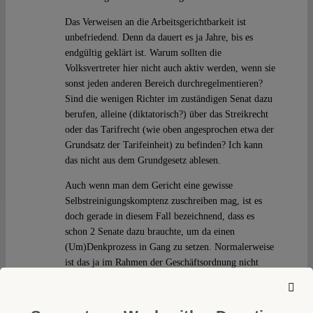
Das Verweisen an die Arbeitsgerichtbarkeit ist
unbefriedend. Denn da dauert es ja Jahre, bis es
endgültig geklärt ist. Warum sollten die
Volksvertreter hier nicht auch aktiv werden, wenn sie
sonst jeden anderen Bereich durchregelmentieren?
Sind die wenigen Richter im zuständigen Senat dazu
berufen, alleine (diktatorisch?) über das Streikrecht
oder das Tarifrecht (wie oben angesprochen etwa der
Grundsatz der Tarifeinheit) zu befinden? Ich kann
das nicht aus dem Grundgesetz ablesen.
Auch wenn man dem Gericht eine gewisse
Selbstreinigungskomptenz zuschreiben mag, ist es
doch gerade in diesem Fall bezeichnend, dass es
schon 2 Senate dazu brauchte, um da einen
(Um)Denkprozess in Gang zu setzen. Normalerweise
ist das ja im Rahmen der Geschäftsordnung nicht
vorgesehen, dass die Entscheidung eines Senats von
einem anderen Senat indirekt überprüft wird. Daher
darf man sich schon fragen, wozu wir über 600 mehr