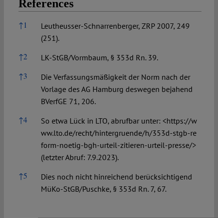
References
References
↑
1
Leutheusser-Schnarrenberger, ZRP 2007, 249
(251).
↑
2
LK-StGB/Vormbaum, § 353d Rn. 39.
↑
3
Die Verfassungsmäßigkeit der Norm nach der
Vorlage des AG Hamburg deswegen bejahend
BVerfGE 71, 206.
↑
4
So etwa Lück in LTO, abrufbar unter: <
https://w
ww.lto.de/recht/hintergruende/h/353d-stgb-re
form-noetig-bgh-urteil-zitieren-urteil-presse/>
(letzter Abruf: 7.9.2023).
↑
5
Dies noch nicht hinreichend berücksichtigend
MüKo-StGB/Puschke, § 353d Rn. 7, 67.