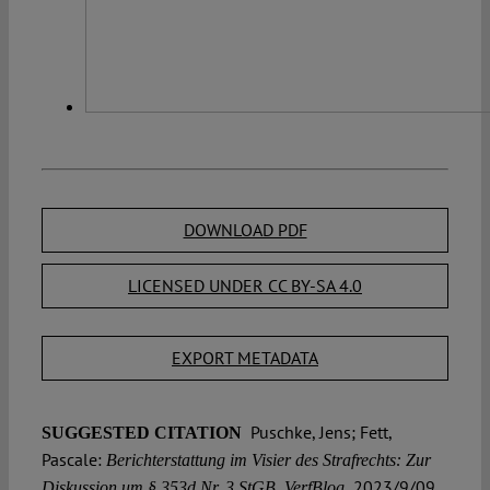
DOWNLOAD PDF
LICENSED UNDER CC BY-SA 4.0
EXPORT METADATA
Puschke, Jens; Fett,
SUGGESTED CITATION
Pascale:
Berichterstattung im Visier des Strafrechts: Zur
2023/9/09,
Diskussion um § 353d Nr. 3 StGB, VerfBlog,