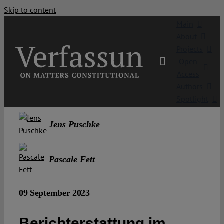
Skip to content
Main
About
Projects
Open
Access
Authors
Spotlight
Jens Puschke
Pascale Fett
09 September 2023
Berichterstattung im