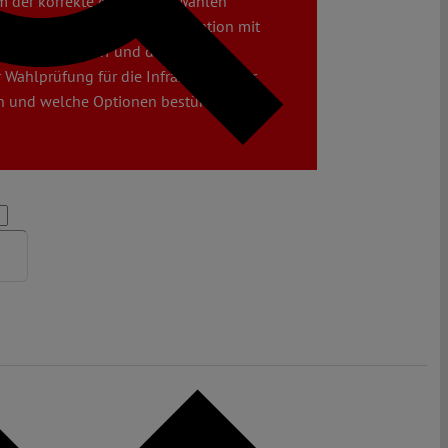
m der korrekte Ablauf von Wahlen
nem Blog-Symposium in Kooperation mit
sität Düsseldorf und der Stiftung
Wahlprüfung für die Infrastruktur der
n und welche Optionen bestünden, es zu