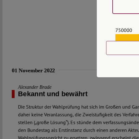
750000
559159
01 November 2022
Alexander Brade
Bekannt und bewährt
Die Struktur der Wahlprüfung hat sich im Großen und Ga
daher keine Veranlassung, die Zweistufigkeit des Verfahre
stellen („große Lösung“). Es stünde dem verfassungsände
den Bundestag als Erstinstanz durch einen anderen Akteur
Wahlprüfungsgericht zu ersetzen, zwingend erscheint die