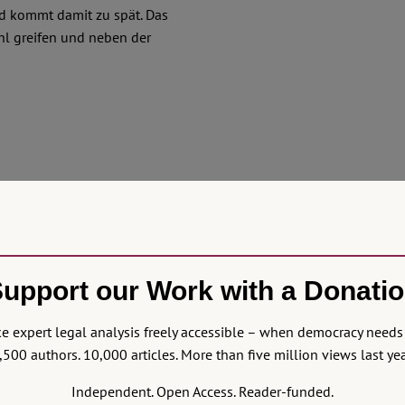
nd kommt damit zu spät. Das
hl greifen und neben der
upport our Work with a Donati
 expert legal analysis freely accessible – when democracy needs 
,500 authors. 10,000 articles. More than five million views last yea
Independent. Open Access. Reader-funded.