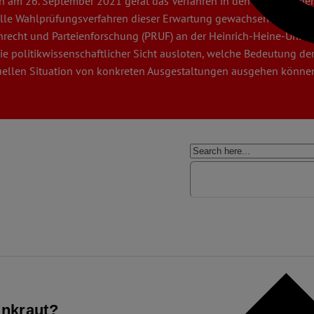
n am 26. September 2021 gerät das Verfahren in den Fokus, in de
ktuelle Wahlprüfungsverfahren dieser Erwartung gewachsen? In ei
enrecht und Parteienforschung (PRUF) an der Heinrich-Heine-Univer
e politikwissenschaftlicher Sicht ausloten, welche Bedeutung der 
ellen Situation von konkreten Ausgestaltungen ausgehen könne
Unkraut?