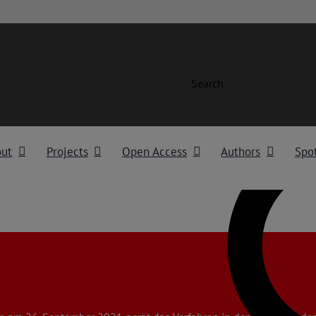
Search
out
Projects
Open Access
Authors
Spot