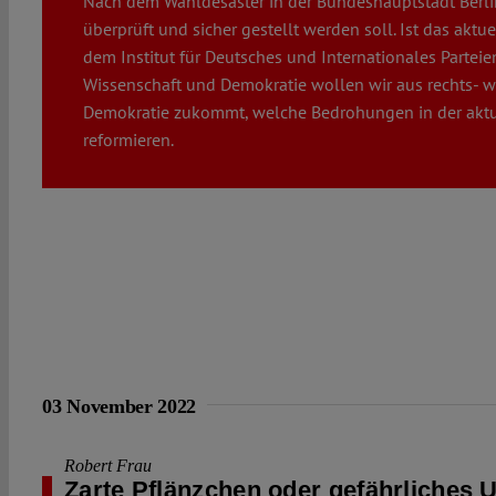
Nach dem Wahldesaster in der Bundeshauptstadt Berli
überprüft und sicher gestellt werden soll. Ist das a
dem Institut für Deutsches und Internationales Partei
Wissenschaft und Demokratie wollen wir aus rechts- wi
Demokratie zukommt, welche Bedrohungen in der aktu
reformieren.
03 November 2022
Robert Frau
Zarte Pflänzchen oder gefährliches 