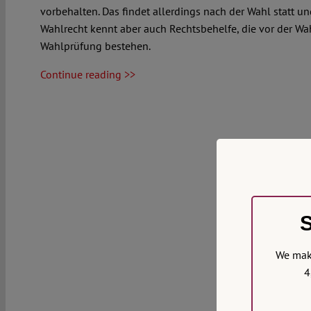
vorbehalten. Das findet allerdings nach der Wahl statt u
Wahlrecht kennt aber auch Rechtsbehelfe, die vor der Wa
Wahlprüfung bestehen.
Continue reading >>
S
We make
4