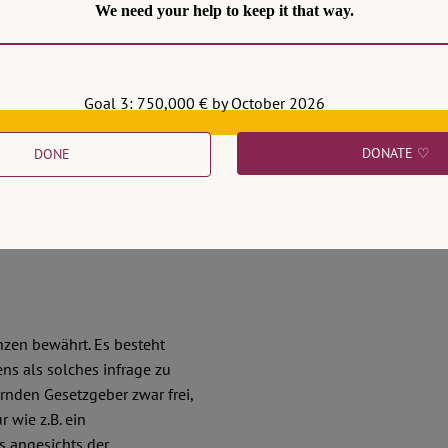
We need your help to keep it that way.
Goal 3: 750,000 € by October 2026
DONATE ♡
DONE
1
nzen bewährt. Es besteht
ns als solches infrage zu
rnden Gesetzgeber zwar frei,
 wie z.B. ein
s angesichts der