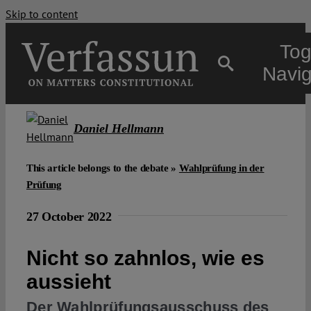
Skip to content
Tog
Navig
Main
Daniel Hellmann
About
This article belongs to the debate »
Wahlprüfung in der
Prüfung
Projects
27 October 2022
Nicht so zahnlos, wie es
Open Access
aussieht
Authors
Der Wahlprüfungsausschuss des