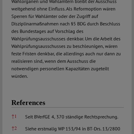
Wahlorganen und Wahlämtern bleibt der Ausschuss
weitgehend ohne Einfluss. Als Reformoption wären
Sperren für Wahlämter oder der Zugriff auf
Disziplinarmaßnahmen nach §5 BDG durch Beschluss
des Bundestages auf Vorschlag des
Wahlprüfungsausschusses denkbar. Um die Arbeit des
Wahlprüfungsausschusses zu beschleunigen, wären
feste Fristen denkbar, die allerdings auch nur dann zu
realisieren sind, wenn dem Ausschuss die
notwendigen personellen Kapazitäten zugeteilt
würden.
References
References
↑
1
Seit BVerfGE 4, 370 ständige Rechtsprechung.
↑
2
Siehe erstmalig WP 153/94 in BT-Drs. 13/2800