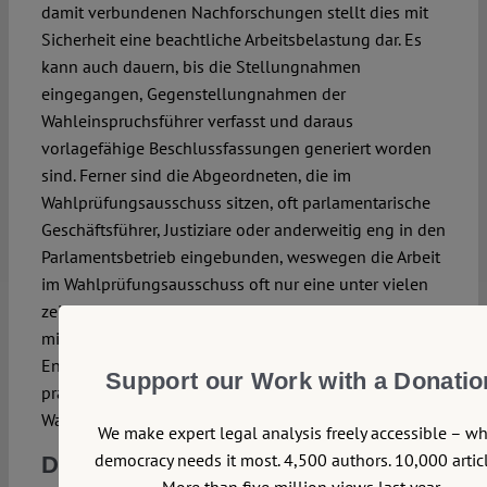
damit verbundenen Nachforschungen stellt dies mit
Sicherheit eine beachtliche Arbeitsbelastung dar. Es
kann auch dauern, bis die Stellungnahmen
eingegangen, Gegenstellungnahmen der
Wahleinspruchsführer verfasst und daraus
vorlagefähige Beschlussfassungen generiert worden
sind. Ferner sind die Abgeordneten, die im
Wahlprüfungsausschuss sitzen, oft parlamentarische
Geschäftsführer, Justiziare oder anderweitig eng in den
Parlamentsbetrieb eingebunden, weswegen die Arbeit
im Wahlprüfungsausschuss oft nur eine unter vielen
zeitaufwändigen Tätigkeiten darstellt. Es ist also
mitnichten der Wille der Abgeordneten,
Entscheidungen zu verschleppen; vielmehr führen
Support our Work with a Donatio
praktisch-organisatorische Gründe dazu, dass die
Wahlprüfung in ihrer aktuellen Form Zeit benötigt.
We make expert legal analysis freely accessible – w
democracy needs it most. 4,500 authors. 10,000 articl
Die Zähne nachschärfen
More than five million views last year.