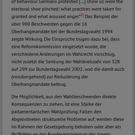
of behaviour Germans protested […] show us were the
electoral shoe pinched: what practices were taken for
7)
granted and what aroused anger.”
Das Beispiel der
über 900 Beschwerden gegen die 16
Überhangmandate bei der Bundestagswahl 1994
zeigte Wirkung. Die Einsprüche trugen dazu bei, dass
eine Reformkommission eingesetzt wurde, die
verschiedene Änderungen im Wahlrecht vorschlug,
nicht zuletzt die Senkung der Wahlkreiszahl von 328
auf 299 zur Bundestagswahl 2002, und die damit auch
(vorübergehend) zur Reduzierung der
Überhangmandate beitrug.
Die Möglichkeit, aus den Wahlbeschwerden direkte
Konsequenzen zu ziehen, ist eine Stärke der
parlamentarischen Wahlprüfung. Fallen den
Abgeordneten strukturelle Probleme auf, werden diese
im Rahmen der Gesetzgebung behoben oder aber als
Prüfbitten an das Bundesministerium des Innern