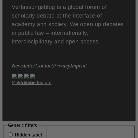
Verfassungsblog is a global forum of
scholarly debate at the interface of
academy and society. We open up debates
in public law – internationally,
interdisciplinary and open access.
Newsletter
Contact
Privacy
Imprint
Generic filters
Generic filters
Hidden label
Hidden label