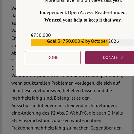
Wenngleich es auf den ersten Blick so wirken mag, ist
Independent. Open Access. Reader-funded.
das Mittel der Wahlprüfung nicht so zahnlos, wie es
We need your help to keep it that way.
aussieht. Selbst wenn ein Wahleinspruch vor dem
Wahlprüfungsausschuss keinen unmittelbar sichtbaren
€750,000
Erfolg hat, kann er doch Wirkung entfalten. Zum einen
Goal 3: 750,000 € by October 2026
€559,159
kann er Missstände aufzeigen, die von den
Abgeordneten aufgegriffen und in den
DONE
DONATE ♡
Gesetzgebungsprozess überführt werden können.
Diese Folgewirkung der parlamentarischen
Wahlprüfung kann jedoch nur dann Wirkung entfalten,
wenn strukturellen Problemen vorliegen, die sich auf
dem Gesetzgebungsweg beheben lassen und die
mehrheitsfähig sind. Bislang ist es den
Ausschussmitgliedern anscheinend nicht gelungen,
eine Änderung des §2 Abs. 3 WahlPrG, die auch E-Mails
als Einspruchsform zulassen würde, in ihren
Fraktionen mehrheitsfähig zu machen. Gegenüber den