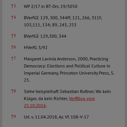
↑
3
WP 2/17 in BT-Drs. 19/3050
↑
4
BVerfGE 129, 300, 344ff; 121, 266, 311f;
103,111, 134; 89, 243, 253
↑
5
BVerfGE 129,300, 344
↑
6
HVerfG 3/92
↑
7
Margaret Lavinia Anderson, 2000, Practicing
Democracy: Elections and Political Culture in
Imperial Germany, Princeton University Press, S.
25.
↑
8
Siehe beispielhaft Sebastian Roßner, Wo kein
Kläger, da kein Richter,
VerfBlog vom
25.10.2016
.
↑
9
Urt. v. 11.04.2018, Az. Vf. 108-V-17