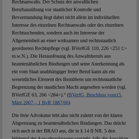
Rechtsanwalts. Der Schutz der anwaltlichen
Berufsausübung vor staatlicher Kontrolle und
Bevormundung liegt dabei nicht allein im individuellen
Interesse des einzelnen Rechtsanwalts oder des einzelnen
Rechtsuchenden, sondern auch im Interesse der
Allgemeinheit an einer wirksamen und rechtsstaatlich
geordneten Rechtspflege (vgl. BVerfGE 110, 226 <251 f.>
m.w.N.). Die Herauslösung des Anwaltsberufs aus
beamtenähnlichen Bindungen und seine Anerkennung als
ein vom Staat unabhängiger freier Beruf kann als ein
wesentliches Element des Bemühens um rechtsstaatliche
Begrenzung der staatlichen Macht angesehen werden (vgl.
BVerfGE 63, 266 <284>).“ (
BVerfG, Beschluss vom15.
März 2007 – 1 BvR 1887/06
)
Die freie Advokatur lebt also nicht zuletzt von der klaren
Abgrenzung zu beamtenähnlichen Bindungen. Das drückt
sich auch in der BRAO aus, die in § 14 II NR. 5 den
Widerruf der Anwaltszulassung vorsieht, falls die Anwält:in