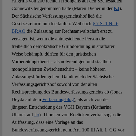
Angriffs von 200 rechten Hooligans auf den Szenestadteil
Connewitz teilgenommen hatte (Maren Diener in der
KJ
).
Der Sächsische Verfassungsgerichtshof ließ die
Gesetzesreform nun leerlaufen: Weil nach
§ 7 S. 1 Nr. 6
BRAO
die Zulassung zur Rechtsanwaltschaft erst zu
versagen ist, wenn die antragstellende Person die
freiheitlich demokratische Grundordnung in strafbarer
Weise bekämpft, dürften für den juristischen
Vorbereitungsdienst – als notwendigen und staatlich
monopolisierten Zwischenschritt – keine höheren
Zulassungshürden gelten. Damit wich der Sächsische
Verfassungsgerichtshof sowohl von der alten
Rechtsprechung des Bundesverfassungsgerichts ab (Jonas
Deyda auf dem
Verfassungsblog
), als auch von der
jüngsten Entscheidung des VGH Bayern (Katharina
Uharek auf
lto
). Thorsten von Roetteken vertrat sogar die
Auffassung, dass eine Vorlage an das
Bundesverfassungsgericht gem. Art. 100 III Alt. 1 GG vor