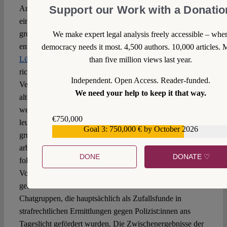
Support our Work with a Donatio
Amtsführung. Blättert man aber auf juris durch die
einschlägigen Disziplinarentscheidungen, stößt man in
großer Anzahl auf Reichsbürger, die aus dem Dienst
We make expert legal analysis freely accessible – whe
entfernt wurden (zuletzt etwa
VG Regensburg
,
OVG
democracy needs it most. 4,500 authors. 10,000 articles. 
Lüneburg
und
VG Sigmaringen
). Das ist ohne Frage
than five million views last year.
richtig, diese Stichprobe zeigt aber, wie sehr das
Independent. Open Access. Reader-funded.
Verständnis der politischen Treuepflicht noch in den
We need your help to keep it that way.
althergebrachten Bahnen der Staatstreue verläuft: Entfernt
werden vor allem Staatsdiener:innen, die den Staat
€750,000
leugnen. Völkisches Demokratieverständnis oder
Goal 3: 750,000 € by October 2026
€559,159
gruppenbezogene Menschenfeindlichkeit sind in den
arbeits- und verwaltungsgerichtlichen Entscheidungen und
DONE
DONATE ♡
folglich bei den Dienstherren unterbelichtet. Eine
Vorahnung auf das Ausmaß des tatsächlichen Problems
geben allein schon die zahlreichen rassistischen
Chatgruppen, die hauptsächlich als Zufallsfunde in
strafrechtlichen Ermittlungen gegen Polizist:innen ans
Tageslicht gefördert wurden. Die Zwischenergebnisse der