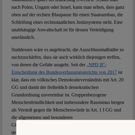
nach Polen, Ungarn oder Israel, kann man sehen, dass ganz
oben auf der rechten Blaupause für einen Staatsumbau, die
Schleifung eines rechtsstaatlichen Justizsystems steht. Eine
unabhängige Anwaltschaft ist für dessen Verteidigung
unerlässlich.
Stattdessen wäre es angebracht, die Ausschlussmaßstäbe so
nachzuschärfen, dass sie auch wirklich diejenigen treffen,
von denen die Gefahr ausgeht. Seit der
„NPD II“-
Entscheidung des Bundesverfassungsgerichts von 2017
ist
klar, dass ein völkisches Demokratieverständnis mit Art. 20
GG und damit der freiheitlich demokratischen
Grundordnung unvereinbar ist. Gruppenbezogene
Menschenfeindlichkeit und insbesondere Rassismus bergen
als Verstoß gegen die Menschenwürde in Art. 1 I GG und
die allgemeinen und besonderen
Gleichbehandlungsgrundsätze in Art. 3 GG sicherlich eine
der größten Gefahren für die neutrale und verfassungstreue