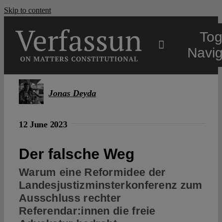
Skip to content
Tog
Navig
Main
Jonas Deyda
About
12 June 2023
Projects
Der falsche Weg
Warum eine Reformidee der
Open Access
Landesjustizminsterkonferenz zum
Ausschluss rechter
Referendar:innen die freie
Authors