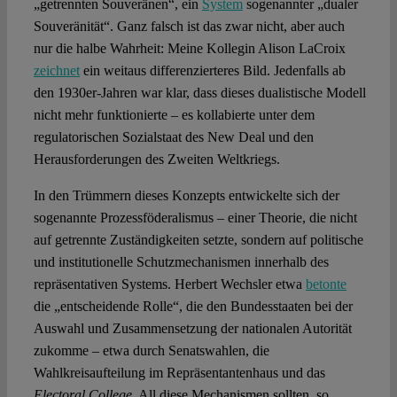
„getrennten Souveränen“, ein
System
sogenannter „dualer
Souveränität“. Ganz falsch ist das zwar nicht, aber auch
nur die halbe Wahrheit: Meine Kollegin Alison LaCroix
zeichnet
ein weitaus differenzierteres Bild. Jedenfalls ab
den 1930er-Jahren war klar, dass dieses dualistische Modell
nicht mehr funktionierte – es kollabierte unter dem
regulatorischen Sozialstaat des New Deal und den
Herausforderungen des Zweiten Weltkriegs.
In den Trümmern dieses Konzepts entwickelte sich der
sogenannte Prozessföderalismus – einer Theorie, die nicht
auf getrennte Zuständigkeiten setzte, sondern auf politische
und institutionelle Schutzmechanismen innerhalb des
repräsentativen Systems. Herbert Wechsler etwa
betonte
die „entscheidende Rolle“, die den Bundesstaaten bei der
Auswahl und Zusammensetzung der nationalen Autorität
zukomme – etwa durch Senatswahlen, die
Wahlkreisaufteilung im Repräsentantenhaus und das
Electoral College
. All diese Mechanismen sollten, so