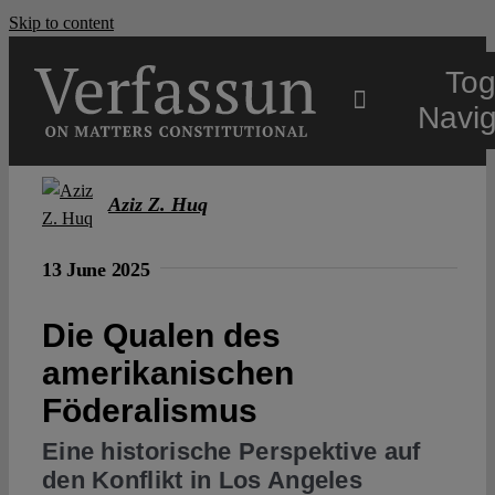
Skip to content
Tog
Navig
Main
Aziz Z. Huq
About
13 June 2025
Die Qualen des
Projects
amerikanischen
Föderalismus
Open Access
Eine historische Perspektive auf
den Konflikt in Los Angeles
Authors