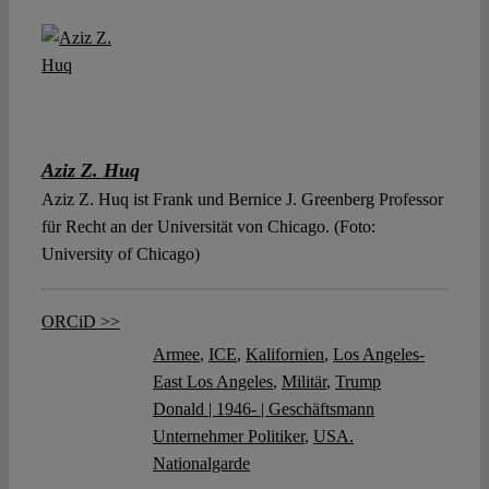
Aziz Z. Huq
Aziz Z. Huq ist Frank und Bernice J. Greenberg Professor
für Recht an der Universität von Chicago. (Foto:
University of Chicago)
ORCiD >>
Armee
,
ICE
,
Kalifornien
,
Los Angeles-
East Los Angeles
,
Militär
,
Trump
Donald | 1946- | Geschäftsmann
Unternehmer Politiker
,
USA.
Nationalgarde