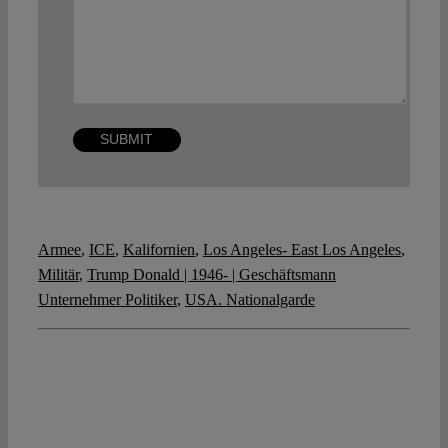
Armee
,
ICE
,
Kalifornien
,
Los Angeles- East Los Angeles
,
Militär
,
Trump Donald | 1946- | Geschäftsmann
Unternehmer Politiker
,
USA. Nationalgarde