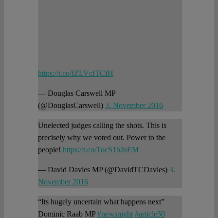
https://t.co/fZLVcfTCfH
— Douglas Carswell MP
(@DouglasCarswell)
3. November 2016
Unelected judges calling the shots. This is
precisely why we voted out. Power to the
people!
https://t.co/TocS1bJnEM
— David Davies MP (@DavidTCDavies)
3.
November 2016
“Its hugely uncertain what happens next”
Dominic Raab MP
#newsnight
#article50