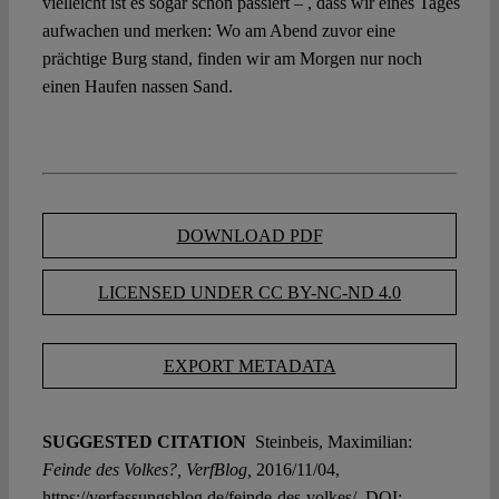
vielleicht ist es sogar schon passiert – , dass wir eines Tages
aufwachen und merken: Wo am Abend zuvor eine
prächtige Burg stand, finden wir am Morgen nur noch
einen Haufen nassen Sand.
DOWNLOAD PDF
LICENSED UNDER CC BY-NC-ND 4.0
EXPORT METADATA
SUGGESTED CITATION
Steinbeis, Maximilian:
Feinde des Volkes?, VerfBlog,
2016/11/04,
https://verfassungsblog.de/feinde-des-volkes/, DOI: