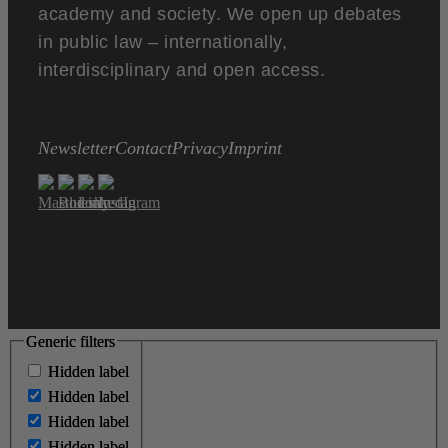
academy and society. We open up debates
in public law – internationally,
interdisciplinary and open access.
Newsletter
Contact
Privacy
Imprint
Generic filters
Generic filters
Hidden label
Hidden label
Hidden label
Hidden label
Hidden label
Hidden label
Hidden label
Hidden label