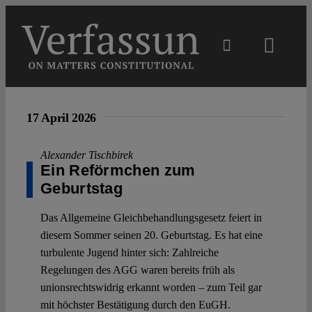
Skip
to
content
Toggl
Navig
Main
17 April 2026
About
Alexander Tischbirek
Ein Reförmchen zum
Projects
Geburtstag
Das Allgemeine Gleichbehandlungsgesetz feiert in
Open Access
diesem Sommer seinen 20. Geburtstag. Es hat eine
turbulente Jugend hinter sich: Zahlreiche
Regelungen des AGG waren bereits früh als
Authors
unionsrechtswidrig erkannt worden – zum Teil gar
mit höchster Bestätigung durch den EuGH.