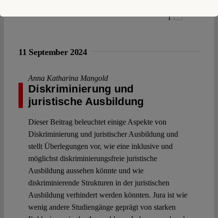
1
11 September 2024
Anna Katharina Mangold
Diskriminierung und
juristische Ausbildung
Dieser Beitrag beleuchtet einige Aspekte von
Diskriminierung und juristischer Ausbildung und
stellt Überlegungen vor, wie eine inklusive und
möglichst diskriminierungsfreie juristische
Ausbildung aussehen könnte und wie
diskriminierende Strukturen in der juristischen
Ausbildung verhindert werden könnten. Jura ist wie
wenig andere Studiengänge geprägt von starken