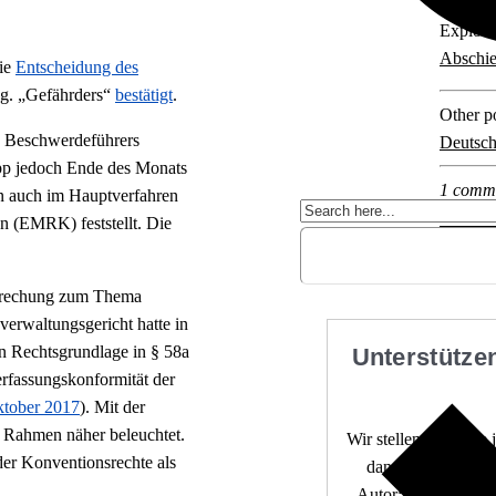
Explore 
Abschi
die
Entscheidung des
og. „Gefährders“
bestätigt
.
Other po
n Beschwerdeführers
Deutsch
opp jedoch Ende des Monats
1 comm
nun auch im Hauptverfahren
n (EMRK) feststellt. Die
tsprechung zum Thema
erwaltungsgericht hatte in
n Rechtsgrundlage in § 58a
Unterstützen
rfassungskonformität der
ktober 2017
). Mit der
 Rahmen näher beleuchtet.
Wir stellen fundierte
er Konventionsrechte als
dann, wenn die De
Autor:innen. 10.000