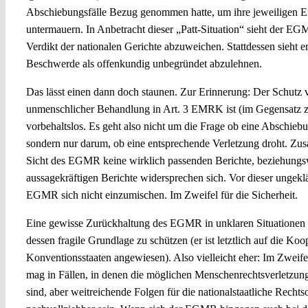
Abschiebungsfälle Bezug genommen hatte, um ihre jeweiligen E
untermauern. In Anbetracht dieser „Patt-Situation“ sieht der 
Verdikt der nationalen Gerichte abzuweichen. Stattdessen sieht e
Beschwerde als offenkundig unbegründet abzulehnen.
Das lässt einen dann doch staunen. Zur Erinnerung: Der Schutz 
unmenschlicher Behandlung in Art. 3 EMRK ist (im Gegensatz 
vorbehaltslos. Es geht also nicht um die Frage ob eine Abschieb
sondern nur darum, ob eine entsprechende Verletzung droht. Zus
Sicht des EGMR keine wirklich passenden Berichte, beziehungsw
aussagekräftigen Berichte widersprechen sich. Vor dieser ungekl
EGMR sich nicht einzumischen. Im Zweifel für die Sicherheit.
Eine gewisse Zurückhaltung des EGMR in unklaren Situationen 
dessen fragile Grundlage zu schützen (er ist letztlich auf die Koo
Konventionsstaaten angewiesen). Also vielleicht eher: Im Zweife
mag in Fällen, in denen die möglichen Menschenrechtsverletzu
sind, aber weitreichende Folgen für die nationalstaatliche Rech