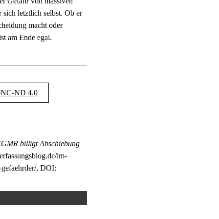
er Gefahr von massiven
ich letztlich selbst. Ob er
tscheidung macht oder
ist am Ende egal.
NC-ND 4.0
 EGMR billigt Abschiebung
verfassungsblog.de/im-
-gefaehrder/, DOI: