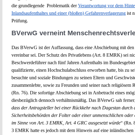
die grundlegende Problematik der
Verantwortung vor dem Hinter
Inlandsaufenthaltes und einer (bloßen) Gefahrenverlagerung
ist 
Prüfung.
BVerwG verneint Menschenrechtsverl
Das BVerwG ist der Auffassung, dass eine Abschiebung mit de
vereinbar sei. Der Schutz des Privatlebens (Art. 8 EMRK) sei nic
Beschwerdeführer nach fünf Jahren Aufenthalts im Bundesgebiet 
qualifizierte, einen Hochschulabschluss erworben hatte, bis zu s
besuchte und soziale Bindungen zu seinen Eltern und Geschwiste
zusammenlebte, sowie zu Freunden und seiner nach religiösem Ri
(Rn. 76). Die sofortige Abschiebung sei in Anbetracht eines mög
diesbezüglich dennoch verhältnismäßig. Das BVerwG sah ferner
dass der Antragsteller bei einer Rückkehr nach Dagestan durch 
Sicherheitsbehörden der Folter oder einer unmenschlichen ode
im Sinne von Art. 3 EMRK, Art. 4 GRC ausgesetzt würde
“ (Rn. 
3 EMRK hatte es jedoch mit dem Hinweis auf eine inländischen F