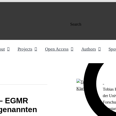
Search
out
Projects
Open Access
Authors
Spo
Tobias 
der Uni
t – EGMR
Forschu
ogenannten
Konstan