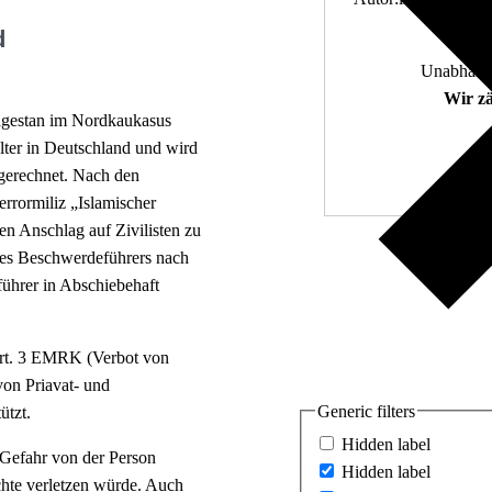
d
Unabhängi
Wir zä
Dagestan im Nordkaukasus
alter in Deutschland und wird
ugerechnet. Nach den
errormiliz „Islamischer
nen Anschlag auf Zivilisten zu
es Beschwerdeführers nach
ührer in Abschiebehaft
rt. 3 EMRK (Verbot von
on Priavat- und
Generic filters
ützt.
Hidden label
 Gefahr von der Person
Hidden label
hte verletzen würde. Auch