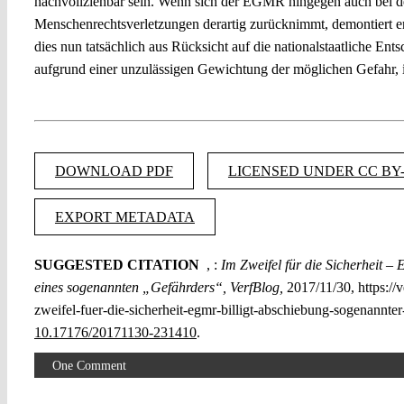
nachvollziehbar sein. Wenn sich der EGMR hingegen auch bei d
Menschenrechtsverletzungen derartig zurücknimmt, demontiert er s
dies nun tatsächlich aus Rücksicht auf die nationalstaatliche En
aufgrund einer unzulässigen Gewichtung der möglichen Gefahr, 
DOWNLOAD PDF
LICENSED UNDER CC BY-
EXPORT METADATA
SUGGESTED CITATION
, :
Im Zweifel für die Sicherheit –
eines sogenannten „Gefährders“, VerfBlog,
2017/11/30, https://
zweifel-fuer-die-sicherheit-egmr-billigt-abschiebung-sogenannter
10.17176/20171130-231410
.
One Comment