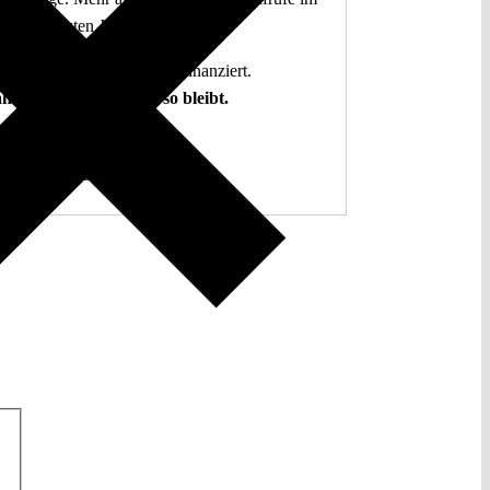
letzten Jahr.
g. Open Access. Spendenfinanziert.
hlen auf Sie, damit es so bleibt.
Spenden ♡