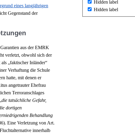
Hidden label
grund eines langjährigen
Hidden label
nicht Gegenstand der
etzungen
n Garantien aus der EMRK
ht verletzt, obwohl sich der
als „faktischer Inländer“
einer Verhaftung die Schule
rn hatte, mit denen er
tus angetrauter Ehefrau
lichen Terroranschlages
„
die tatsächliche Gefahr,
die dortigen
r erniedrigenden Behandlung
86). Eine Verletzung von Art.
luchtalternative innerhalb