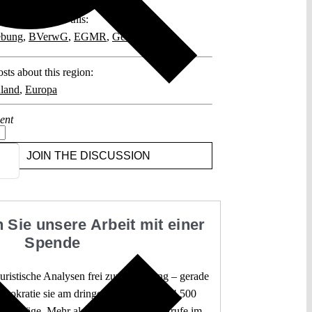
posts related to this:
ebung
,
BVerwG
,
EGMR
,
Gefährder
sts about this region:
land
,
Europa
ent
JOIN THE DISCUSSION
 Sie unsere Arbeit mit einer
Spende
 juristische Analysen frei zur Verfügung – gerade
mokratie sie am dringendsten braucht. 4.500
 Beiträge. Mehr als fünf Millionen Aufrufe im