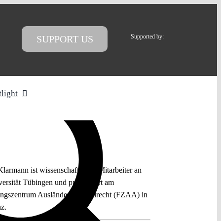
Supported by:
SUPPORT US
tlight
Klarmann ist wissenschaftlicher Mitarbeiter an
versität Tübingen und promoviert am
ngszentrum Ausländer- & Asylrecht (FZAA) in
z.