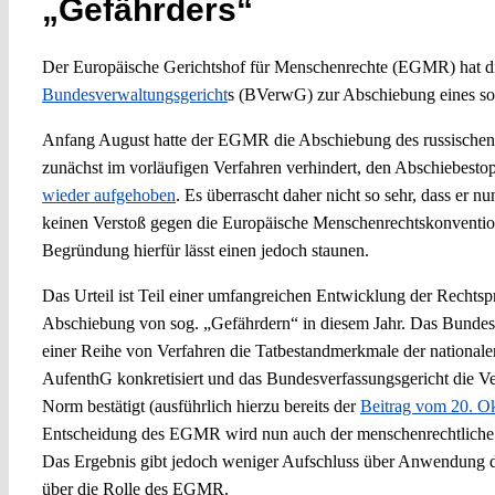
„Gefährders“
Der Europäische Gerichtshof für Menschenrechte (EGMR) hat 
Bundesverwaltungsgericht
s (BVerwG) zur Abschiebung eines s
Anfang August hatte der EGMR die Abschiebung des russische
zunächst im vorläufigen Verfahren verhindert, den Abschiebest
wieder aufgehoben
. Es überrascht daher nicht so sehr, dass er 
keinen Verstoß gegen die Europäische Menschenrechtskonventio
Begründung hierfür lässt einen jedoch staunen.
Das Urteil ist Teil einer umfangreichen Entwicklung der Rech
Abschiebung von sog. „Gefährdern“ in diesem Jahr. Das Bundesv
einer Reihe von Verfahren die Tatbestandmerkmale der nationale
AufenthG konkretisiert und das Bundesverfassungsgericht die Ve
Norm bestätigt (ausführlich hierzu bereits der
Beitrag vom 20. O
Entscheidung des EGMR wird nun auch der menschenrechtliche
Das Ergebnis gibt jedoch weniger Aufschluss über Anwendung d
über die Rolle des EGMR.