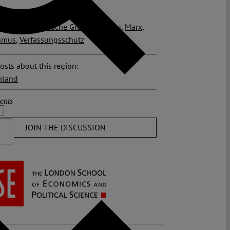
 posts related to this:
itlich-demokratische Grundordnung
,
Marx
,
ismus
,
Verfassungsschutz
osts about this region:
hland
ents
JOIN THE DISCUSSION