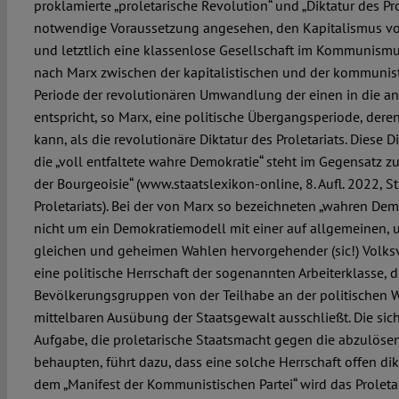
proklamierte „proletarische Revolution“ und „Diktatur des Pro
notwendige Voraussetzung angesehen, den Kapitalismus v
und letztlich eine klassenlose Gesellschaft im Kommunismus
nach Marx zwischen der kapitalistischen und der kommunist
Periode der revolutionären Umwandlung der einen in die a
entspricht, so Marx, eine politische Übergangsperiode, deren
kann, als die revolutionäre Diktatur des Proletariats. Diese Di
die „voll entfaltete wahre Demokratie“ steht im Gegensatz z
der Bourgeoisie“ (www.staatslexikon-online, 8. Aufl. 2022, St
Proletariats). Bei der von Marx so bezeichneten „wahren Dem
nicht um ein Demokratiemodell mit einer auf allgemeinen, un
gleichen und geheimen Wahlen hervorgehender (sic!) Volks
eine politische Herrschaft der sogenannten Arbeiterklasse, 
Bevölkerungsgruppen von der Teilhabe an der politischen 
mittelbaren Ausübung der Staatsgewalt ausschließt. Die sic
Aufgabe, die proletarische Staatsmacht gegen die abzulöse
behaupten, führt dazu, dass eine solche Herrschaft offen dikt
dem „Manifest der Kommunistischen Partei“ wird das Proletar