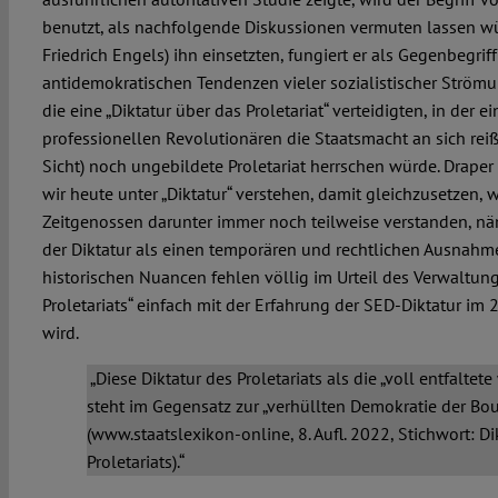
benutzt, als nachfolgende Diskussionen vermuten lassen w
Friedrich Engels) ihn einsetzten, fungiert er als Gegenbegrif
antidemokratischen Tendenzen vieler sozialistischer Strömu
die eine „Diktatur über das Proletariat“ verteidigten, in der 
professionellen Revolutionären die Staatsmacht an sich reiß
Sicht) noch ungebildete Proletariat herrschen würde. Draper
wir heute unter „Diktatur“ verstehen, damit gleichzusetzen,
Zeitgenossen darunter immer noch teilweise verstanden, nä
der Diktatur als einen temporären und rechtlichen Ausnahm
historischen Nuancen fehlen völlig im Urteil des Verwaltung
Proletariats“ einfach mit der Erfahrung der SED-Diktatur im 20
wird.
„Diese Diktatur des Proletariats als die „voll entfalte
steht im Gegensatz zur „verhüllten Demokratie der Bou
(www.staatslexikon-online, 8. Aufl. 2022, Stichwort: Di
Proletariats).“