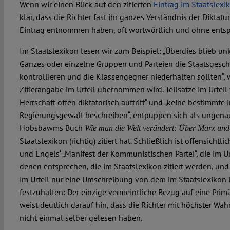
Wenn wir einen Blick auf den zitierten
Eintrag im Staatslexi
klar, dass die Richter fast ihr ganzes Verständnis der Diktatu
Eintrag entnommen haben, oft wortwörtlich und ohne ents
Im Staatslexikon lesen wir zum Beispiel: „Überdies blieb unkl
Ganzes oder einzelne Gruppen und Parteien die Staatsgeschäf
kontrollieren und die Klassengegner niederhalten sollten“, 
Zitierangabe im Urteil übernommen wird. Teilsätze im Urteil 
Herrschaft offen diktatorisch auftritt“ und „keine bestimmte 
Regierungsgewalt beschreiben“, entpuppen sich als ungenau
Hobsbawms Buch
Wie man die Welt verändert: Über Marx un
Staatslexikon (richtig) zitiert hat. Schließlich ist offensichtli
und Engels‘ „Manifest der Kommunistischen Partei“, die im 
denen entsprechen, die im Staatslexikon zitiert werden, u
im Urteil nur eine Umschreibung von dem im Staatslexikon is
festzuhalten: Der einzige vermeintliche Bezug auf eine Prim
weist deutlich darauf hin, dass die Richter mit höchster Wah
nicht einmal selber gelesen haben.