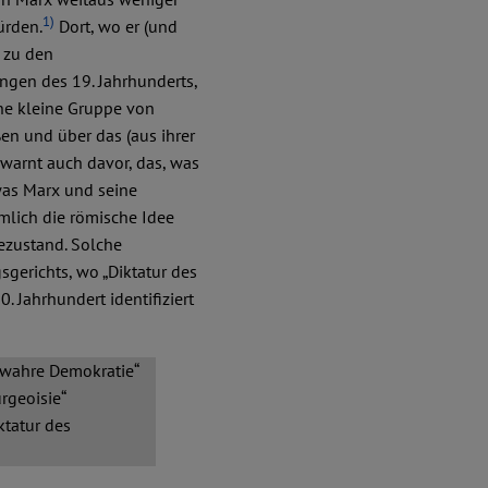
1)
ürden.
Dort, wo er (und
f zu den
ngen des 19. Jahrhunderts,
eine kleine Gruppe von
en und über das (aus ihrer
 warnt auch davor, das, was
 was Marx und seine
mlich die römische Idee
ezustand. Solche
sgerichts, wo „Diktatur des
. Jahrhundert identifiziert
te wahre Demokratie“
rgeoisie“
ktatur des