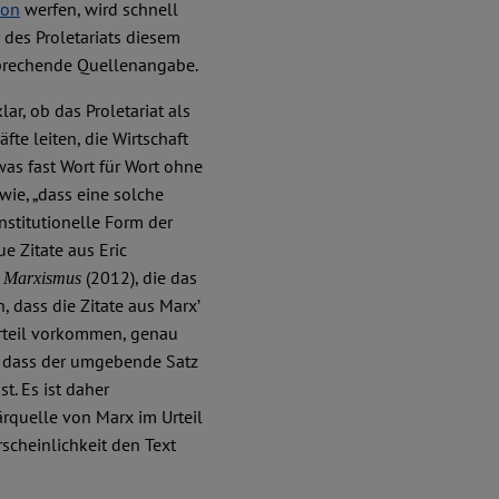
kon
werfen, wird schnell
r des Proletariats diesem
prechende Quellenangabe.
ar, ob das Proletariat als
te leiten, die Wirtschaft
was fast Wort für Wort ohne
wie, „dass eine solche
institutionelle Form der
e Zitate aus Eric
(2012), die das
d Marxismus
ch, dass die Zitate aus Marx’
Urteil vorkommen, genau
nd dass der umgebende Satz
t. Es ist daher
ärquelle von Marx im Urteil
rscheinlichkeit den Text