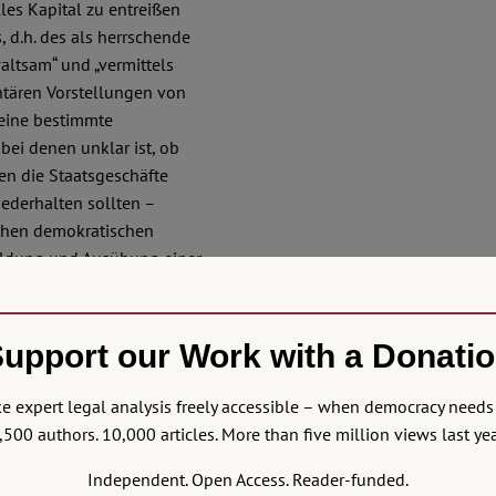
les Kapital zu entreißen
 d.h. des als herrschende
waltsam“ und „vermittels
entären Vorstellungen von
keine bestimmte
bei denen unklar ist, ob
en die Staatsgeschäfte
iederhalten sollten –
ichen demokratischen
ldung und Ausübung einer
r Gewaltenteilung und der
 Staatstätigkeiten zu den
tlichung der Unternehmen,
upport our Work with a Donati
itinstitute) erheblich
en demgegenüber wesentlich
 expert legal analysis freely accessible – when democracy needs 
,500 authors. 10,000 articles. More than five million views last yea
ararbeit eingereicht
Independent. Open Access. Reader-funded.