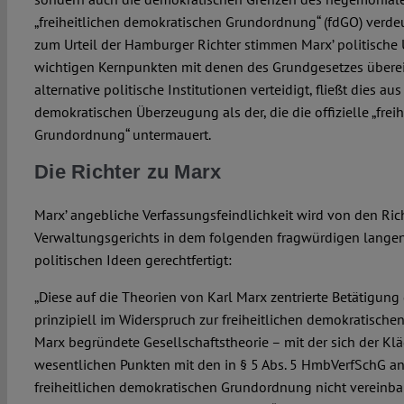
„freiheitlichen demokratischen Grundordnung“ (fdGO) verdeu
zum Urteil der Hamburger Richter stimmen Marx’ politisch
wichtigen Kernpunkten mit denen des Grundgesetzes übere
alternative politische Institutionen verteidigt, fließt dies au
demokratischen Überzeugung als der, die die offizielle „frei
Grundordnung“ untermauert.
Die Richter zu Marx
Marx’ angebliche Verfassungsfeindlichkeit wird von den Ric
Verwaltungsgerichts in dem folgenden fragwürdigen langen
politischen Ideen gerechtfertigt:
„Diese auf die Theorien von Karl Marx zentrierte Betätigung
prinzipiell im Widerspruch zur freiheitlichen demokratisch
Marx begründete Gesellschaftstheorie – mit der sich der Kläg
wesentlichen Punkten mit den in § 5 Abs. 5 HmbVerfSchG an
freiheitlichen demokratischen Grundordnung nicht vereinbar