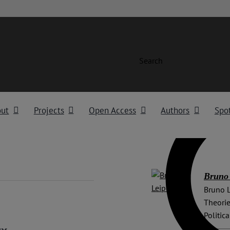
Search
out
Projects
Open Access
Authors
Spot
Bruno 
Bruno L
Theori
Politic