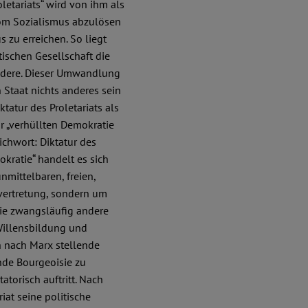
letariats“ wird von ihm als
om Sozialismus abzulösen
 zu erreichen. So liegt
ischen Gesellschaft die
ndere. Dieser Umwandlung
 Staat nichts anderes sein
ktatur des Proletariats als
ur „verhüllten Demokratie
ichwort: Diktatur des
okratie“ handelt es sich
mittelbaren, freien,
vertretung, sondern um
die zwangsläufig andere
Willensbildung und
h nach Marx stellende
nde Bourgeoisie zu
atorisch auftritt. Nach
iat seine politische