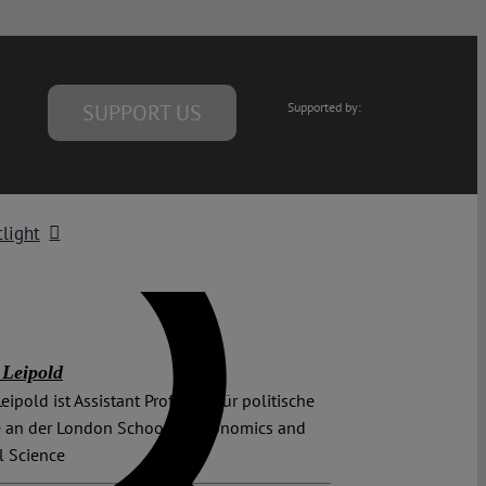
SUPPORT US
Supported by:
light
Leipold
eipold ist Assistant Professor für politische
e an der London School of Economics and
al Science