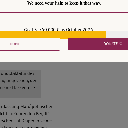
 ihrer unzureichenden,
We need your help to keep it that way.
märquellen; ihrer
erufung auf eine einzige
, allem Anschein nach auch
Goal 3: 750,000 € by October 2026
 wir sie am besten einzeln
DONATE ♡
DONE
 und „Diktatur des
zung angesehen, den
h eine klassenlose
enfassung Marx‘ politischer
cht irreführenden Begriff
orscher Hal Draper in seiner
von Marx weitaus weniger