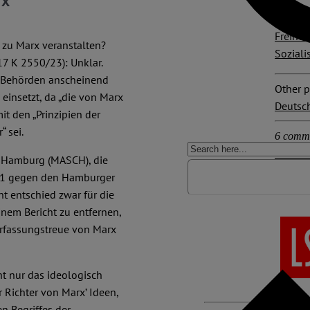
rx
Explore
Freihe
 zu Marx veranstalten?
Sozial
17 K 2550/23): Unklar.
er Behörden anscheinend
Other p
 einsetzt, da „die von Marx
Deutsc
t den „Prinzipien der
 sei.
6 comm
e Hamburg (MASCH), die
021 gegen den Hamburger
t entschied zwar für die
em Bericht zu entfernen,
Verfassungstreue von Marx
cht nur das ideologisch
Richter von Marx’ Ideen,
 Begriffes der