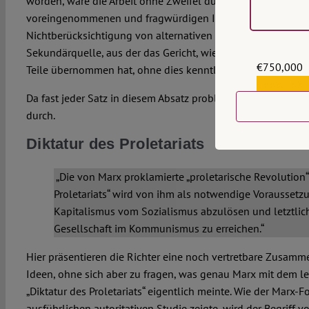
worden, wäre die Arbeit ohne Zweifel durchgefallen: wegen
voreingenommenen und fragwürdigen Interpretation von Pri
Nichtberücksichtigung von alternativen Quellen und ihrer B
Sekundärquelle, aus der das Gericht, wie wir sehen werden
€750,000
Teile übernommen hat, ohne dies kenntlich zu machen.
€559,159
Da fast jeder Satz in diesem Absatz problematisch ist, gehen
durch.
Diktatur des Proletariats
„Die von Marx proklamierte „proletarische Revolution“
Proletariats“ wird von ihm als notwendige Vorausset
Kapitalismus vom Sozialismus abzulösen und letztlic
Gesellschaft im Kommunismus zu erreichen.“
Hier präsentieren die Richter eine noch vertretbare Zusamm
Ideen, ohne sich aber zu fragen, was genau Marx mit dem lei
„Diktatur des Proletariats“ eigentlich meinte. Wie der Marx-F
ausführlichen autoritativen Studie zeigte, wird der Begriff 