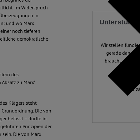
tlicht. Im Widerspruch
e Überzeugungen in
Unterstützen
in; und wo Marx
s einer noch tieferen
heitliche demokratische
Wir stellen fundier
gerade dann, w
braucht. 4.500 A
Mill
htern des
Unabhängig
 Absatz zu Marx’
Wir zä
 des Klägers steht
en Grundordnung. Die von
er befasst – dürfte in
geführten Prinzipien der
 sein. Die von Marx