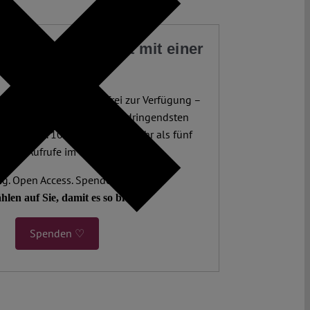
 Sie unsere Arbeit mit einer
Spende
te juristische Analysen frei zur Verfügung –
enn die Demokratie sie am dringendsten
utor:innen. 10.000 Beiträge. Mehr als fünf
ionen Aufrufe im letzten Jahr.
. Open Access. Spendenfinanziert.
hlen auf Sie, damit es so bleibt.
Spenden ♡