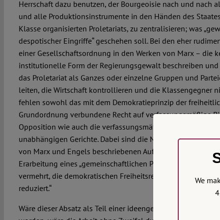
Herrschaft dazu benutzen, der Bourgeoisie nach und nach al
und alle Produktionsinstrumente in den Händen des Staates,
Klasse organisierten Proletariats, zu zentralisieren; was „ge
despotischer Eingriffe“ geschehen soll. Bei den eher rudim
einer Gesellschaftsordnung in den Werken von Marx – die 
institutionelle Form der Regierungsgewalt beschreiben und 
das Proletariat als Ganzes oder einzelne Gruppen und Partei
leiten, die Wirtschaft kontrollieren und die Klassengegner n
fehlen sowohl das mit dem Demokratieprinzip der freiheitl
Grundordnung verbundene Recht auf verfassungsmäßige Bi
Opposition wie auch die verfassungsmäßigen Prinzipien de
unabhängigen Gerichte. Dabei sind die Machtbefugnisse und
von Marx und Engels beschriebenen Aufgaben (u. a. Verstaa
S
Erarbeitung eines „gemeinschaftlichen Plans“, staatliche Kred
vermehrt, die demokratischen Freiheitsrechte des Einzeln
We make
reduziert.“
4
Wäre dieser Absatz als Teil einer ideengeschichtlichen Semin