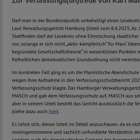
Zur Verfassungs(un)treue von Karl Ma
Darf man in der Bundesrepublik unbehelligt einen Lesekreis
Laut Verwaltungsgericht Hamburg (Urteil vom 8.4.2025, Az. 
Stattfinden darf der Lesekreis ohne Einmischung staatlich
nur, solange er sich nicht „aktiv-kämpferisch“ für Marx‘ Ideen
begründete Gesellschaftstheorie“ in wesentlichen Punkten mi
freiheitlichen demokratischen Grundordnung nicht vereinbar“
Im konkreten Fall ging es um die Marxistische Abendschul
wegen ihrer Aufnahme in den Verfassungsschutzbericht 2
Verfassungsschutz klagte. Das Hamburger Verwaltungsgerich
MASCH und gab dem Verfassungsschutz auf, MASCH aus sein
aber in seinem Urteil bestritt das Gericht ausdrücklich die 
(siehe dazu auch
hier
).
Es lohnt sich, dieses Urteil im Detail anzuschauen, da es ni
voreingenommene und sachlich unfundierte Verständnis der 
sondern auch die demokratischen Grenzen des hegemonialen