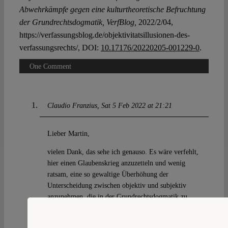
Abwehrkämpfe gegen eine kulturtheoretische Befruchtung
der Grundrechtsdogmatik, VerfBlog,
2022/2/04,
https://verfassungsblog.de/objektivitatsillusionen-des-
verfassungsrechts/, DOI:
10.17176/20220205-001229-0
.
One Comment
Claudio Franzius
Sat 5 Feb 2022 at 21:21
Lieber Martin,
vielen Dank, das sehe ich genauso. Es wäre verfehlt,
hier einen Glaubenskrieg anzuzetteln und wenig
ratsam, eine so gewaltige Überhöhung der
Unterscheidung zwischen objektiv und subjektiv
anzunehmen, die in der Grundrechtsdogmatik zu
keiner Zeit wirklich gepasst hat. Objektivität, so
wichtig sie in unseren Zeiten sein mag, ist bei den