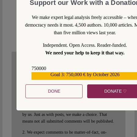
Support our Work with a Donatio
Grundrechten ein zweischneidiges Schwert. Deshalb
vielen Dank für die gebotene Relativierung, der
sicherlich unsere beiden Protagonist:innen
We make expert legal analysis freely accessible – whe
zustimmen können, oder?
democracy needs it most. 4,500 authors. 10,000 articles. 
than five million views last year.
Reply
Independent. Open Access. Reader-funded.
We need your help to keep it that way.
750000
WRITE A COMMENT
Goal 3: 750,000 € by October 2026
559159
1. We welcome your comments but you do so as our
guest. Please note that we will exercise our property
DONE
DONATE ♡
rights to make sure that Verfassungsblog remains a
safe and attractive place for everyone. Your comment
will not appear immediately but will be moderated
by us. Just as with posts, we make a choice. That
means not all submitted comments will be published.
2. We expect comments to be matter-of-fact, on-