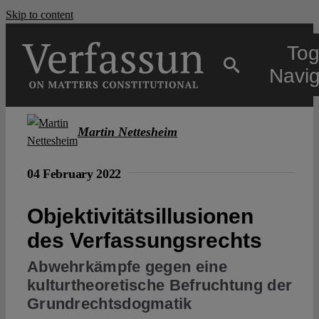
Skip to content
Tog
Navig
Main
Martin Nettesheim
About
04 February 2022
Objektivitätsillusionen
Projects
des Verfassungsrechts
Open Access
Abwehrkämpfe gegen eine
kulturtheoretische Befruchtung der
Grundrechtsdogmatik
Authors