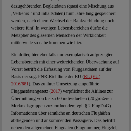
dazugehörenden Begleitdaten (quasi eine Mischung aus
‚Verkehrs-‘ und Inhaltsdaten) fünf Jahre lang gespeichert
werden, nach einem Wechsel der Bankverbindung noch
weitere fünf. In wenigen Lebensbereichen dürfte die
Metapher des gläsernen Menschen der Wirklichkeit
mittlerweile so nahe kommen wie hier.
Ein dritter, hier ebenfalls nur exemplarisch aufgezeigter
Lebensbereich mit einer weitreichenden Überwachung auf
Vorrat betrifft die Erfassung von Fluggastdaten auf der
Basis der sog. PNR-Richtlinie der EU (
RL (EU)
2016/681
). Das zu ihrer Umsetzung eingeführte
Fluggastdatengesetz (
2017
) verpflichtet die Airlines zur
Übermittlung von bis zu 60 individuellen (20 größeren
Merkmalsgruppen zuzuordnenden; vgl. § 2 FlugDaG)
Informationen über sämtliche an deutschen Flughäfen
abfliegenden und ankommenden Passagiere. Das betrifft
neben den allgemeinen Flugdaten (Flugnummer, Flugziel,