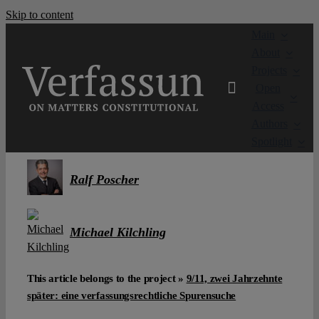
Skip to content
Main
About
Projects
Open
Access
Authors
Spotlight
Ralf Poscher
Michael Kilchling
This article belongs to the project »
9/11, zwei Jahrzehnte
später: eine verfassungsrechtliche Spurensuche