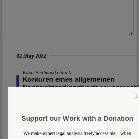
0
02 May 2022
Klaus Ferdinand Gärditz
Konturen eines allgemeinen
Nachrichtendienstverfassungsrech
Der Erste Senat des Bundesverfassungsgerichts hat mit
seinem Urteil vom 26. April 2022 erhebliche Teile des
umfänglich angegriffenen Bayerischen
Support our Work with a Donation
Verfassungsschutzgesetzes (BayVSG) für verfassungswidr
erachtet. Dabei hat das Gericht einige übergreifende
We make expert legal analysis freely accessible – when
Grundsätze für die nachrichtendienstliche Tätigkeit von