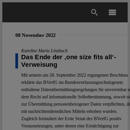
Skip
to
Toggl
content
Navig
Main
08 November 2022
About
Karoline Maria Linzbach
Das Ende der ‚one size fits all‘-
Verweisung
Projects
Mit seinem am 28. September 2022 ergangenen Beschluss
erklärte das BVerfG im Bundesverfassungsschutzgesetz
Open Access
enthaltene Datenübermittlungsregelungen für unvereinbar m
dem Recht auf informationelle Selbstbestimmung, soweit si
zur Übermittlung personenbezogener Daten verpflichten, d
Authors
mit nachrichtendienstlichen Mitteln erhoben wurden.
Zugleich formuliert der Erste Senat des BVerfG positiv
Spotlight
Voraussetzungen, unter denen eine Ermächtigung zur