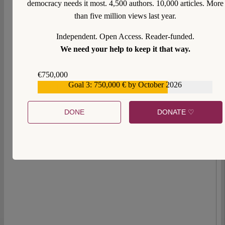
democracy needs it most. 4,500 authors. 10,000 articles. More
Verfassungsschutzbehörden formuliert. Im Wesentlichen ge
than five million views last year.
es um Normbestimmtheit und Angemessenheit der
Eingriffsstruktur. Die praktischen Folgen sind nicht leicht
Independent. Open Access. Reader-funded.
einzuschätzen, es spricht aber vieles dafür, dass sie sich in
We need your help to keep it that way.
Grenzen halten.
Continue reading >>
€750,000
Goal 3: 750,000 € by October 2026
€559,159
DONE
DONATE ♡