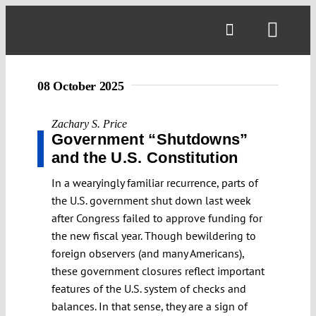
Skip
to
Toggl
content
Navig
08 October 2025
Zachary S. Price
Government “Shutdowns”
and the U.S. Constitution
In a wearyingly familiar recurrence, parts of
the U.S. government shut down last week
after Congress failed to approve funding for
the new fiscal year. Though bewildering to
foreign observers (and many Americans),
these government closures reflect important
features of the U.S. system of checks and
balances. In that sense, they are a sign of