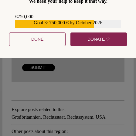
We need your help to keep it that way.
Comment
€750,000
Goal 3: 750,000 € by October 2026
€559,159
DONE
DONATE ♡
Explore posts related to this:
Großbritannien
,
Rechtsstaat
,
Rechtssystem
,
USA
Other posts about this region: