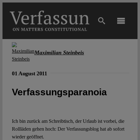
Skip
to
content
Toggl
Navig
Main
Maximilian Steinbeis
About
01 August 2011
Projects
Verfassungsparanoia
Open Access
Ich bin zurück am Schreibtisch, der Urlaub ist vorbei, die
Authors
Rollläden gehen hoch: Der Verfassungsblog hat ab sofort
wieder geöffnet.