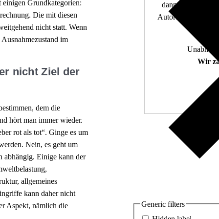
t einigen Grundkategorien:
dann, wenn die De
Zurechnung. Die mit diesen
Autor:innen. 10.000
itgehend nicht statt. Wenn
in Ausnahmezustand im
Unabhängi
Wir zä
r nicht Ziel der
 bestimmen, dem die
und hört man immer wieder.
ber rot als tot“. Ginge es um
 werden. Nein, es geht um
rn abhängig. Einige kann der
mweltbelastung,
ruktur, allgemeines
ngriffe kann daher nicht
Generic filters
er Aspekt, nämlich die
Hidden label