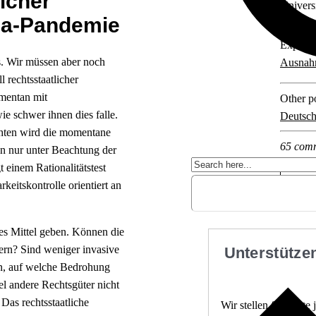
icher
Univers
na-Pandemie
Explore 
s. Wir müssen aber noch
Ausnah
 rechtsstaatlicher
mentan mit
Other po
e schwer ihnen dies falle.
Deutsch
hten wird die momentane
65 com
en nur unter Beachtung der
 einem Rationalitätstest
eitskontrolle orientiert an
res Mittel geben. Können die
dern? Sind weniger invasive
Unterstützen
en, auf welche Bedrohung
tel andere Rechtsgüter nicht
Das rechtsstaatliche
Wir stellen fundierte