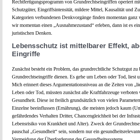
Rechtfertigungsprogramm von Grundrechtseingriffen operiert mi
Schutzgüter, Eingriffsintensität, mildere Mittel, Kausalität und 
Kategorien verbundenen Denkvorgänge finden momentan ganz we
wir momentan einen „Ausnahmezustand“ erleben, dann ist es e
juristischen Denken.
Lebensschutz ist mittelbarer Effekt, abe
Eingriffe
Zunächst besteht ein Problem, das grundrechtliche Schutzgut zu
Grundrechtseingriffe dienen. Es gehe um Leben oder Tod, liest 
Mich erinnert dieses Argumentationsniveau an die Zeiten von „lie
Leben oder Tod, müssten zunächst alle Kraftfahrzeuge verboten
Gesundheit. Diese ist freilich grundsätzlich von vielen Paramete
Einzelne beeinflussen (Ernährung), die meisten jedoch kaum (U
gefährdendes Verhalten Dritter, Chancengleichheit bei der Infrast
Lebensrisiko von Krankheit und Alter). Zweck der Grundrechtsei
pauschal „Gesundheit“ sein, sondern nur ein gesundheitsrelevant
Vermeidung der Überforderung des Gesundheitssystems.