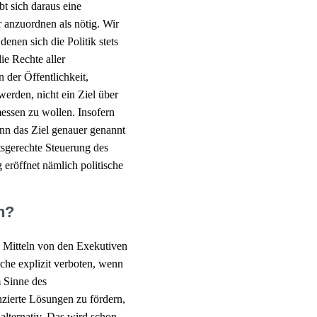
bt sich daraus eine
hr anzuordnen als nötig. Wir
enen sich die Politik stets
ie Rechte aller
 der Öffentlichkeit,
werden, nicht ein Ziel über
essen zu wollen. Insofern
enn das Ziel genauer genannt
tsgerechte Steuerung des
eröffnet nämlich politische
n?
n Mitteln von den Exekutiven
uche explizit verboten, wenn
Im Sinne des
renzierte Lösungen zu fördern,
 alternativ. Das wird schon