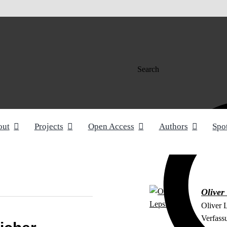
Search
out
Projects
Open Access
Authors
Spo
Oliver
Oliver L
Verfass