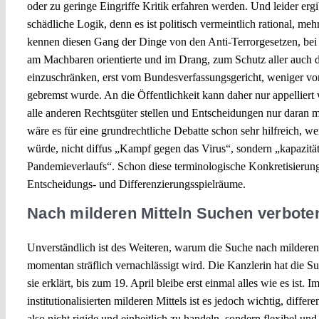
oder zu geringe Eingriffe Kritik erfahren werden. Und leider ergi
schädliche Logik, denn es ist politisch vermeintlich rational, me
kennen diesen Gang der Dinge von den Anti-Terrorgesetzen, bei d
am Machbaren orientierte und im Drang, zum Schutz aller auch d
einzuschränken, erst vom Bundesverfassungsgericht, weniger von
gebremst wurde. An die Öffentlichkeit kann daher nur appelliert 
alle anderen Rechtsgüter stellen und Entscheidungen nur daran m
wäre es für eine grundrechtliche Debatte schon sehr hilfreich, w
würde, nicht diffus „Kampf gegen das Virus“, sondern „kapazitä
Pandemieverlaufs“. Schon diese terminologische Konkretisierung 
Entscheidungs- und Differenzierungsspielräume.
Nach milderen Mitteln Suchen verbote
Unverständlich ist des Weiteren, warum die Suche nach mildere
momentan sträflich vernachlässigt wird. Die Kanzlerin hat die S
sie erklärt, bis zum 19. April bleibe erst einmal alles wie es ist. 
institutionalisierten milderen Mittels ist es jedoch wichtig, diffe
also nicht rigide und einheitlich zu handeln, sondern flexibel und