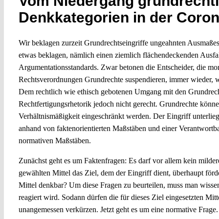
Vom Niedergang grundrechtl
Denkkategorien in der Coro
Wir beklagen zurzeit Grundrechtseingriffe ungeahnten Ausmaße
etwas beklagen, nämlich einen ziemlich flächendeckenden Ausfall
Argumentationsstandards. Zwar betonen die Entscheider, die mo
Rechtsverordnungen Grundrechte suspendieren, immer wieder, wi
Dem rechtlich wie ethisch gebotenen Umgang mit den Grundrec
Rechtfertigungsrhetorik jedoch nicht gerecht. Grundrechte könn
Verhältnismäßigkeit eingeschränkt werden. Der Eingriff unterliegt
anhand von faktenorientierten Maßstäben und einer Verantwortbark
normativen Maßstäben.
Zunächst geht es um Faktenfragen: Es darf vor allem kein milde
gewählten Mittel das Ziel, dem der Eingriff dient, überhaupt för
Mittel denkbar? Um diese Fragen zu beurteilen, muss man wiss
reagiert wird. Sodann dürfen die für dieses Ziel eingesetzten Mit
unangemessen verkürzen. Jetzt geht es um eine normative Frage. 