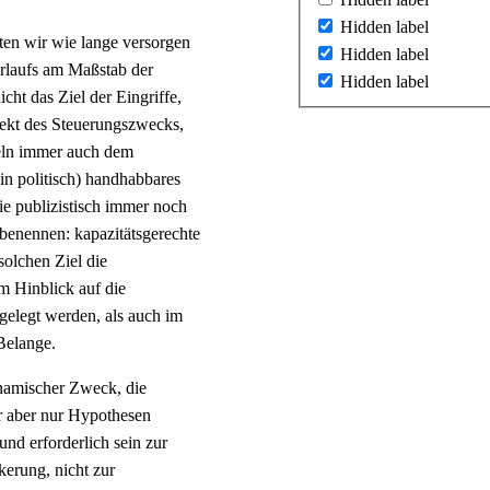
Hidden label
nten wir wie lange versorgen
Hidden label
rlaufs am Maßstab der
Hidden label
ht das Ziel der Eingriffe,
ffekt des Steuerungszwecks,
ndeln immer auch dem
in politisch) handhabbares
ie publizistisch immer noch
u benennen: kapazitätsgerechte
solchen Ziel die
m Hinblick auf die
gelegt werden, als auch im
Belange.
ynamischer Zweck, die
ir aber nur Hypothesen
nd erforderlich sein zur
kerung, nicht zur