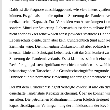
Dafür ist die Prognose ausschlaggebend, wie viele Intensivpatie
können. Es geht also um die optimale Steuerung des Pandemieve
medizinischen Kapazität. Das Vermeiden von Ansteckungen ist nic
sondern Mittel zur Steuerung. Lebensschutz ist der mittelbare E
nicht aber das Ziel selbst – weil sonst jedwedes staatliches Ha
Lebensschutz diente, dann aber kein grundrechtlich (und auch ke
Ziel mehr wäre. Die momentane Diskussion hält aber politisch w
in erster Linie am Schutzgut Leben fest, statt das Ziel konkret z
Steuerung des Pandemieverlaufs. Es ist klar, dass sich mit einem 
Rechtfertigungslasten signifikant verschieben würden – sowohl i
beizubringenden Tatsachen, die Grundrechtseingriffen zugrunde 
Hinblick auf die normative Bewertung anderer grundrechtlicher 
Der mit dem Grundrechtseingriff verfolgte Zweck ist also ein d
dauerhafte, langfristige Kapazitätssicherung. Über sie können w
anstellen. Die getroffenen Maßnahmen müssen folglich geeignet u
kapazitätsadäquaten Verlangsamung der Infektionsrate der Bevöl