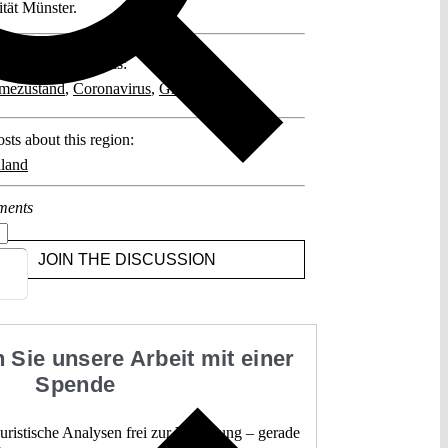
ität Münster.
posts related to this:
mezustand
,
Coronavirus
,
Grundrechte
sts about this region:
land
ments
JOIN THE DISCUSSION
 Sie unsere Arbeit mit einer
Spende
 juristische Analysen frei zur Verfügung – gerade