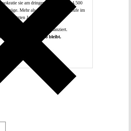
mokratie sie am dringendsten braucht. 4.500
 Beiträge. Mehr als fünf Millionen Aufrufe im
letzten Jahr.
g. Open Access. Spendenfinanziert.
hlen auf Sie, damit es so bleibt.
Spenden ♡