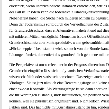
erleichtert, wenn unterschiedliche Instanzen entscheiden, wie es
der Fall ist. Insofern kann die föderative Zuständigkeitsverteilun
Nebeneffekt haben, die Suche nach milderen Mitteln zu begünst
Denn der Föderalismus sorgt durch die Vervielfachung der Zustä
für Grundrechtsschutz, dass er Alternativen nahelegt und auf di
mit milderen Mitteln ermöglicht. Momentan ist die Öffentlichke
Grundrechtsschutz aber kontraproduktiv, wenn gebetsmühlenhaft 
„Flickenteppich“ beanstandet wird, so auch von der Bundeskanzl
Lösungen fordert, dementiert das grundrechtlich gebotene milder
Die Perspektive ist umso relevanter in der Prognosedimension: D
Grundrechtseingriffen lässt sich in dynamischen Verlaufsszenarien
wissenschaftlich oder statistisch berechnen. Das zeigen auch die 
Virologen. Sie ist jetzt nämlich eine Bewertungsfrage und keine 
einer ex-post Kontrolle. Als Wertungsfrage ist sie dann aber von 
die für Wertungen zuständig sind: Institutionen, die politisch ve
können, weil sie pluralistisch organisiert sind. Nicht jedoch Wiss
Fakten sind. Das hat nichts mit Ausnahmezustand zu tun, sondern 