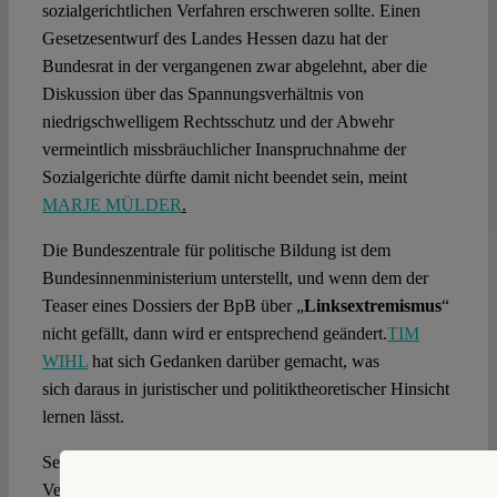
sozialgerichtlichen Verfahren erschweren sollte. Einen
Gesetzesentwurf des Landes Hessen dazu hat der
Bundesrat in der vergangenen zwar abgelehnt, aber die
Diskussion über das Spannungsverhältnis von
niedrigschwelligem Rechtsschutz und der Abwehr
vermeintlich missbräuchlicher Inanspruchnahme der
Sozialgerichte dürfte damit nicht beendet sein, meint
MARJE MÜLDER
.
Die Bundeszentrale für politische Bildung ist dem
Bundesinnenministerium unterstellt, und wenn dem der
Teaser eines Dossiers der BpB über „
Linksextremismus
“
nicht gefällt, dann wird er entsprechend geändert.
TIM
WIHL
hat sich Gedanken darüber gemacht, was
sich daraus in juristischer und politiktheoretischer Hinsicht
lernen lässt.
Seit dem 28. Februar 2021 gilt das neue Berliner
Versammlungsfreiheitsgesetz, das nach über 60 Jahren das