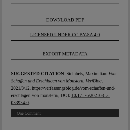
DOWNLOAD PDF
LICENSED UNDER CC BY-SA 4.0
EXPORT METADATA
SUGGESTED CITATION
Steinbeis, Maximilian:
Vom
Schaffen und Erschlagen von Monstern, VerfBlog,
2021/3/12, https://verfassungsblog.de/vom-schaffen-und-
erschlagen-von-monstern/, DOI:
10.17176/20210313-
033934-0
.
One Comment