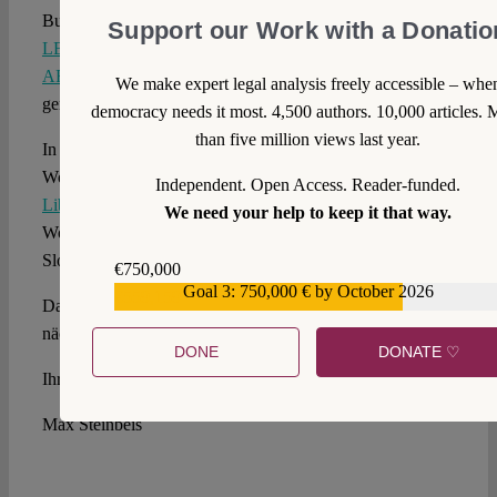
Bundesversammlungsgesetz liberalisieren sollte.
Support our Work with a Donatio
LENNART LAGMÖLLER und LENNART
ARMBRUST
erklären, warum es seinem Namen nicht
We make expert legal analysis freely accessible – whe
gerecht wird.
democracy needs it most. 4,500 authors. 10,000 articles. 
than five million views last year.
In unserem
COVID-19-Symposium
haben wir in dieser
Woche Berichte aus
Iran
,
Estland
,
Südafrika
,
Ungarn
,
Independent. Open Access. Reader-funded.
Libanon
,
Belgien
,
Island
,
Slowakei
,
Kanada
und
Italien
. In
We need your help to keep it that way.
Woche 4 geplant: Frankreich, Indonesien, Irland,
Slowenien, Türkei.
€750,000
Goal 3: 750,000 € by October 2026
€559,159
Das wär’s für heute. Ihnen alles Gute, vielen Dank und bis
nächste Woche,
DONE
DONATE ♡
Ihr
Max Steinbeis