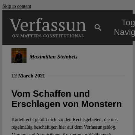
Skip to content
Tog
Navig
Main
Maximilian Steinbeis
About
12 March 2021
Projects
Vom Schaffen und
Erschlagen von Monstern
Open Access
Kartellrecht gehört nicht zu den Rechtsgebieten, die uns
regelmäßig beschäftigen hier auf dem Verfassungsblog.
Authors
Mergers and Acquisitions, Konzerne im Wettbewerb,