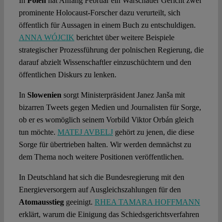
In
Polen
hat Anfang Februar ein Warschauer Gericht zwei
prominente Holocaust-Forscher dazu verurteilt, sich
öffentlich für Aussagen in einem Buch zu entschuldigen.
ANNA WÓJCIK
berichtet über weitere Beispiele
strategischer Prozessführung der polnischen Regierung, die
darauf abzielt Wissenschaftler einzuschüchtern und den
öffentlichen Diskurs zu lenken.
In
Slowenien
sorgt Ministerpräsident Janez Janša mit
bizarren Tweets gegen Medien und Journalisten für Sorge,
ob er es womöglich seinem Vorbild Viktor Orbán gleich
tun möchte.
MATEJ AVBELJ
gehört zu jenen, die diese
Sorge für übertrieben halten. Wir werden demnächst zu
dem Thema noch weitere Positionen veröffentlichen.
In Deutschland hat sich die Bundesregierung mit den
Energieversorgern auf Ausgleichszahlungen für den
Atomausstieg
geeinigt.
RHEA TAMARA HOFFMANN
erklärt, warum die Einigung das Schiedsgerichtsverfahren