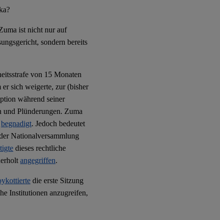
ika?
uma ist nicht nur auf
ungsgericht, sondern bereits
heitsstrafe von 15 Monaten
er sich weigerte, zur (bisher
uption während seiner
en und Plünderungen. Zuma
r
begnadigt
. Jedoch bedeutet
ed der Nationalversammlung
tigte
dieses rechtliche
derholt
angegriffen
.
ykottierte
die erste Sitzung
he Institutionen anzugreifen,