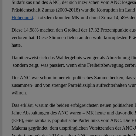
Südafrikas und des ANC, der sich inzwischen vom ANC losgesa
Präsidentschaft Zumas (2009-2018) war die Korruption im Land
Höhepunkt
. Trotzdem konnten MK und damit Zuma 14,58% der
Diese 14,58% machen den Großteil der 17,32 Prozentpunkte aus
verloren hat. Diese Stimmen fielen an den wohl korruptesten Präs
hatte.
Damit erweist sich das Wahlergebnis weniger als Abrechnung 
sondern zeigt, was passiert, wenn eine Freiheitsbewegung zerbri
Der ANC war schon immer ein politisches Sammelbecken, das 
zusammen- und von strenger Parteidisziplin aufrechterhalten wur
währen.
Das erklärt, warum die beiden erfolgreichsten neuen politischen
Jahre Abspaltungen des ANC waren – MK heute und davor die
(EFF), eine radikale, populistische Partei links vom ANC. Die 
Malema gegründet, dem ursprünglichen Vorsitzenden der ANC-J
Youth League
), der 2013 aus dem ANC ausgeschlossen wurde.