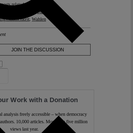
posts related to this:
onstitutionalismus
,
Südafrika
,
ngsstaatlichkeit
,
Wahlen
ent
JOIN THE DISCUSSION
our Work with a Donation
l analysis freely accessible – when democracy
authors. 10,000 articles. More than five million
views last year.