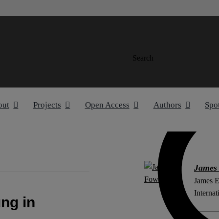
Search
out
Projects
Open Access
Authors
Spo
James
James E
Internat
ng in