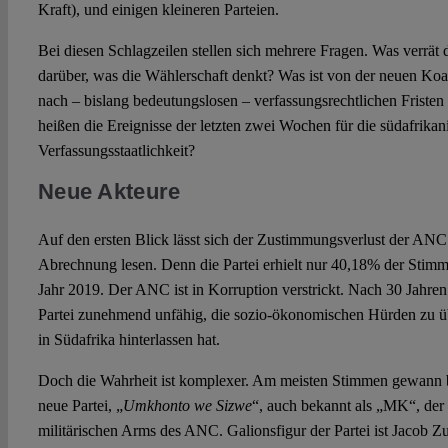
Kraft), und einigen kleineren Parteien.
Bei diesen Schlagzeilen stellen sich mehrere Fragen. Was verrä
darüber, was die Wählerschaft denkt? Was ist von der neuen Koalit
nach – bislang bedeutungslosen – verfassungsrechtlichen Friste
heißen die Ereignisse der letzten zwei Wochen für die südafrikan
Verfassungsstaatlichkeit?
Neue Akteure
Auf den ersten Blick lässt sich der Zustimmungsverlust der ANC l
Abrechnung lesen. Denn die Partei erhielt nur 40,18% der Stim
Jahr 2019. Der ANC ist in Korruption verstrickt. Nach 30 Jahren
Partei zunehmend unfähig, die sozio-ökonomischen Hürden zu ü
in Südafrika hinterlassen hat.
Doch die Wahrheit ist komplexer. Am meisten Stimmen gewann 
neue Partei, „
Umkhonto we Sizwe
“, auch bekannt als „MK“, der
militärischen Arms des ANC. Galionsfigur der Partei ist Jacob Z