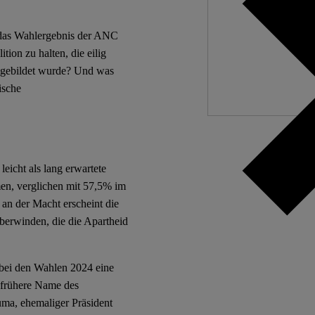
Independ
t das Wahlergebnis der ANC
We nee
ion zu halten, die eilig
n gebildet wurde? Und was
ische
eicht als lang erwartete
men, verglichen mit 57,5% im
 an der Macht erscheint die
berwinden, die die Apartheid
bei den Wahlen 2024 eine
 frühere Name des
uma, ehemaliger Präsident