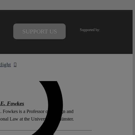
Supported by:
SUPPORT US
tlight
 E. Fowkes
. Fowkes is a Professor of Foreign and
ional Law at the University of Münster.