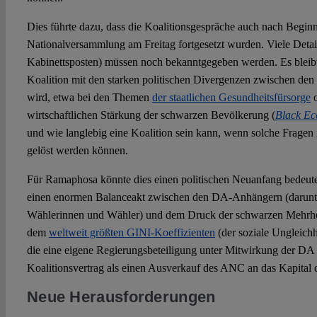
Dies führte dazu, dass die Koalitionsgespräche auch nach Beginn
Nationalversammlung am Freitag fortgesetzt wurden. Viele Detail
Kabinettsposten) müssen noch bekanntgegeben werden. Es bleibt
Koalition mit den starken politischen Divergenzen zwischen de
wird, etwa bei den Themen
der staatlichen Gesundheitsfürsorge
o
wirtschaftlichen Stärkung der schwarzen Bevölkerung (
Black E
und wie langlebig eine Koalition sein kann, wenn solche Fragen 
gelöst werden können.
Für Ramaphosa könnte dies einen politischen Neuanfang bedeute
einen enormen Balanceakt zwischen den DA-Anhängern (darunte
Wählerinnen und Wähler) und dem Druck der schwarzen Mehrheit,
dem
weltweit größten GINI-Koeffizienten
(der soziale Ungleich
die eine eigene Regierungsbeteiligung unter Mitwirkung der DA
Koalitionsvertrag als einen Ausverkauf des ANC an das Kapital 
Neue Herausforderungen