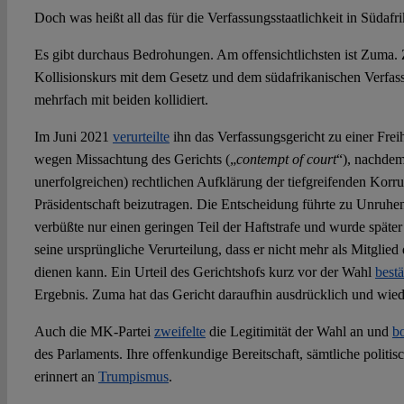
Doch was heißt all das für die Verfassungsstaatlichkeit in Südafr
Es gibt durchaus Bedrohungen. Am offensichtlichsten ist Zuma. Z
Kollisionskurs mit dem Gesetz und dem südafrikanischen Verfass
mehrfach mit beiden kollidiert.
Im Juni 2021
verurteilte
ihn das Verfassungsgericht zu einer Frei
wegen Missachtung des Gerichts („
contempt of court
“), nachdem 
unerfolgreichen) rechtlichen Aufklärung der tiefgreifenden Korr
Präsidentschaft beizutragen. Die Entscheidung führte zu Unruh
verbüßte nur einen geringen Teil der Haftstrafe und wurde späte
seine ursprüngliche Verurteilung, dass er nicht mehr als Mitgli
dienen kann. Ein Urteil des Gerichtshofs kurz vor der Wahl
bestä
Ergebnis. Zuma hat das Gericht daraufhin ausdrücklich und wie
Auch die MK-Partei
zweifelte
die Legitimität der Wahl an und
bo
des Parlaments. Ihre offenkundige Bereitschaft, sämtliche politisc
erinnert an
Trumpismus
.