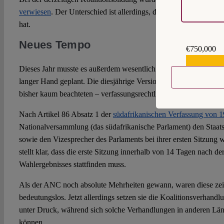
verwiesen
. Der Unterschied ist allerdings, dass der ANC dieses 
hat.
Neues Tempo
€750,000
€559,159
Dieses Jahr musste es außerdem wesentlich schneller gehen. Di
langer Hand geplant. Die diesjährige Version wurde dagegen mit
bisher kaum beachteten – verfassungsrechtlichen Vorschrift zusa
Nach Artikel 86 Absatz 1 der
südafrikanischen Verfassung von 
Nationalversammlung (das südafrikanische Parlament) den Staats
sowie den Vizesprecher des Parlaments bei ihrer ersten Sitzung 
stellt klar, dass die erste Sitzung innerhalb von 14 Tagen nach 
Wahlergebnisses stattfinden muss.
Als der ANC noch absolute Mehrheiten gewann, waren diese zei
bedeutungslos. Jetzt allerdings setzen sie die Koalitionsverhand
unter Druck, während sich solche Verhandlungen in anderen Lä
können.