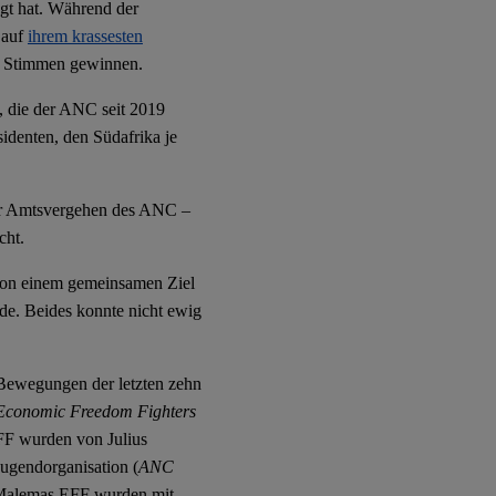
gt hat. Während der
 auf
ihrem krassesten
 Stimmen gewinnen.
, die der ANC seit 2019
identen, den Südafrika je
für Amtsvergehen des ANC –
cht.
von einem gemeinsamen Ziel
de. Beides konnte nicht ewig
 Bewegungen der letzten zehn
Economic Freedom Fighters
EFF wurden von Julius
ugendorganisation (
ANC
 Malemas EFF wurden mit