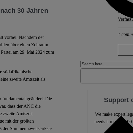
Explore 
t nach 30 Jahren
ANC
,
K
Verfassu
1 comm
ist vorbei. Nachdem der
hlen über einen Zeitraum
e Partei am 29. Mai 2024 zum
e südafrikanische
ine zweite Amtszeit als
Support 
ch fundamental geändert. Die
war, dass der ANC die
e zweite Amtszeit
We make expert lega
tte mit der größten
needs it most. 4,500 
% der Stimmen zweitstärkste