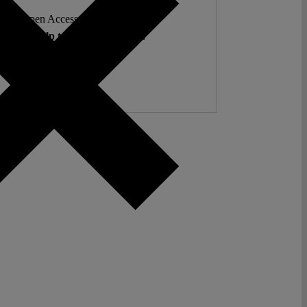
ent. Open Access. Reader-funded.
d your help to keep it that way.
Donate ♡