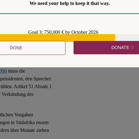
We need your help to keep it that way.
Mal keine alleinige Mehrheit
Goal 3: 750,000 € by October 2026
e originale GNU war von
DONATE ♡
DONE
 der heißen Nadel einer –
mmengestrickt.
1996
muss die
präsidenten, den Sprecher
wählen. Artikel 51 Absatz 1
der Verkündung des
tlichen Vorgaben
lungen in Südafrika enorm
ndern über Monate ziehen