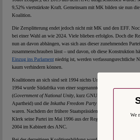
9,52% viertstärkste Kraft. Gemeinsam mit MK bilden sie nun di
Koalition.
Die Zersplitterung endet jedoch nicht mit MK und den EFF. Noch 
bei einer Wahl an wie 2024. Viele blieben erfolglos. Doch die 
nun an davon abhängen, was sich aus dieser zunehmenden Parteie
zusammenschrauben lässt – und davon, ob diese Konstruktion hä
Einzug ins Parlament
niedrig ist, werden verfassungsrechtliche 
kaum verhindern können.
Koalitionen an sich sind seit 1994 nichts Ungewöhnliches. Nach
1994 wurde Südafrika von einer sogenannten „Regierung der nat
(
Government of National Unity
, kurz GNU) regiert, an der die Na
S
Apartheid) und die
Inkatha Freedom Party
(IFP) in einer ANC-ge
waren. Nachdem der frühere Staatspräsident und Funktionär de
We m
Klerk seine Partei im Mai 1996 aus der Regierung zurückgezogen 
2004 im Kabinett des ANC.
Bei der derzeitigen Koalitionsbildung wurde immer wieder auf 