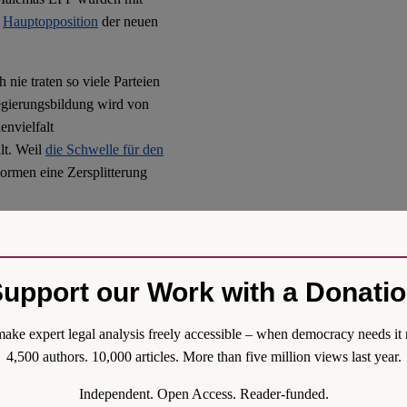
e
Hauptopposition
der neuen
nie traten so viele Parteien
Regierungsbildung wird von
nvielfalt
lt. Weil
die Schwelle für den
Normen eine Zersplitterung
 den ersten Wahlen im April
ionalen Einheit“
tionale Partei (die Partei der
upport our Work with a Donati
führten Regierung beteiligt
s Apartheid-Regimes F. W. De
ake expert legal analysis freely accessible – when democracy needs it 
hatte, blieb die IFP bis
4,500 authors. 10,000 articles. More than five million views last year.
Independent. Open Access. Reader-funded.
diesen Präzedenzfall der GNU