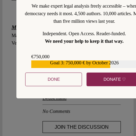
We make expert legal analysis freely accessible – whe
democracy needs it most. 4,500 authors. 10,000 articles. 
than five million views last year.
Maximilian Steinbeis
Independent. Open Access. Reader-funded.
Maximilian Steinbeis ist Gründer und Herausgeber des
We need your help to keep it that way.
Verfassungsblogs.
€750,000
Explore posts related to this:
Goal 3: 750,000 € by October 2026
€559,159
Datenschutz
,
Grundrechte
,
innere
Sicherheit
,
Überwachung
DONE
DONATE ♡
Other posts about this region:
Deutschland
No Comments
JOIN THE DISCUSSION