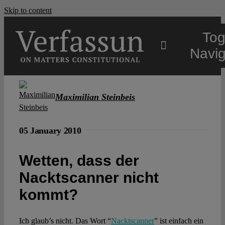
Skip to content
Tog
Navig
Main
Maximilian Steinbeis
About
05 January 2010
Projects
Wetten, dass der
Nacktscanner nicht
Open Access
kommt?
Authors
Ich glaub’s nicht. Das Wort “
Nacktscanner
” ist einfach ein