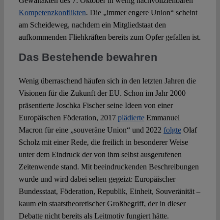
Gewaltakten des 7. Oktober in wenig nachvollziehbaren
Kompetenzkonflikten
. Die „immer engere Union“ scheint
am Scheideweg, nachdem ein Mitgliedstaat den
aufkommenden Fliehkräften bereits zum Opfer gefallen ist.
Das Bestehende bewahren
Wenig überraschend häufen sich in den letzten Jahren die
Visionen für die Zukunft der EU. Schon im Jahr 2000
präsentierte Joschka Fischer seine Ideen von einer
Europäischen Föderation, 2017
plädierte
Emmanuel
Macron für eine „souveräne Union“ und 2022
folgte
Olaf
Scholz mit einer Rede, die freilich in besonderer Weise
unter dem Eindruck der von ihm selbst ausgerufenen
Zeitenwende stand. Mit beeindruckenden Beschreibungen
wurde und wird dabei selten gegeizt: Europäischer
Bundesstaat, Föderation, Republik, Einheit, Souveränität –
kaum ein staatstheoretischer Großbegriff, der in dieser
Debatte nicht bereits als Leitmotiv fungiert hätte.