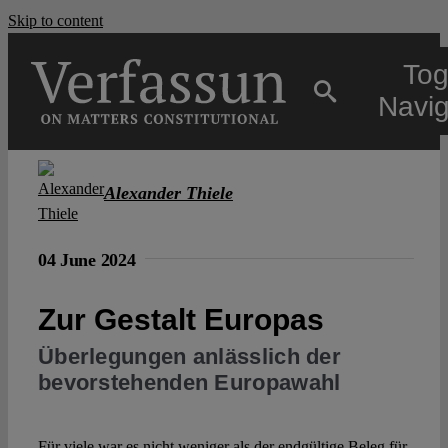
Skip to content
Tog
Navig
Main
Alexander Thiele
About
04 June 2024
Projects
Zur Gestalt Europas
Überlegungen anlässlich der
Open Access
bevorstehenden Europawahl
Authors
Für viele war es nicht weniger als der endgültige Beleg für