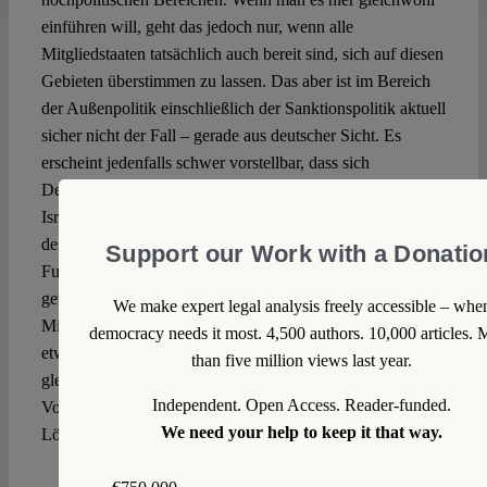
einführen will, geht das jedoch nur, wenn alle
Mitgliedstaaten tatsächlich auch bereit sind, sich auf diesen
Gebieten überstimmen zu lassen. Das aber ist im Bereich
der Außenpolitik einschließlich der Sanktionspolitik aktuell
sicher nicht der Fall – gerade aus deutscher Sicht. Es
erscheint jedenfalls schwer vorstellbar, dass sich
Deutschland etwa auf eine bestimmte Politik gegenüber
Israel verpflichten lassen würde. Die verfrühte Einführung
des Mehrheitsprinzips kann dann sogar zur Störung der
Support our Work with a Donatio
Funktionsfähigkeit der Europäischen Union führen, wenn
getroffene Entscheidungen von den überstimmten
We make expert legal analysis freely accessible – whe
Mitgliedstaaten schlicht ignoriert werden – so wie es zuletzt
democracy needs it most. 4,500 authors. 10,000 articles. 
etwa im Bereich des Asylrechts der Fall war. Dass die EU
than five million views last year.
gleichwohl nicht handlungsunfähig ist, hat übrigens der
Independent. Open Access. Reader-funded.
Vorgang mit Victor Orban gezeigt. Gewiss keine ideale
We need your help to keep it that way.
Lösung. Sondern eine politische.