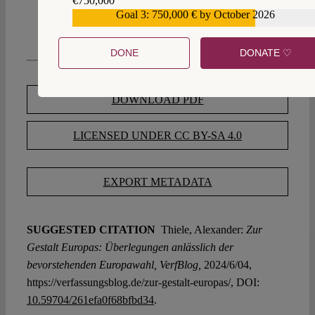
€750,000
Goal 3: 750,000 € by October 2026
€559,159
DONE
DONATE ♡
DOWNLOAD PDF
LICENSED UNDER CC BY-SA 4.0
EXPORT METADATA
SUGGESTED CITATION
Thiele, Alexander:
Zur
Gestalt Europas: Überlegungen anlässlich der
bevorstehenden Europawahl, VerfBlog,
2024/6/04,
https://verfassungsblog.de/zur-gestalt-europas/, DOI:
10.59704/261efa0f68bfbd34
.