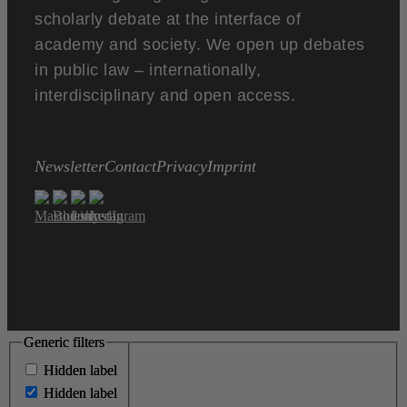
scholarly debate at the interface of
academy and society. We open up debates
in public law – internationally,
interdisciplinary and open access.
Newsletter
Contact
Privacy
Imprint
Generic filters
Generic filters
Hidden label
Hidden label
Hidden label
Hidden label