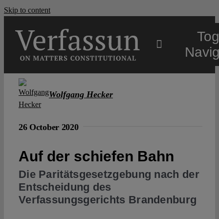
Skip to content
Tog
Navig
Main
Wolfgang Hecker
About
26 October 2020
Projects
Auf der schiefen Bahn
Die Paritätsgesetzgebung nach der
Open Access
Entscheidung des
Verfassungsgerichts Brandenburg
Authors