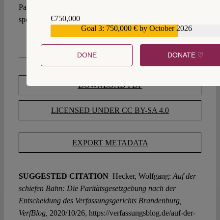
Parteienkonkurrenz und gegenüber den Wählern ihr
€750,000
spezielles Profil schaffen.
Goal 3: 750,000 € by October 2026
€559,159
DONE
DONATE ♡
DOWNLOAD PDF
LICENSED UNDER CC BY-SA 4.0
EXPORT METADATA
SUGGESTED CITATION
Hecker, Wolfgang:
Auf der
schiefen Bahn: Die Paritätsgesetzgebung nach der
Entscheidung des Verfassungsgerichts Brandenburg,
VerfBlog,
2020/10/26, https://verfassungsblog.de/auf-der-