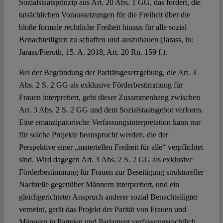
Sozialstaatsprinzip aus Art. 20 Abs. 1 GG, das fordert, die
tatsächlichen Voraussetzungen für die Freiheit über die
bloße formale rechtliche Freiheit hinaus für alle sozial
Benachteiligten zu schaffen und auszubauen (Jarass, in:
Jarass/Pieroth, 15. A. 2018, Art. 20 Rn. 159 f.).
Bei der Begründung der Paritätsgesetzgebung, die Art. 3
Abs. 2 S. 2 GG als exklusive Förderbestimmung für
Frauen interpretiert, geht dieser Zusammenhang zwischen
Art. 3 Abs. 2 S. 2 GG und dem Sozialstaatsgebot verloren.
Eine emanzipatorische Verfassungsinterpretation kann nur
für solche Projekte beansprucht werden, die der
Perspektive einer „materiellen Freiheit für alle“ verpflichtet
sind. Wird dagegen Art. 3 Abs. 2 S. 2 GG als exklusive
Förderbestimmung für Frauen zur Beseitigung struktureller
Nachteile gegenüber Männern interpretiert, und ein
gleichgerichteter Anspruch anderer sozial Benachteiligter
verneint, gerät das Projekt der Parität von Frauen und
Männern in Parteien und Parlament verfassungsrechtlich