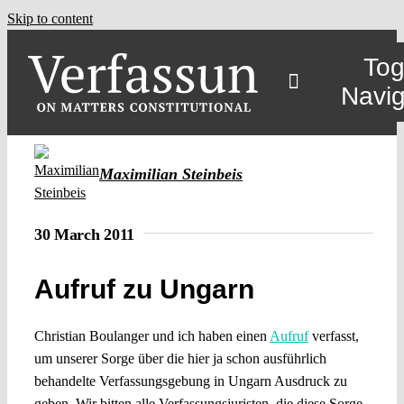
Skip to content
Tog
Navig
Maximilian Steinbeis
30 March 2011
Aufruf zu Ungarn
Christian Boulanger und ich haben einen
Aufruf
verfasst,
um unserer Sorge über die hier ja schon ausführlich
behandelte Verfassungsgebung in Ungarn Ausdruck zu
geben. Wir bitten alle Verfassungsjuristen, die diese Sorge