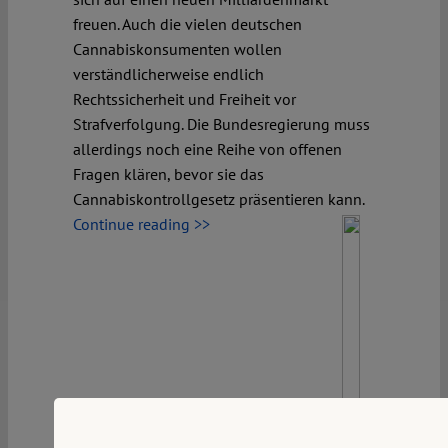
freuen. Auch die vielen deutschen
Cannabiskonsumenten wollen
verständlicherweise endlich
Rechtssicherheit und Freiheit vor
Strafverfolgung. Die Bundesregierung muss
allerdings noch eine Reihe von offenen
Fragen klären, bevor sie das
Cannabiskontrollgesetz präsentieren kann.
Continue reading >>