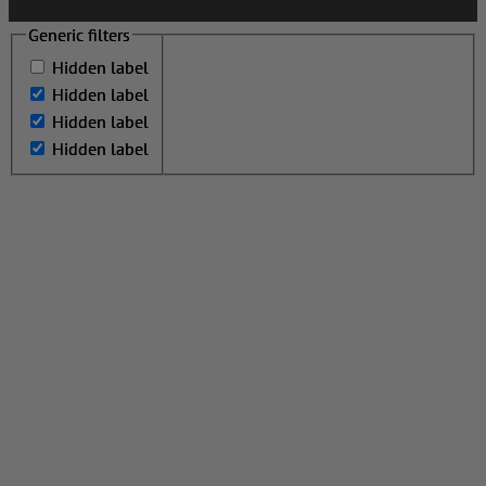
Generic filters
Generic filters
Hidden label
Hidden label
Hidden label
Hidden label
Hidden label
Hidden label
Hidden label
Hidden label