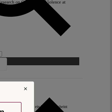
Research on Conflict and Violence at
 there ever since.
htige Lösung gibt. In ein Dilemma scheint
on