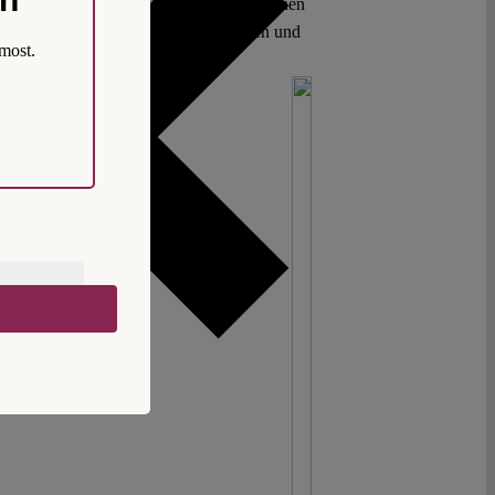
llschaftlicher und staatlicher Institutionen
gen und Wahlaussichten zu verschließen und
most.