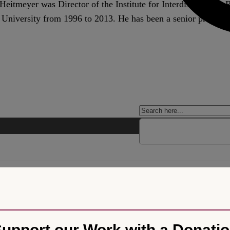
eitmeyer was Director of the Institute for Interdisciplinary 
 University from 1996 to 2013. He has been a senior professor
zwischen mehreren Varianten aus, ohne dass es eine unzweifelhaft ric
upport our Work with a Donati