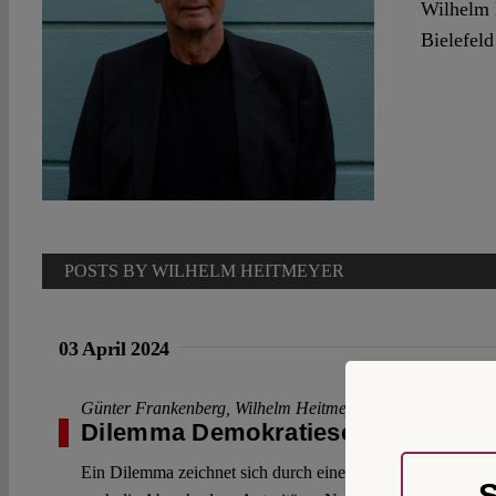
Wilhelm H
Bielefeld
POSTS BY WILHELM HEITMEYER
03 April 2024
Günter Frankenberg
,
Wilhelm Heitmeyer
Dilemma Demokratieschutz
Ein Dilemma zeichnet sich durch einen Entscheidungszwang 
S