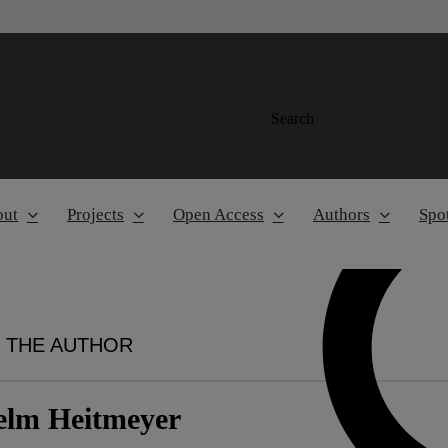
Search
out
Projects
Open Access
Authors
Spot
 THE AUTHOR
elm Heitmeyer