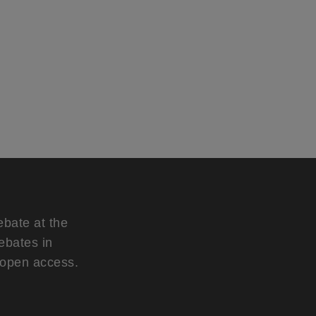
ebate at the
ebates in
d open access.