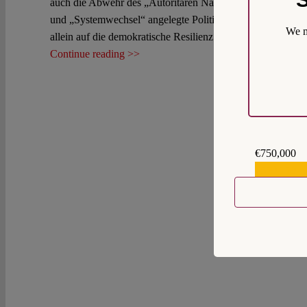
auch die Abwehr des „Autoritären Nationalradikalismus“ der 
und „Systemwechsel“ angelegte Politik zu unterbinden, wär
We m
allein auf die demokratische Resilienz der Bevölkerung zu 
Continue reading >>
€750,000
€559,159