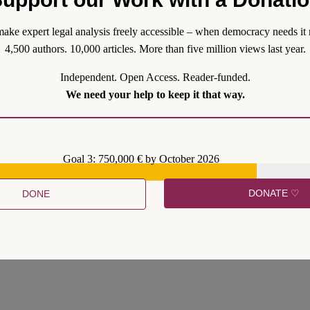
AfD zu führen. Die AfD zu verbieten, um ihre auf Destabilisierung gese
e ebenso misslich wie die Augen vor ihrer Gefährlichkeit, ihren Erfol
ake expert legal analysis freely accessible – when democracy needs it 
vertrauen.
4,500 authors. 10,000 articles. More than five million views last year.
Independent. Open Access. Reader-funded.
We need your help to keep it that way.
Goal 3: 750,000 € by October 2026
DONATE ♡
DONE