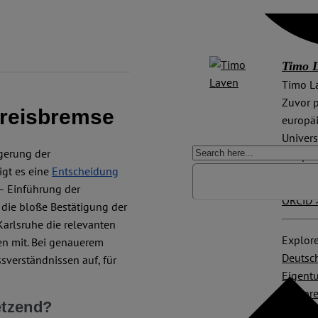
Timo 
Timo La
Zuvor p
preisbremse
europä
Univers
gerung der
Perspek
igt es eine
Entscheidung
e – Einführung der
ORCiD 
t die bloße Bestätigung der
Karlsruhe die relevanten
Explore
en mit. Bei genauerem
Deutsch
sverständnissen auf, für
Eigent
Mietpr
etzend?
Grundr