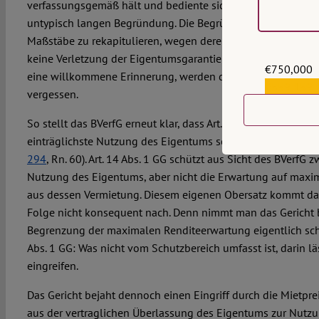
verfassungsgemäß hält und bediente sich dazu einer für 
untypisch langen Begründung. Die Begründung nutzt das Ger
Maßstäbe zu rekapitulieren, wegen derer Preiseingriffe wie 
keine Verletzung der Eigentumsgarantie der Vermieter*innen 
€750,000
eine willkommene Erinnerung, werden diese im politischen 
€559,159
vergessen.
So stellt das BVerfG erneut klar, dass Art. 14 Abs. 1 GG von v
einträglichste Nutzung des Eigentums schützt (2026, Rn. 4
294
, Rn. 60). Art. 14 Abs. 1 GG schützt aus Sicht des BVerfG z
Nutzung des Eigentums, aber nicht die Erwartung auf maxima
aus dessen Vermietung. Diesem eigenen Obersatz kommt das 
Folge nicht konsequent nach. Denn nimmt man das Gericht b
Begrenzung der maximalen Renditeerwartung eigentlich schon
Abs. 1 GG: Was nicht vom Schutzbereich umfasst ist, darin lä
eingreifen.
Das Gericht bejaht dennoch einen Eingriff durch die Mietprei
aus der vertraglichen Überlassung des Eigentums zur Nutz