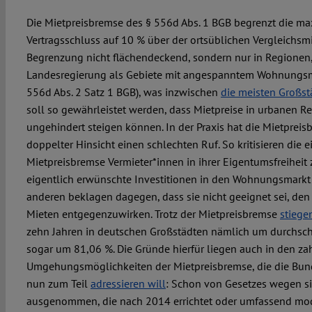
Die Mietpreisbremse des § 556d Abs. 1 BGB begrenzt die m
Vertragsschluss auf 10 % über der ortsüblichen Vergleichsmie
Begrenzung nicht flächendeckend, sondern nur in Regionen, 
Landesregierung als Gebiete mit angespanntem Wohnungsmar
556d Abs. 2 Satz 1 BGB), was inzwischen
die meisten Großst
soll so gewährleistet werden, dass Mietpreise in urbanen R
ungehindert steigen können. In der Praxis hat die Mietpreis
doppelter Hinsicht einen schlechten Ruf. So kritisieren die e
Mietpreisbremse Vermieter*innen in ihrer Eigentumsfreiheit
eigentlich erwünschte Investitionen in den Wohnungsmarkt 
anderen beklagen dagegen, dass sie nicht geeignet sei, den
Mieten entgegenzuwirken. Trotz der Mietpreisbremse
stiege
zehn Jahren in deutschen Großstädten nämlich um durchschni
sogar um 81,06 %. Die Gründe hierfür liegen auch in den 
Umgehungsmöglichkeiten der Mietpreisbremse, die die Bund
nun zum Teil
adressieren will
: Schon von Gesetzes wegen s
ausgenommen, die nach 2014 errichtet oder umfassend mod