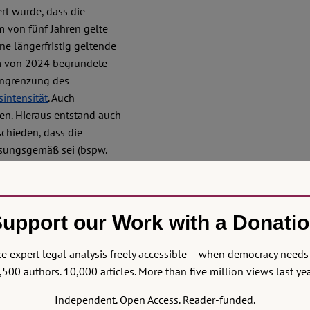
ert würde, dass die
m von fünf Jahren gelte
ne längerfristig geltende
rm von 2024 begründete
ingrenzung des
intensität
. Auch
en. Hieraus entstand auch
schieden, dass die
sungsgemäß sei (bspw.
ntensiviere den
i (dazu schon kritisch auf
upport our Work with a Donati
 expert legal analysis freely accessible – when democracy needs 
 verstanden werden.
,500 authors. 10,000 articles. More than five million views last yea
s nicht zur Entscheidung
ass es die Verlängerung für
Independent. Open Access. Reader-funded.