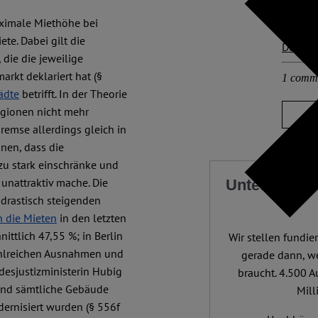
aximale Miethöhe bei
Other p
te. Dabei gilt die
Deutsc
die die jeweilige
kt deklariert hat (§
1 comm
ädte
betrifft. In der Theorie
egionen nicht mehr
bremse allerdings gleich in
inen, dass die
 zu stark einschränke und
unattraktiv mache. Die
Unterstützen
 drastisch steigenden
n die Mieten
in den letzten
ttlich 47,55 %; in Berlin
Wir stellen fundier
zahlreichen Ausnahmen und
gerade dann, w
esjustizministerin Hubig
braucht. 4.500 A
ind sämtliche Gebäude
Mill
ernisiert wurden (§ 556f