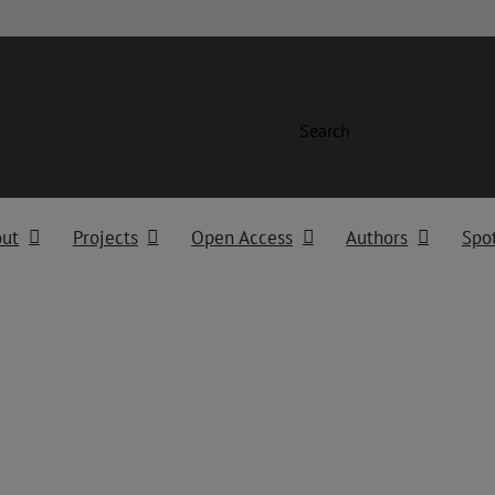
Search
out
Projects
Open Access
Authors
Spot