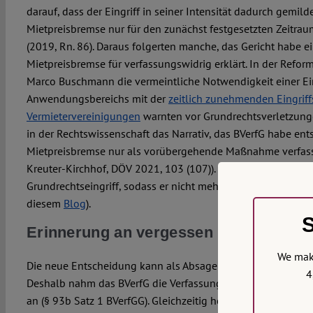
darauf, dass der Eingriff in seiner Intensität dadurch gemild
Mietpreisbremse nur für den zunächst festgesetzten Zeitrau
(2019, Rn. 86). Daraus folgerten manche, das Gericht habe ei
Mietpreisbremse für verfassungswidrig erklärt. In der Refo
Marco Buschmann die vermeintliche Notwendigkeit einer E
Anwendungsbereichs mit der
zeitlich zunehmenden Eingriffs
Vermietervereinigungen
warnten vor Grundrechtsverletzung
in der Rechtswissenschaft das Narrativ, das BVerfG habe ent
Mietpreisbremse nur als vorübergehende Maßnahme verfas
Kreuter-Kirchhof, DÖV 2021, 103 (107)). Eine Verlängerung i
Grundrechtseingriff, sodass er nicht mehr zu rechtfertigen se
diesem
Blog
).
S
Erinnerung an vergessen Maßstäbe
We make
Die neue Entscheidung kann als Absage an jene Argumente
4
Deshalb nahm das BVerfG die Verfassungsbeschwerde bereit
an (§ 93b Satz 1 BVerfGG). Gleichzeitig hob es aber hervor, d