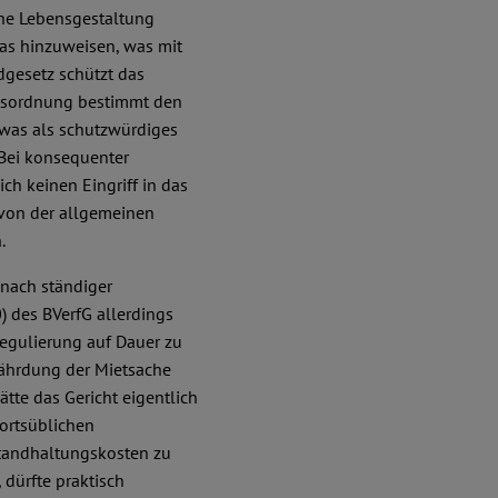
gene Lebensgestaltung
 das hinzuweisen, was mit
dgesetz schützt das
htsordnung bestimmt den
t, was als schutzwürdiges
Bei konsequenter
h keinen Eingriff in das
 von der allgemeinen
.
 nach ständiger
) des BVerfG allerdings
egulierung auf Dauer zu
fährdung der Mietsache
ätte das Gericht eigentlich
 ortsüblichen
standhaltungskosten zu
 dürfte praktisch