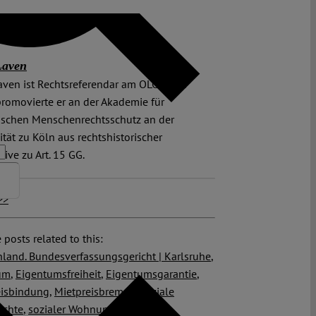
Laven
ven ist Rechtsreferendar am OLG Köln.
romovierte er an der Akademie für
ischen Menschenrechtsschutz an der
ität zu Köln aus rechtshistorischer
tive zu Art. 15 GG.
>>
 posts related to this:
land. Bundesverfassungsgericht | Karlsruhe
,
um
,
Eigentumsfreiheit
,
Eigentumsgarantie
,
eisbindung
,
Mietpreisbremse
,
Soziale
echte
,
sozialer Wohnungsbau