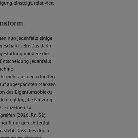
ung einsteigt, relativiert
onsform
en nun jedenfalls einige
eschafft sein: Das darin
gestaltung mindere die
n Entscheidung jedenfalls
ßnahme
cht mehr aus der aktuellen
h auf angespannten Märkten
tion des Eigentumsobjekts
ich legitim, „die Nutzung
er Einzelnen zu
reifen (2026, Rn. 32).
griff nur gerechtfertigt
 steht. Dass dies durch
erden muss, gibt das