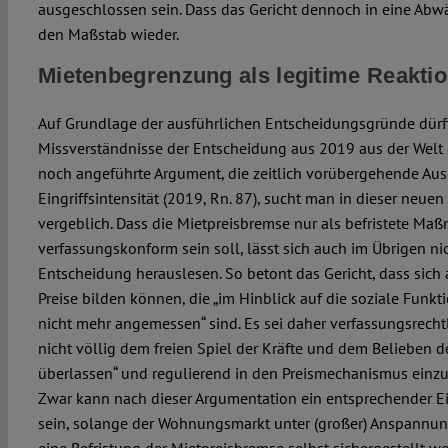
ausgeschlossen sein. Dass das Gericht dennoch in eine Abwäg
den Maßstab wieder.
Mietenbegrenzung als legitime Reakti
Auf Grundlage der ausführlichen Entscheidungsgründe dürft
Missverständnisse der Entscheidung aus 2019 aus der Welt g
noch angeführte Argument, die zeitlich vorübergehende Aus
Eingriffsintensität (2019, Rn. 87), sucht man in dieser neue
vergeblich. Dass die Mietpreisbremse nur als befristete Ma
verfassungskonform sein soll, lässt sich auch im Übrigen ni
Entscheidung herauslesen. So betont das Gericht, dass sic
Preise bilden können, die „im Hinblick auf die soziale Funk
nicht mehr angemessen“ sind. Es sei daher verfassungsrechtl
nicht völlig dem freien Spiel der Kräfte und dem Belieben d
überlassen“ und regulierend in den Preismechanismus einzug
Zwar kann nach dieser Argumentation ein entsprechender Ein
sein, solange der Wohnungsmarkt unter (großer) Anspannung
eine Befristung der Mietpreisbremse selbst sichergestellt w