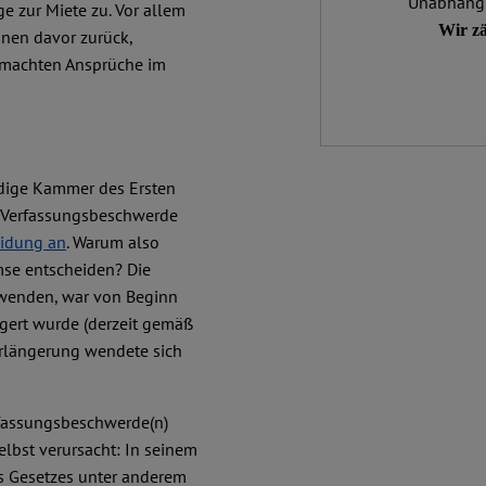
Unabhängig
e zur Miete zu. Vor allem
Wir zä
nnen davor zurück,
emachten Ansprüche im
ndige Kammer des Ersten
e Verfassungsbeschwerde
eidung an
. Warum also
mse entscheiden? Die
uwenden, war von Beginn
ängert wurde (derzeit gemäß
erlängerung wendete sich
rfassungsbeschwerde(n)
lbst verursacht: In seinem
s Gesetzes unter anderem