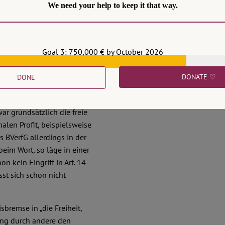
Nichtannahmebeschlüsse
We need your help to keep it that way.
icht, um bisherige
jene der Mietpreisbremse
darstellen. Darin liegt
Goal 3: 750,000 € by October 2026
Diskurs doch allzu oft
DONATE ♡
DONE
ornherein nicht die
5, zuvor schon
BVerfGE 91,
war grundsätzlich die freie
len Profit, beispielsweise
BVerfG allerdings in der
eim Wort, so läge in einer
 kein Eingriff in Art. 14
sst sich schon nicht
sbremse in „die Freiheit,
ung durch andere den