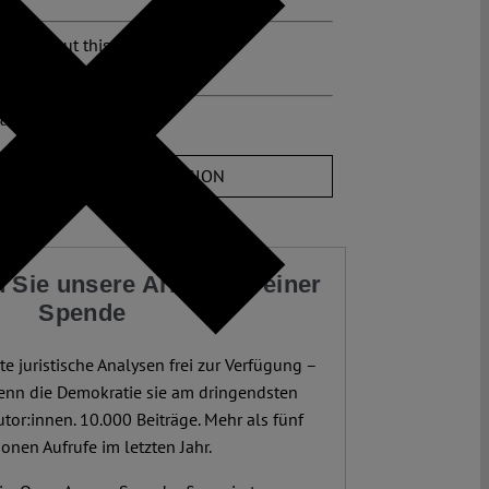
osts about this region:
hland
ent
JOIN THE DISCUSSION
 Sie unsere Arbeit mit einer
Spende
te juristische Analysen frei zur Verfügung –
enn die Demokratie sie am dringendsten
utor:innen. 10.000 Beiträge. Mehr als fünf
ionen Aufrufe im letzten Jahr.