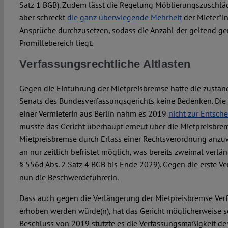
Satz 1 BGB). Zudem lässt die Regelung Möblierungszuschläg
aber schreckt
die ganz überwiegende Mehrheit
der Mieter*i
Ansprüche durchzusetzen, sodass die Anzahl der geltend g
Promillebereich liegt.
Verfassungsrechtliche Altlasten
Gegen die Einführung der Mietpreisbremse hatte die zustä
Senats des Bundesverfassungsgerichts keine Bedenken. Di
einer Vermieterin aus Berlin nahm es 2019
nicht zur Entsch
musste das Gericht überhaupt erneut über die Mietpreisbre
Mietpreisbremse durch Erlass einer Rechtsverordnung anz
an nur zeitlich befristet möglich, was bereits zweimal verl
§ 556d Abs. 2 Satz 4 BGB bis Ende 2029). Gegen die erste V
nun die Beschwerdeführerin.
Dass auch gegen die Verlängerung der Mietpreisbremse Ve
erhoben werden würde(n), hat das Gericht möglicherweise se
Beschluss von 2019 stützte es die Verfassungsmäßigkeit de