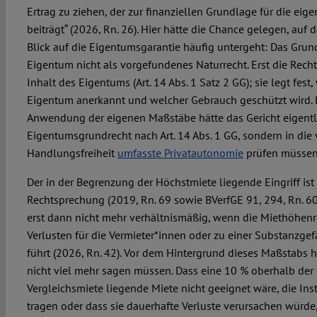
Ertrag zu ziehen, der zur finanziellen Grundlage für die ei
beiträgt“ (2026, Rn. 26). Hier hätte die Chance gelegen, auf
Blick auf die Eigentumsgarantie häufig untergeht: Das Grun
Eigentum nicht als vorgefundenes Naturrecht. Erst die Rec
Inhalt des Eigentums (Art. 14 Abs. 1 Satz 2 GG); sie legt fes
Eigentum anerkannt und welcher Gebrauch geschützt wird. 
Anwendung der eigenen Maßstäbe hätte das Gericht eigentlic
Eigentumsgrundrecht nach Art. 14 Abs. 1 GG, sondern in die
Handlungsfreiheit
umfasste Privatautonomie
prüfen müssen
Der in der Begrenzung der Höchstmiete liegende Eingriff ist
Rechtsprechung (2019, Rn. 69 sowie BVerfGE 91, 294, Rn. 60
erst dann nicht mehr verhältnismäßig, wenn die Miethöhenr
Verlusten für die Vermieter*innen oder zu einer Substanzge
führt (2026, Rn. 42). Vor dem Hintergrund dieses Maßstabs h
nicht viel mehr sagen müssen. Dass eine 10 % oberhalb der
Vergleichsmiete liegende Miete nicht geeignet wäre, die In
tragen oder dass sie dauerhafte Verluste verursachen würde,