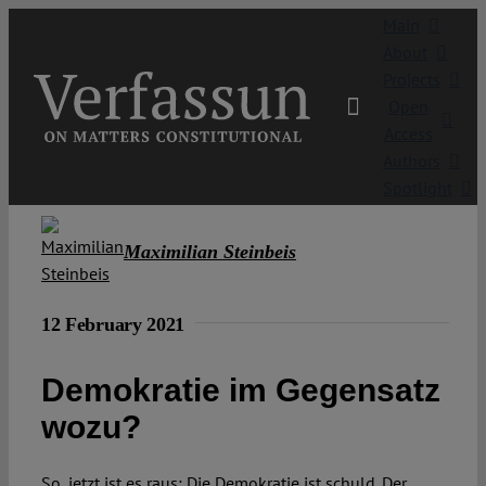
Skip
Main
to
About
content
Projects
Open
Access
Authors
Spotlight
Maximilian Steinbeis
12 February 2021
Demokratie im Gegensatz
wozu?
So, jetzt ist es raus: Die Demokratie ist schuld. Der