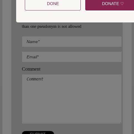
comments will not be published.
DONE
DONATE ♡
4. Comments under pseudonym are allowed but a
valid email address is obligatory. The use of more
than one pseudonym is not allowed.
Comment