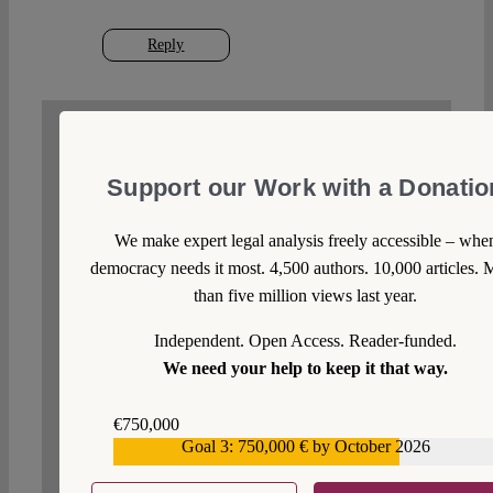
Reply
WRITE A COMMENT
Support our Work with a Donatio
1. We welcome your comments but you do so as our
guest. Please note that we will exercise our property
We make expert legal analysis freely accessible – whe
rights to make sure that Verfassungsblog remains a
democracy needs it most. 4,500 authors. 10,000 articles. 
safe and attractive place for everyone. Your comment
than five million views last year.
will not appear immediately but will be moderated
by us. Just as with posts, we make a choice. That
Independent. Open Access. Reader-funded.
means not all submitted comments will be published.
We need your help to keep it that way.
2. We expect comments to be matter-of-fact, on-
topic and free of sarcasm, innuendo and ad personam
€750,000
arguments.
Goal 3: 750,000 € by October 2026
€559,159
3. Racist, sexist and otherwise discriminatory