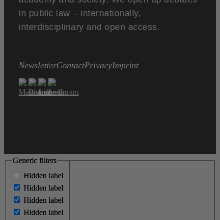
in public law – internationally,
interdisciplinary and open access.
Newsletter
Contact
Privacy
Imprint
Generic filters
Generic filters
Hidden label
Hidden label
Hidden label
Hidden label
Hidden label
Hidden label
Hidden label
Hidden label