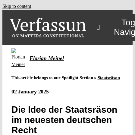
Skip to content
Tog
Navig
Main
Florian Meinel
About
This article belongs to our Spotlight Section »
Staatsräson
Projects
02 January 2025
Die Idee der Staatsräson
Open Access
im neuesten deutschen
Recht
Authors