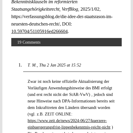
Bekenntnisklauseln im reformierten
Staatsangehörigkeitsrecht, VerfBlog,
2025/1/02,
https://verfassungsblog.de/die-idee-der-staatsrason-im-
neuesten-deutschen-recht/, DOI:
10.59704/51105916ed266604
.
19 Comments
T. M.
Thu 2 Jan 2025 at 15:52
Zwar ist noch keine offizielle Aktualisierung der
Vorläufigen Anwendungshinweise des BMI erfolgt
(und erst recht nicht der StAR-VwV) , jedoch sind
neue Hinweise nach DPA-Informationen bereits seit
dem Inkrafttreten den Ländern übersandt worden
(vgl. z.B. ZEIT ONLINE:
https://www.zeit.de/news/2024-06/27/kuerzere-
einbuergerungsfrist-lippenbekenntnis-reicht-nicht
)