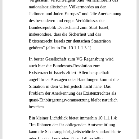
Vergessens, Verschweigens oder Verharmlosens des
nationalsozialistischen Völkermordes an den
Jüdinnen und Juden Europas” und “die Anerkennung
des besonderen und engen Verhältnisses der
Bundesrepublik Deutschland zum Staat Israel,
insbesondere, dass die Sicherheit und das
Existenzrecht Israels zur deutschen Staatsräson
gehören” (alles in Rn. 10.1.1.1.3.1).
In bester Gesellschaft zum VG Regensburg wird
auch hier die Bundesrats-Resolution zum
Existenzrecht Israels zitiert. Allen beispielhaft
angeführten Aussagen oder Handlungen kommt die
Situation in dem Urteil jedoch nicht nahe. Das
Problem der Anerkennung des Existenzrechtes als
quasi-Einbürgerungsvoraussetzung bleibt natürlich
bestehen.
Ein kleiner Lichtblick bietet immerhin 10.1.1.1.4:
“Im Rahmen der ihr obliegenden Amtsermittlung
kann die Staatsangehörigkeitsbehörde standardisierte
oder für den konkreten Einzelfall erstellte