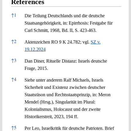
References
References
↑
1
Die Teilung Deutschlands und die deutsche
Staatsangehörigkeit, in: Epirrhosis: Festgabe für
Carl Schmitt, 1968, Bd. II, S. 423-463.
↑
2
Aktenzeichen RO 9 K 24.782; vgl.
SZ v.
19.12.2024
↑
3
Dan Diner, Rituelle Distanz: Israels deutsche
Frage, 2015.
↑
4
Siehe unter anderem Ralf Michaels, Israels
Sicherheit und Existenz zwischen deutscher
Staatsräson und Rechtsstaatsprinzip, in: Meron
Mendel (Hrsg.), Singularität im Plural:
Kolonialismus, Holocaust und der zweite
Historikerstreit, 2023, 194 ff.
↑
5
Per Leo, Israelkritik für deutsche Patrioten. Brief