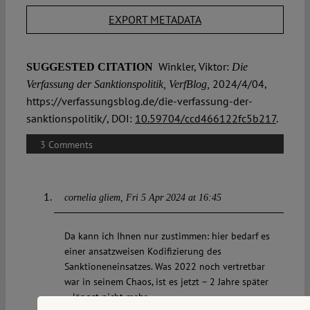
EXPORT METADATA
Winkler, Viktor:
SUGGESTED CITATION
Die
2024/4/04,
Verfassung der Sanktionspolitik, VerfBlog,
https://verfassungsblog.de/die-verfassung-der-
sanktionspolitik/, DOI:
10.59704/ccd466122fc5b217
.
3 Comments
cornelia gliem
Fri 5 Apr 2024 at 16:45
Da kann ich Ihnen nur zustimmen: hier bedarf es
einer ansatzweisen Kodifizierung des
Sanktioneneinsatzes. Was 2022 noch vertretbar
war in seinem Chaos, ist es jetzt – 2 Jahre später
– längst nicht mehr.