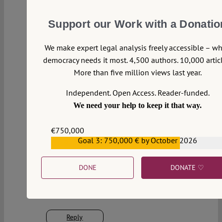
Reply
Support our Work with a Donatio
Hans-Jochen Luhmann
Sat 6 Apr 2024 at 07:40
We make expert legal analysis freely accessible – w
democracy needs it most. 4,500 authors. 10,000 articl
More than five million views last year.
Ein sehr kluger Artikel, endlich eine
rechtspolitische Einordnung, nach der ich schon
Independent. Open Access. Reader-funded.
lange (vergeblich) Ausschau gehalten habe.
We need your help to keep it that way.
“Grundrechtsintensiv” ist also die zentrale
Vokabel, welche die Juristen mit dem Motiv der
“Dezenz” wählen.
€750,000
Überrascht hat mich das Urteil, die aus Anlass
Goal 3: 750,000 € by October 2026
€559,159
des Ukraine-Krieges gewählten Sanktionen seien
“nicht unrechtmäßig”. Die Begründung würde ich
DONE
DONATE ♡
gerne lesen. Bei dem geschilderten Chaos liegt
der Einwand der Unverhältnismäßigkeit doch auf
der Hand.
Reply