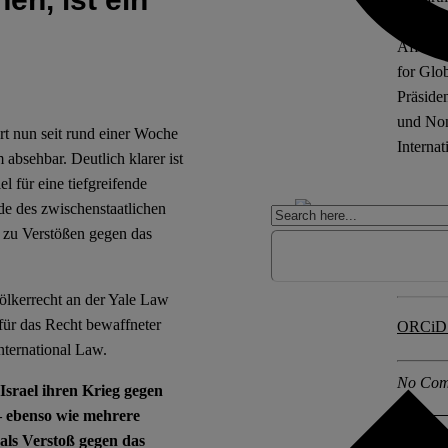
Mitglie
Affairs
for Glob
Präside
und Non
ert nun seit rund einer Woche
Internat
absehbar. Deutlich klarer ist
l für eine tiefgreifende
de des zwischenstaatlichen
Maxim
 zu Verstößen gegen das
Maxim B
Verfass
ölkerrecht an der Yale Law
für das Recht bewaffneter
ORCiD
nternational Law.
No Com
Israel ihren Krieg gegen
– ebenso wie mehrere
 als Verstoß gegen das