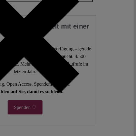
 Sie unsere Arbeit mit einer
Spende
 juristische Analysen frei zur Verfügung – gerade
mokratie sie am dringendsten braucht. 4.500
 Beiträge. Mehr als fünf Millionen Aufrufe im
letzten Jahr.
g. Open Access. Spendenfinanziert.
hlen auf Sie, damit es so bleibt.
Spenden ♡