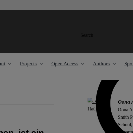
Search
out
Projects
Open Access
Authors
Spot
Oona 
Oona A.
Smith P
School, 
en, ist ein
Departme