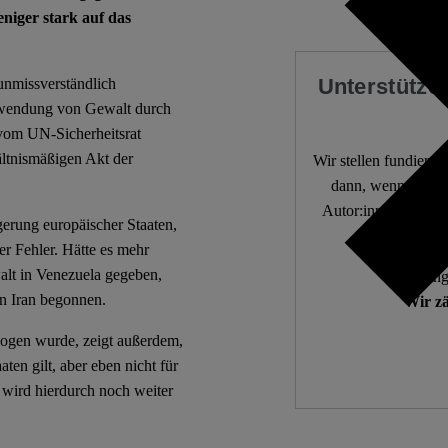
niger stark auf das
Unterstützen
unmissverständlich
Anwendung von Gewalt durch
 vom UN-Sicherheitsrat
ältnismäßigen Akt der
Wir stellen fundierte
dann, wenn die De
Autor:innen. 10.000
igerung europäischer Staaten,
er Fehler. Hätte es mehr
alt in Venezuela gegeben,
Unabhängi
en Iran begonnen.
Wir zä
zogen wurde, zeigt außerdem,
en gilt, aber eben nicht für
 wird hierdurch noch weiter