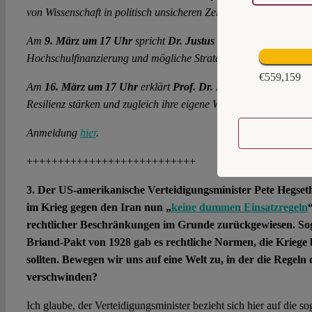
von Wissenschaft in politisch unsicheren Zeiten ein:
Am
9. März um 17 Uhr
spricht
Dr. Justus Henke
über Risiken 
Hochschulfinanzierung und mögliche Strategien für mehr strukture
€559,159
Am
16. März um 17 Uhr
erklärt
Prof. Dr. Peer Pasternack
wie 
Resilienz stärken und zugleich ihre eigene Widerstandsfähigkeit 
Anmeldung
hier
.
+++++++++++++++++++++++++++
3. Der US-amerikanische Verteidigungsminister Pete Hegseth
im Krieg gegen den Iran nun „
keine dummen Einsatzregeln
rechtlicher Beschränkungen im Grunde zurückgewiesen. So
Briand-Pakt von 1928 gab es rechtliche Normen, die Kriege
sollten. Bewegen wir uns auf eine Welt zu, in der die Regeln
verschwinden?
Ich glaube, der Verteidigungsminister bezieht sich hier auf die 