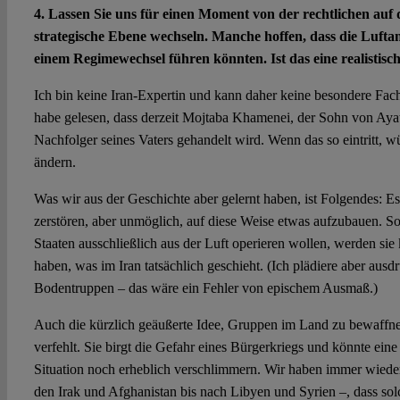
4. Lassen Sie uns für einen Moment von der rechtlichen auf d
strategische Ebene wechseln. Manche hoffen, dass die Luftan
einem Regimewechsel führen könnten. Ist das eine realistis
Ich bin keine Iran-Expertin und kann daher keine besondere Fac
habe gelesen, dass derzeit Mojtaba Khamenei, der Sohn von Ayat
Nachfolger seines Vaters gehandelt wird. Wenn das so eintritt, w
ändern.
Was wir aus der Geschichte aber gelernt haben, ist Folgendes: Es i
zerstören, aber unmöglich, auf diese Weise etwas aufzubauen. So
Staaten ausschließlich aus der Luft operieren wollen, werden si
haben, was im Iran tatsächlich geschieht. (Ich plädiere aber ausdr
Bodentruppen – das wäre ein Fehler von epischem Ausmaß.)
Auch die kürzlich geäußerte Idee, Gruppen im Land zu bewaffnen,
verfehlt. Sie birgt die Gefahr eines Bürgerkriegs und könnte ein
Situation noch erheblich verschlimmern. Wir haben immer wied
den Irak und Afghanistan bis nach Libyen und Syrien –, dass solc