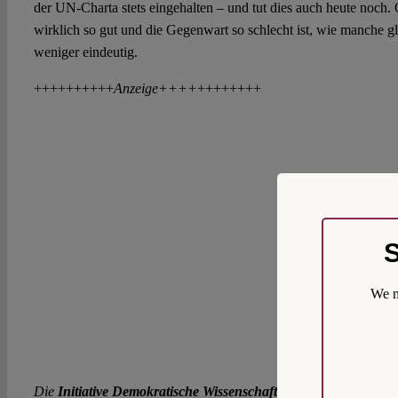
der UN-Charta stets eingehalten – und tut dies auch heute noch.
wirklich so gut und die Gegenwart so schlecht ist, wie manche g
weniger eindeutig.
++++++++++
Anzeige++++
++++++++
S
We m
Die
Initiative Demokratische Wissenschaft (WissDem)
lädt zu z