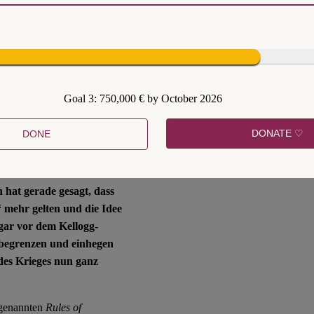
und Kipp-Punkte der
lle Stabilität.
Hochschulen demokratische
Goal 3: 750,000 € by October 2026
sichern können.
DONATE ♡
DONE
 hat gerade gesagt, dass
“ mehr gelten und die Idee
gar vor dem Kellogg-
 begrenzen und einhegen
 des Krieges nun ganz
sogenannten
Rules of