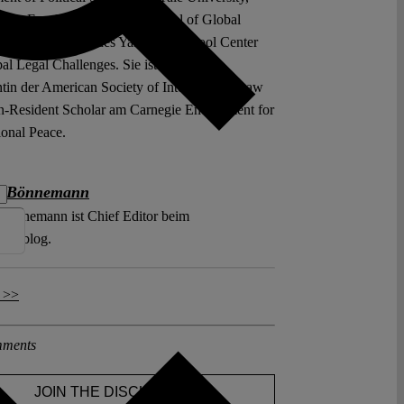
d der Faculty der Jackson School of Global
 sowie Direktorin des Yale Law School Center
al Legal Challenges. Sie ist designierte
ntin der American Society of International Law
-Resident Scholar am Carnegie Endowment for
ional Peace.
 Bönnemann
önnemann ist Chief Editor beim
ungsblog.
 >>
ments
JOIN THE DISCUSSION