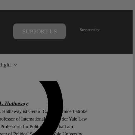
Supported by:
SUPPORT US
light
A. Hathaway
 Hathaway ist Gerard C. and Bernice Latrobe
rofessor of International Law an der Yale Law
Professorin für Politikwissenschaft am
nt of Political Science der Yale University,