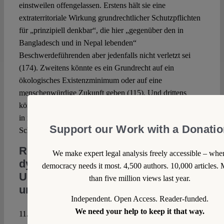
einstweilen offengelassen. Erstens hält sie eine
extraterritoriale Wirkung grundrechtlicher Schutzpflichten
für „prinzipiell denkbar“, die hier „gegenüber den in
Bangladesch und in Nepal lebenden“
Beschwerdeführenden aber jedenfalls nicht verletzt sei
(174). Zweitens könnte es ein Grundrecht auf ein
ökologisches Existenzminimum oder auf eine
menschenwürdige Zukunft geben (115). Und drittens
könnte die intertemporale Freiheit (was konsequent wäre)
in ihrem Anwendungsbereich auch die intergenerationelle
Support our Work with a Donati
Schutzverpflichtung subjektivieren (191).
Rechtsfortbildung
oder
We make expert legal analysis freely accessible – whe
dynamische Auslegung? Zur
democracy needs it most. 4,500 authors. 10,000 articles.
Unterscheidung von Entdeckungs-
than five million views last year.
und Rechtfertigungskontext
Independent. Open Access. Reader-funded.
We need your help to keep it that way.
11. Hat das Gericht die intertemporale Freiheit nur deshalb