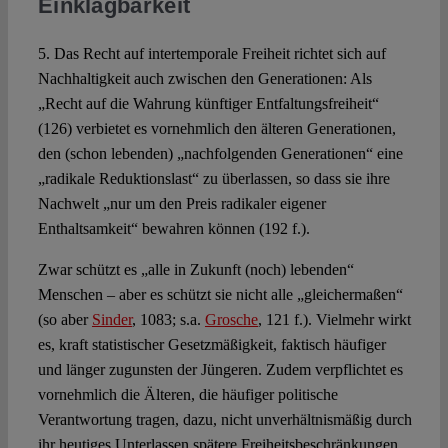
Einklagbarkeit
5. Das Recht auf intertemporale Freiheit richtet sich auf
Nachhaltigkeit auch zwischen den Generationen: Als
„Recht auf die Wahrung künftiger Entfaltungsfreiheit“
(126) verbietet es vornehmlich den älteren Generationen,
den (schon lebenden) „nachfolgenden Generationen“ eine
„radikale Reduktionslast“ zu überlassen, so dass sie ihre
Nachwelt „nur um den Preis radikaler eigener
Enthaltsamkeit“ bewahren können (192 f.).
Zwar schützt es „alle in Zukunft (noch) lebenden“
Menschen – aber es schützt sie nicht alle „gleichermaßen“
(so aber
Sinder
, 1083; s.a.
Grosche
, 121 f.). Vielmehr wirkt
es, kraft statistischer Gesetzmäßigkeit, faktisch häufiger
und länger zugunsten der Jüngeren. Zudem verpflichtet es
vornehmlich die Älteren, die häufiger politische
Verantwortung tragen, dazu, nicht unverhältnismäßig durch
ihr heutiges Unterlassen spätere Freiheitsbeschränkungen