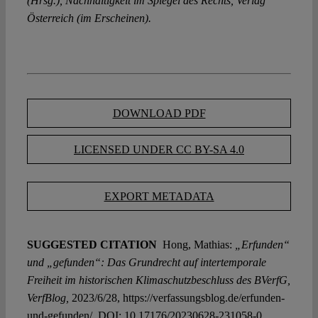
(Hrsg.), Nachhaltigkeit im Spiegel des Rechts, Verlag
Österreich (im Erscheinen).
DOWNLOAD PDF
LICENSED UNDER CC BY-SA 4.0
EXPORT METADATA
SUGGESTED CITATION
Hong, Mathias:
„Erfunden“
und „gefunden“: Das Grundrecht auf intertemporale
Freiheit im historischen Klimaschutzbeschluss des BVerfG,
VerfBlog,
2023/6/28, https://verfassungsblog.de/erfunden-
und-gefunden/, DOI:
10.17176/20230628-231058-0
.