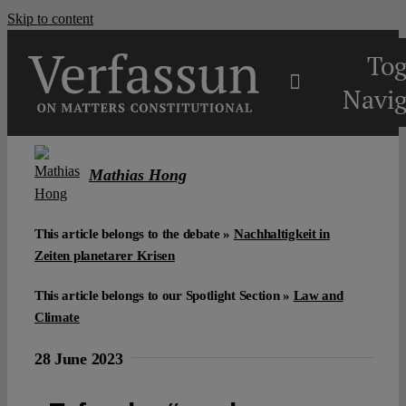
Skip to content
Tog
Navig
Main
Mathias Hong
About
This article belongs to the debate »
Nachhaltigkeit in
Zeiten planetarer Krisen
Projects
This article belongs to our Spotlight Section »
Law and
Climate
Open Access
28 June 2023
Authors