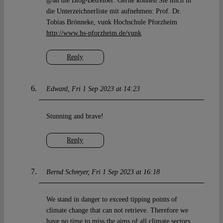
@an die Blog-Betreiber: Gerne können Sie mich in
die Unterzeichnerliste mit aufnehmen: Prof. Dr.
Tobias Brönneke, vunk Hochschule Pforzheim
http://www.hs-pforzheim.de/vunk
Reply
Edward
Fri 1 Sep 2023 at 14:23
Stunning and brave!
Reply
Bernd Schreyer
Fri 1 Sep 2023 at 16:18
We stand in danger to exceed tipping points of
climate change that can not retrieve. Therefore we
have no time to miss the aims of all climate sectors.