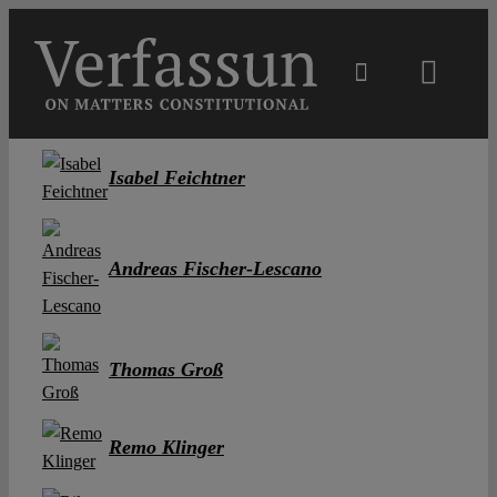
Skip
to
content
Toggl
Navig
Main
Isabel Feichtner
About
Andreas Fischer-Lescano
Projects
Open Access
Thomas Groß
Authors
Remo Klinger