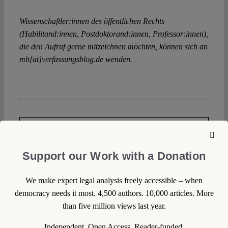
Wissenschaftler:innen des öffentlichen Rechts
(Habilitand:innen, Postdoktorand:innen, Professor:innen),
die den Aufruf gerne mitzeichnen möchten, können sich an
mb[at]verfassungsblog.de wenden.
DOWNLOAD PDF
LICENSED UNDER CC BY-SA 4.0
Support our Work with a Donation
We make expert legal analysis freely accessible – when
EXPORT METADATA
democracy needs it most. 4,500 authors. 10,000 articles. More
than five million views last year.
SUGGESTED CITATION
Feichtner, Isabel, Fischer-
Independent. Open Access. Reader-funded.