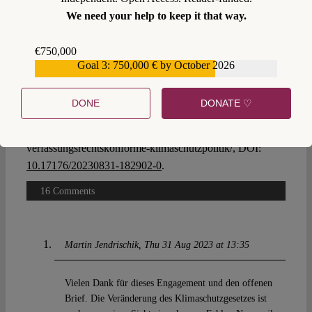
Lescano, Andreas, Groß, Thomas, Klinger, Remo,
We need your help to keep it that way.
Krämer-Hoppe, Rike, Krajewski, Markus, Markard, Nora,
Thiele, Alexander; von Bernstorff, Jochen:
Für eine
€750,000
völker- und verfassungsrechtskonforme
Goal 3: 750,000 € by October 2026
€559,159
Klimaschutzpolitik: Effektive Maßnahmen gegen die
Erderwärmung statt Verwässerung des
DONE
DONATE ♡
Klimaschutzgesetzes!, VerfBlog,
2023/8/31,
https://verfassungsblog.de/fur-eine-volker-und-
verfassungsrechtskonforme-klimaschutzpolitik/, DOI:
10.17176/20230831-182902-0
.
16 Comments
Martin Jendrischik
Thu 31 Aug 2023 at 13:35
Vielen Dank für dieses Engagement und den offenen
Brief. Die Veränderung des Klimaschutzgesetzes ist