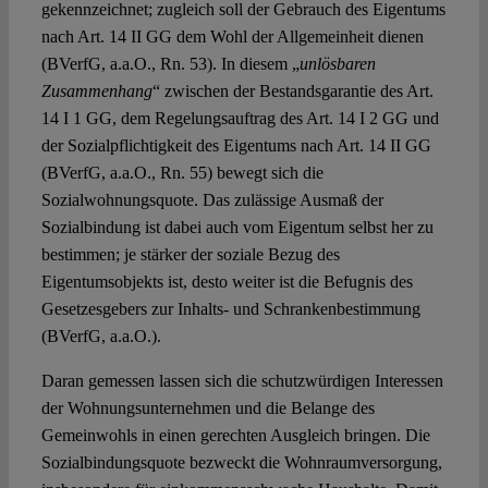
gekennzeichnet; zugleich soll der Gebrauch des Eigentums
nach Art. 14 II GG dem Wohl der Allgemeinheit dienen
(BVerfG, a.a.O., Rn. 53). In diesem „
unlösbaren
Zusammenhang
“ zwischen der Bestandsgarantie des Art.
14 I 1 GG, dem Regelungsauftrag des Art. 14 I 2 GG und
der Sozialpflichtigkeit des Eigentums nach Art. 14 II GG
(BVerfG, a.a.O., Rn. 55) bewegt sich die
Sozialwohnungsquote. Das zulässige Ausmaß der
Sozialbindung ist dabei auch vom Eigentum selbst her zu
bestimmen; je stärker der soziale Bezug des
Eigentumsobjekts ist, desto weiter ist die Befugnis des
Gesetzesgebers zur Inhalts- und Schrankenbestimmung
(BVerfG, a.a.O.).
Daran gemessen lassen sich die schutzwürdigen Interessen
der Wohnungsunternehmen und die Belange des
Gemeinwohls in einen gerechten Ausgleich bringen. Die
Sozialbindungsquote bezweckt die Wohnraumversorgung,