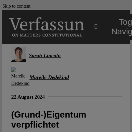
Skip to content
Tog
Navig
Main
Sarah Lincoln
About
Mareile Dedekind
Projects
22 August 2024
Open Access
(Grund-)Eigentum
verpflichtet
Authors