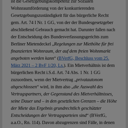
ist die Gesetzgebungskompetenz zur Sozialen
Wohnraumförderung von der konkurrierenden
Gesetzgebungszuständigkeit für das bürgerliche Recht
gem. Art. 74 I Nr. 1 GG, von der der Bundesgesetzgeber
abschließend Gebrauch gemacht hat. Darunter fallen nach
der Entscheidung des Bundesverfassungsgerichts zum
Berliner Mietendeckel „
Regelungen zur Miethöhe für frei
finanzierten Wohnraum, der auf dem freien Wohnmarkt
angeboten werden kann
“ (
BVerfG, Beschluss vom 25.
März 2021 – 2 BvF 1/20, Ls.
). Ein Mietverhältnis ist dem
bürgerlichen Recht i.S.d. Art. 74 Abs. 1 Nr. 1 GG
zuzuordnen, wenn der Mietvertrag „
privatautonom
abgeschlossen
“ wird, in ihm also „
die Auswahl des
Vertragspartners, der Gegenstand des Mietverhältnisses,
seine Dauer und – in den gesetzlichen Grenzen – die Höhe
der Miete das Ergebnis grundrechtlich geschützter
Entscheidungen der Vertragsparteien sind
“ (BVerfG,
a.a.O., Rn. 114). Davon abzugrenzen sind Fälle, in denen