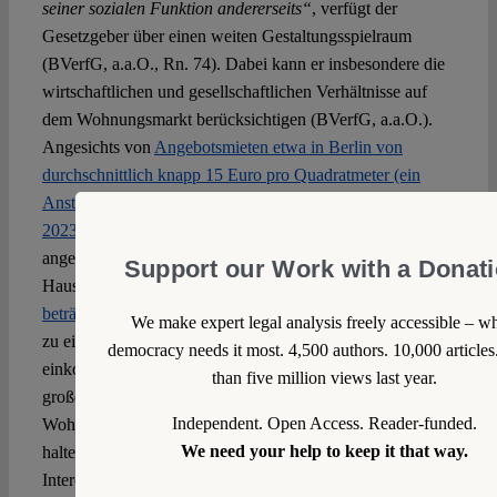
seiner sozialen Funktion andererseits“
, verfügt der
Gesetzgeber über einen weiten Gestaltungsspielraum
(BVerfG, a.a.O., Rn. 74). Dabei kann er insbesondere die
wirtschaftlichen und gesellschaftlichen Verhältnisse auf
dem Wohnungsmarkt berücksichtigen (BVerfG, a.a.O.).
Angesichts von
Angebotsmieten etwa in Berlin von
durchschnittlich knapp 15 Euro pro Quadratmeter (ein
Anstieg um rund 15,6 Prozent im Vergleich zum Vorjahr
2023)
ist die Anmietung einer auf dem freien Mietmarkt
angebotenen Wohnung für einkommensschwache
Support our Work with a Donat
Haushalte faktisch unmöglich. Die gleichzeitig
beträchtliche Marktmacht der Wohnungsunternehmen
führt
We make expert legal analysis freely accessible – w
zu einer strukturellen und existenziellen Benachteiligung
democracy needs it most. 4,500 authors. 10,000 article
einkommensschwacher Haushalte. Ist damit für einen
than five million views last year.
großen Teil der Gesellschaft Wohnraum auf dem freien
Independent. Open Access. Reader-funded.
Wohnungsmarkt schlicht nicht mehr zugänglich oder zu
We need your help to keep it that way.
halten, hat der Gesetzgeber ein überragend wichtiges
Interesse daran, für die Versorgung einkommensschwacher