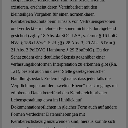
existieren, erscheint deren Vereinbarkeit mit den
kleinteiligen Vorgaben für einen normenklaren
Kernbereichsschutz beim Einsatz von Vertrauenspersonen
und verdeckt ermittelnden Personen nicht als durchgehend
gesichert (vgl. § 18 Abs. 4a SOG LSA, s. ferner § 16 PolG
NW; § 186a LVwG S.-H.; §§ 28 Abs. 3, 29 Abs. 5 iVm §
21 Abs. 3 PolDVG Hamburg; § 29 BbgPolG). Da der
Senat zudem eine deutliche Skepsis gegenüber einer
verfassungskonformen Interpretation zu erkennen gibt (Rn.
121), besteht auch an dieser Stelle gesetzgeberischer
Handlungsbedarf. Zudem liegt nahe, dass jedenfalls die
Verpflichtungen auf der „zweiten Ebene“ des Umgangs mit
erhobenen Daten betreffend den Kernbereich privater
Lebensgestaltung etwa im Hinblick auf
Dokumentationspflichten in gleicher Form auch auf andere
Formen verdeckter Datenerhebungen mit
Kernbereichsbezug anzuwenden sind; hieraus könnte sich