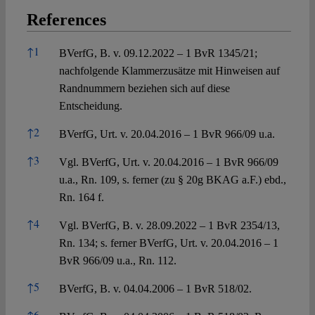
References
References
↑
1
BVerfG, B. v. 09.12.2022 – 1 BvR 1345/21;
nachfolgende Klammerzusätze mit Hinweisen auf
Randnummern beziehen sich auf diese
Entscheidung.
↑
2
BVerfG, Urt. v. 20.04.2016 – 1 BvR 966/09 u.a.
↑
3
Vgl. BVerfG, Urt. v. 20.04.2016 – 1 BvR 966/09
u.a., Rn. 109, s. ferner (zu § 20g BKAG a.F.) ebd.,
Rn. 164 f.
↑
4
Vgl. BVerfG, B. v. 28.09.2022 – 1 BvR 2354/13,
Rn. 134; s. ferner BVerfG, Urt. v. 20.04.2016 – 1
BvR 966/09 u.a., Rn. 112.
↑
5
BVerfG, B. v. 04.04.2006 – 1 BvR 518/02.
↑
6