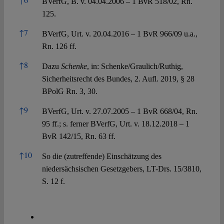
BVerfG, B. v. 04.04.2006 – 1 BvR 518/02, Rn.
125.
↑
7
BVerfG, Urt. v. 20.04.2016 – 1 BvR 966/09 u.a.,
Rn. 126 ff.
↑
8
Dazu
Schenke
, in: Schenke/Graulich/Ruthig,
Sicherheitsrecht des Bundes, 2. Aufl. 2019, § 28
BPolG Rn. 3, 30.
↑
9
BVerfG, Urt. v. 27.07.2005 – 1 BvR 668/04, Rn.
95 ff.; s. ferner BVerfG, Urt. v. 18.12.2018 – 1
BvR 142/15, Rn. 63 ff.
↑
10
So die (zutreffende) Einschätzung des
niedersächsischen Gesetzgebers, LT-Drs. 15/3810,
S. 12 f.