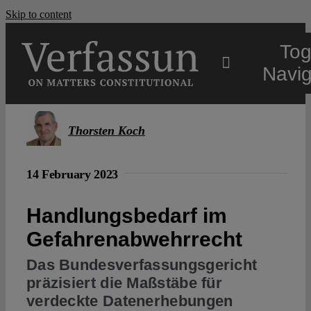
Skip to content
Tog
Navig
Main
Thorsten Koch
About
14 February 2023
Projects
Handlungsbedarf im
Gefahrenabwehrrecht
Open Access
Das Bundesverfassungsgericht
präzisiert die Maßstäbe für
verdeckte Datenerhebungen
Authors