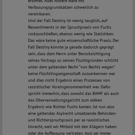
eröffnet. Alles Andere wäre mit
Verfassungsgrundsätzen schwerlich zu
vereinbaren.
Und der Fall Destiny ist wenig tauglich, auf
Ressentiments in der Spruchpraxis von Fuchs
rückzuschließen, ebenso wenig wie Statistiken.
Das wäre keine gute wissenschaftliche Praxis. Der
Fall Destiny könnte ja gerade dadurch geprägt
sein, dass dem Herrn unter Berücksichtigung
seines Vortrags zu seinen Fluchtgründen schlicht
unter dem geltenden Recht “von Rechts wegen”
keine Flüchtlingseigenschaft zuzuerkennen war
und dies nicht Ergebnis eines Prozesses von
rassistischer Voreingenommenheit war. Dafür
spricht immerhin, dass sowohl das BAMF als auch
das Oberverwaltungsgericht zum selben
Ergebnis wie Richter Fuchs kamen. Ist nun also
eine geltendes Asylrecht umsetzende Behörden-
und Richterspruchpraxis per se rassistisches
Unrecht, weil wir Mitleid mit den Klägern haben
oder die Auffassung vertreten, Asyl sei immer