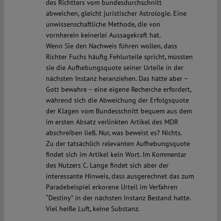
des Richtters vom bundesdurchschnitt
abweichen, gleicht juristischer Astrologie. Eine
unwissenschaftliche Methode, die von
vornherein keinerlei Aussagekraft hat.
Wenn Sie den Nachweis führen wollen, dass
Richter Fuchs häufig Fehlurteile spricht, müssten
sie die Aufhebungsquote seiner Urteile in der
nächsten Instanz heranziehen. Das hätte aber –
Gott bewahre – eine eigene Recherche erfordert,
während sich die Abweichung der Erfolgsquote
der Klagen vom Bundesschnitt bequem aus dem
im ersten Absatz verlinkten Artikel des MDR
abschreiben ließ. Nur, was beweist es? Nichts.
Zu der tatsächlich relevanten Aufhebungsquote
findet sich im Artikel kein Wort. Im Kommentar
des Nutzers C. Lange findet sich aber der
interessante Hinweis, dass ausgerechnet das zum
Paradebeispiel erkorene Urteil im Verfahren
“Destiny” in der nächsten Instanz Bestand hatte.
Viel heiße Luft, keine Substanz.