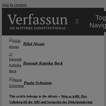
Skip to content
Tog
Navig
Main
Hilal Alwan
About
Hannah Katinka Beck
Projects
Paula Schmieta
Open Access
This article belongs to the debate »
Wen es trifft: Der
Volksbegriff der AfD und Szenarien der Diskriminierung
Authors