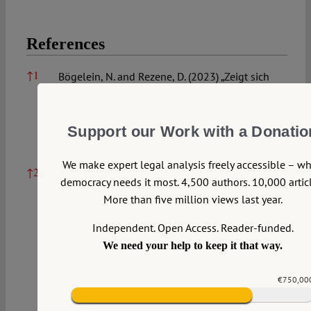
References
References
↑
1
Bögelein, N. and Rezene, D. (2023) „Zeigt sich
im Gerichtssaal Institutioneller Rassismus?
Hinführende Überlegungen zu einem
Forschungsprojekt“, Neue Kriminalpolitik,
Support our Work with a Donatio
35(4), 528–544, S. 531.
We make expert legal analysis freely accessible – w
↑
2
Pichl, M. (2024) ‘Of “bulwarks” and “sacred
democracy needs it most. 4,500 authors. 10,000 articl
borders”. Authoritarian refugee policies in
More than five million views last year.
Europe’, in Drivers of Authoritarianism: Paths
and Developments at the Beginning of the
Independent. Open Access. Reader-funded.
21st Century. Cheltenham, UK; Northampton,
We need your help to keep it that way.
Massachusetts: Edward Elgar Publishing
Limited, 220–237, S. 227.
€750,00