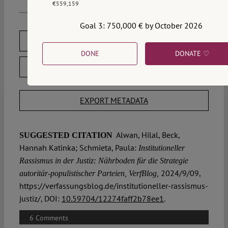
€559,159
Goal 3: 750,000 € by October 2026
DOWNLOAD PDF
DONE
DONATE ♡
LICENSED UNDER CC BY-SA 4.0
EXPORT METADATA
Alwan, Hilal, Beck,
SUGGESTED CITATION
Hannah Katinka; Schmieta, Paula:
Institutioneller
Rassismus in der Justiz: Nährboden für die Strategie
2024/9/09,
autoritär-populistischer Parteien, VerfBlog,
https://verfassungsblog.de/institutioneller-rassismus-
justiz/, DOI:
10.59704/12274faff2b78ee1
.
6 Comments