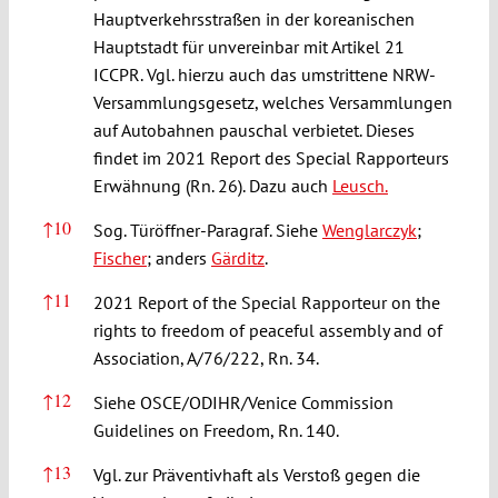
Hauptverkehrsstraßen in der koreanischen
Hauptstadt für unvereinbar mit Artikel 21
ICCPR. Vgl. hierzu auch das umstrittene NRW-
Versammlungsgesetz, welches Versammlungen
auf Autobahnen pauschal verbietet. Dieses
findet im 2021 Report des Special Rapporteurs
Erwähnung (Rn. 26). Dazu auch
Leusch.
↑
10
Sog. Türöffner-Paragraf. Siehe
Wenglarczyk
;
Fischer
; anders
Gärditz
.
↑
11
2021 Report of the Special Rapporteur on the
rights to freedom of peaceful assembly and of
Association, A/76/222, Rn. 34.
↑
12
Siehe OSCE/ODIHR/Venice Commission
Guidelines on Freedom, Rn. 140.
↑
13
Vgl. zur Präventivhaft als Verstoß gegen die