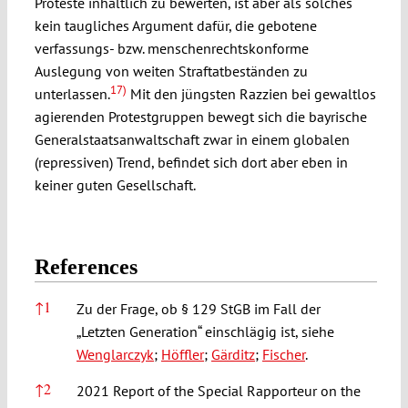
Proteste inhaltlich zu bewerten, ist aber als solches
kein taugliches Argument dafür, die gebotene
verfassungs- bzw. menschenrechtskonforme
Auslegung von weiten Straftatbeständen zu
17)
unterlassen.
Mit den jüngsten Razzien bei gewaltlos
agierenden Protestgruppen bewegt sich die bayrische
Generalstaatsanwaltschaft zwar in einem globalen
(repressiven) Trend, befindet sich dort aber eben in
keiner guten Gesellschaft.
References
References
↑
1
Zu der Frage, ob § 129 StGB im Fall der
„Letzten Generation“ einschlägig ist, siehe
Wenglarczyk
;
Höffler
;
Gärditz
;
Fischer
.
↑
2
2021 Report of the Special Rapporteur on the