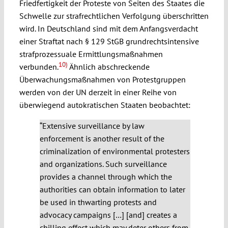
Friedfertigkeit der Proteste von Seiten des Staates die
Schwelle zur strafrechtlichen Verfolgung überschritten
wird. In Deutschland sind mit dem Anfangsverdacht
einer Straftat nach § 129 StGB grundrechtsintensive
strafprozessuale Ermittlungsmaßnahmen
10)
verbunden.
Ähnlich abschreckende
Überwachungsmaßnahmen von Protestgruppen
werden von der UN derzeit in einer Reihe von
überwiegend autokratischen Staaten beobachtet:
“
Extensive surveillance by law
enforcement is another result of the
criminalization
of environmental protesters
and organizations. Such surveillance
provides a channel
through which the
authorities can obtain information to later
be used in thwarting
protests and
advocacy campaigns […] [and] creates a
chilling effect which may deter others from