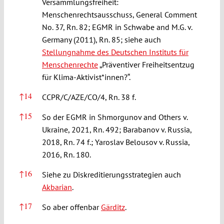
Versammlungsfreiheit:
Menschenrechtsausschuss, General Comment
No. 37, Rn. 82; EGMR in Schwabe and M.G. v.
Germany (2011), Rn. 85; siehe auch
Stellungnahme des Deutschen Instituts für
Menschenrechte
„Präventiver Freiheitsentzug
für Klima-Aktivist*innen?“.
↑
14
CCPR/C/AZE/CO/4, Rn. 38 f.
↑
15
So der EGMR in Shmorgunov and Others v.
Ukraine, 2021, Rn. 492; Barabanov v. Russia,
2018, Rn. 74 f.; Yaroslav Belousov v. Russia,
2016, Rn. 180.
↑
16
Siehe zu Diskreditierungsstrategien auch
Akbarian
.
↑
17
So aber offenbar
Gärditz
.