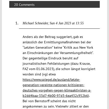
20 Comments
Michael Schneider
Sun 4 Jun 2023 at 13:55
Anders als der Beitrag suggeriert, gab es
anlässlich der Ermittlungsmaßnahmen bei der
“Letzten Generation” keine “Kritik aus New York
an Einschränkungen der Versammlungsfreiheit”.
Der gegenteilige Eindruck beruht auf
journalistischen Fehlleistungen (dazu Krause,
FAZ vom 01.06.2023), die schon längst korrigiert
worden sind (vgl etwa
https://www.spiegel.de/ausland/letzte-
generation-vereinte-nationen-kritisieren-
deutsches-vorgehen-gegen-klimaaktivisten-a-
b2dd4baa-33d7-4b00-97d3-6ea432c952b6
).
Bei von Bernstorff scheint das nicht
angekommen zu sein. Vielmehr zitiert er den